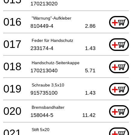
170213020
016
"Warnung"-Aufkleber
+
810449-4
2.86
017
Feder für Handschutz
+
233174-4
1.43
018
Handschutz-Seitenkappe
+
170213040
5.71
019
Schraube 3,5x10
+
915735100
1.43
020
Bremsbandhalter
+
158044-5
11.42
021
Stift 5x20
+