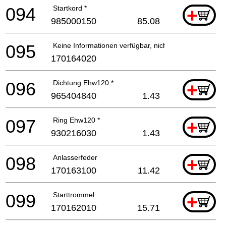
094
Startkord *
+
985000150
85.08
095
Keine Informationen verfügbar, nicht bestellbar
170164020
096
Dichtung Ehw120 *
+
965404840
1.43
097
Ring Ehw120 *
+
930216030
1.43
098
Anlasserfeder
+
170163100
11.42
099
Starttrommel
+
170162010
15.71