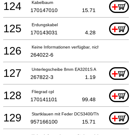
124
Kabelbaum
+
170147010
15.71
125
Erdungskabel
+
170143031
4.28
126
Keine Informationen verfügbar, nicht bestellbar
264022-6
127
Unterlegscheibe 8mm EA3201S A
+
267822-3
1.19
128
Fliegrad cpl
+
170141101
99.48
129
Startklauen mit Feder DCS3400/Th *
+
957166100
15.71