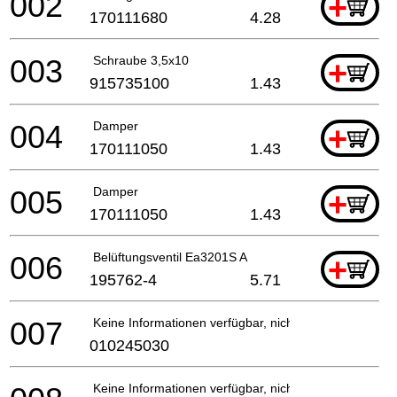
002
+
170111680
4.28
003
Schraube 3,5x10
+
915735100
1.43
004
Damper
+
170111050
1.43
005
Damper
+
170111050
1.43
006
Belüftungsventil Ea3201S A
+
195762-4
5.71
007
Keine Informationen verfügbar, nicht bestellbar
010245030
Keine Informationen verfügbar, nicht bestellbar