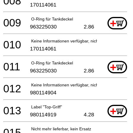
008
170114061
009
O-Ring für Tankdeckel
+
963225030
2.86
010
Keine Informationen verfügbar, nicht bestellbar
170114061
011
O-Ring für Tankdeckel
+
963225030
2.86
012
Keine Informationen verfügbar, nicht bestellbar
980114904
013
Label "Top-Griff"
+
980114919
4.28
015
Nicht mehr lieferbar, kein Ersatz