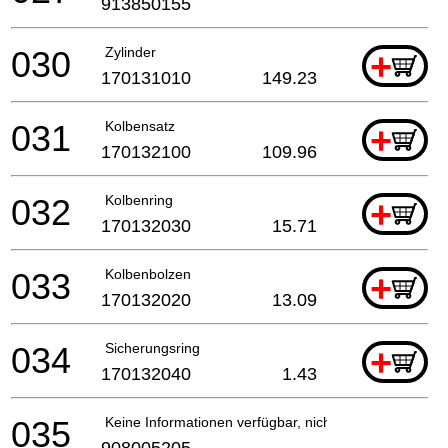
913850155
030
Zylinder
+
170131010
149.23
031
Kolbensatz
+
170132100
109.96
032
Kolbenring
+
170132030
15.71
033
Kolbenbolzen
+
170132020
13.09
034
Sicherungsring
+
170132040
1.43
035
Keine Informationen verfügbar, nicht bestellbar