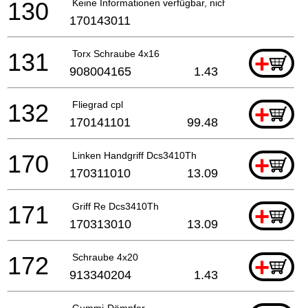
130
Keine Informationen verfügbar, nicht bestellbar
170143011
131
Torx Schraube 4x16
+
908004165
1.43
132
Fliegrad cpl
+
170141101
99.48
170
Linken Handgriff Dcs3410Th
+
170311010
13.09
171
Griff Re Dcs3410Th
+
170313010
13.09
172
Schraube 4x20
+
913340204
1.43