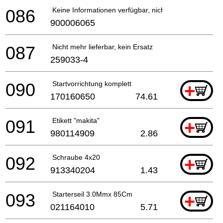
086
Keine Informationen verfügbar, nicht bestellbar
900006065
087
Nicht mehr lieferbar, kein Ersatz
259033-4
090
Startvorrichtung komplett
+
170160650
74.61
091
Etikett "makita"
+
980114909
2.86
092
Schraube 4x20
+
913340204
1.43
093
Starterseil 3.0Mmx 85Cm
+
021164010
5.71