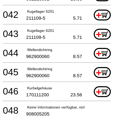
042
Kugellager 6201
+
211109-5
5.71
043
Kugellager 6201
+
211109-5
5.71
044
Wellendichtring
+
962900060
8.57
045
Wellendichtring
+
962900060
8.57
046
Kurbelgehäuse
+
170111200
23.56
048
Keine Informationen verfügbar, nicht bestellbar
908005205