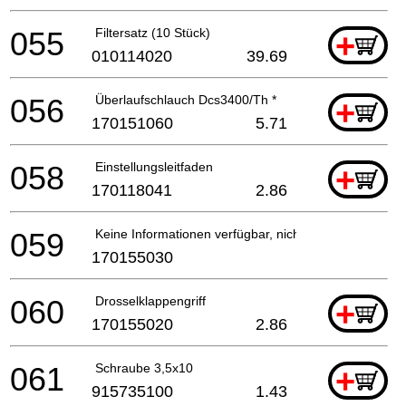
055
Filtersatz (10 Stück)
+
010114020
39.69
056
Überlaufschlauch Dcs3400/Th *
+
170151060
5.71
058
Einstellungsleitfaden
+
170118041
2.86
059
Keine Informationen verfügbar, nicht bestellbar
170155030
060
Drosselklappengriff
+
170155020
2.86
061
Schraube 3,5x10
+
915735100
1.43