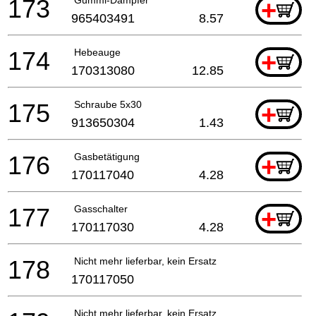
173
Gummi-Dämpfer
+
965403491
8.57
174
Hebeauge
+
170313080
12.85
175
Schraube 5x30
+
913650304
1.43
176
Gasbetätigung
+
170117040
4.28
177
Gasschalter
+
170117030
4.28
178
Nicht mehr lieferbar, kein Ersatz
170117050
Nicht mehr lieferbar, kein Ersatz