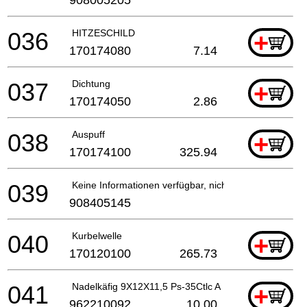
908005205
036
HITZESCHILD
+
170174080
7.14
037
Dichtung
+
170174050
2.86
038
Auspuff
+
170174100
325.94
039
Keine Informationen verfügbar, nicht bestellbar
908405145
040
Kurbelwelle
+
170120100
265.73
041
Nadelkäfig 9X12X11,5 Ps-35Ctlc A
+
962210092
10.00