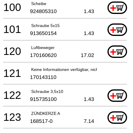
100
Scheibe
+
924805310
1.43
101
Schraube 5x15
+
913650154
1.43
120
Luftbeweger
+
170160620
17.02
121
Keine Informationen verfügbar, nicht bestellbar
170143110
122
Schraube 3,5x10
+
915735100
1.43
123
ZÜNDKERZE A
+
168517-0
7.14