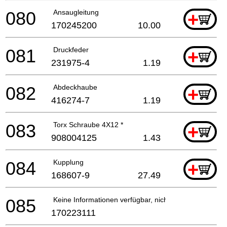
080
Ansaugleitung
+
170245200
10.00
081
Druckfeder
+
231975-4
1.19
082
Abdeckhaube
+
416274-7
1.19
083
Torx Schraube 4X12 *
+
908004125
1.43
084
Kupplung
+
168607-9
27.49
085
Keine Informationen verfügbar, nicht bestellbar
170223111