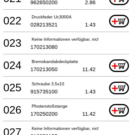
962650200
2.86
022
Druckfeder Uc3000A
+
028213521
1.43
023
Keine Informationen verfügbar, nicht bestellbar
170213080
024
Bremsbandabdeckplatte
+
170213050
11.42
025
Schraube 3,5x10
+
915735100
1.43
026
Pfostenstoßstange
+
170250200
11.42
027
Keine Informationen verfügbar, nicht bestellbar