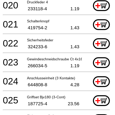
020
Druckfeder 4
+
233118-4
1.19
021
Schalterknopf
+
419754-2
1.43
022
Sicherheitsfeder
+
324233-6
1.43
023
Gewindeschneidschraube Ct 4x16
+
266034-5
1.19
024
Anschlusseinheit (3 Kontakte)
+
644808-8
4.28
025
Griffset Bjv180 (3-Cont)
+
187725-4
23.56