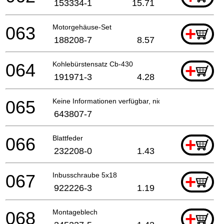
153334-1
15.71
063
Motorgehäuse-Set
+
188208-7
8.57
064
Kohlebürstensatz Cb-430
+
191971-3
4.28
065
Keine Informationen verfügbar, nicht bestellbar
643807-7
066
Blattfeder
+
232208-0
1.43
067
Inbusschraube 5x18
+
922226-3
1.19
068
Montageblech
+