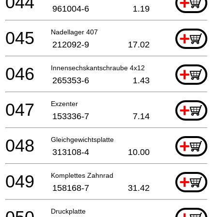
044
+
961004-6
1.19
045
Nadellager 407
+
212092-9
17.02
046
Innensechskantschraube 4x12
+
265353-6
1.43
047
Exzenter
+
153336-7
7.14
048
Gleichgewichtsplatte
+
313108-4
10.00
049
Komplettes Zahnrad
+
158168-7
31.42
Druckplatte