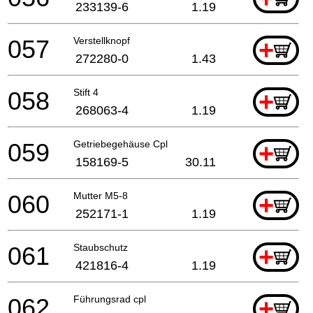
233139-6
1.19
057
Verstellknopf
+
272280-0
1.43
058
Stift 4
+
268063-4
1.19
059
Getriebegehäuse Cpl
+
158169-5
30.11
060
Mutter M5-8
+
252171-1
1.19
061
Staubschutz
+
421816-4
1.19
062
Führungsrad cpl
+