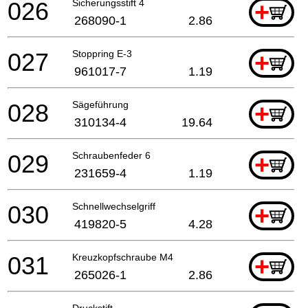
026
Sicherungsstift 4
+
268090-1
2.86
027
Stoppring E-3
+
961017-7
1.19
028
Sägeführung
+
310134-4
19.64
029
Schraubenfeder 6
+
231659-4
1.19
030
Schnellwechselgriff
+
419820-5
4.28
031
Kreuzkopfschraube M4
+
265026-1
2.86
Druckstift