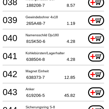
038
+
188208-7
8.57
039
Gewindebohrer 4x18
+
265A48-7
1.19
040
Namensschild Djv180
+
815K50-6
4.28
041
Kohlebürsten/Lagerhalter
+
638504-8
4.28
042
Magnet Einheit
+
638373-7
12.85
043
Anker
+
619206-5
45.82
Sicherungsring S-8