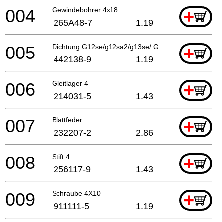
004
Gewindebohrer 4x18
+
265A48-7
1.19
005
Dichtung G12se/g12sa2/g13se/ G12sb2/g12sa2
+
442138-9
1.19
006
Gleitlager 4
+
214031-5
1.43
007
Blattfeder
+
232207-2
2.86
008
Stift 4
+
256117-9
1.43
009
Schraube 4X10
+
911111-5
1.19