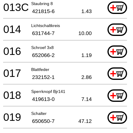
013C
Staubring 8
+
421815-6
1.43
014
Lichtschaltkreis
+
631744-7
10.00
016
Schroef 3x8
+
652066-2
1.19
017
Blattfeder
+
232152-1
2.86
018
Sperrknopf Bjr141
+
419613-0
7.14
019
Schalter
+
650650-7
47.12