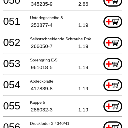
050
+
345235-9
2.86
051
Unterlegscheibe 8
+
253877-4
1.19
052
Selbstschneidende Schraube Pt4x30
+
266050-7
1.19
053
Sprengring E-5
+
961018-5
1.19
054
Abdeckplatte
+
417839-8
1.19
055
Kappe 5
+
286032-3
1.19
056
Druckfeder 3 4340/41
+