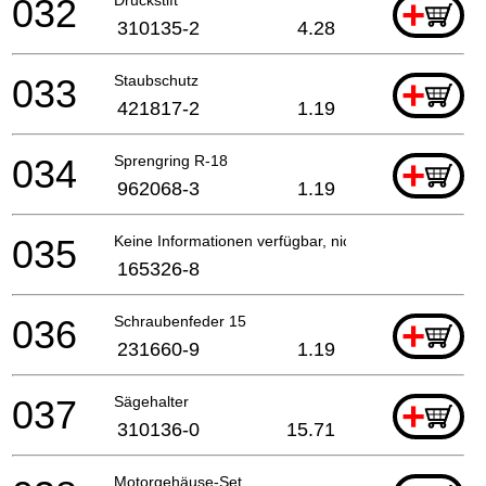
032
+
310135-2
4.28
033
Staubschutz
+
421817-2
1.19
034
Sprengring R-18
+
962068-3
1.19
035
Keine Informationen verfügbar, nicht bestellbar
165326-8
036
Schraubenfeder 15
+
231660-9
1.19
037
Sägehalter
+
310136-0
15.71
Motorgehäuse-Set