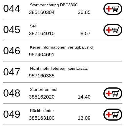
044
Startvorrichtung DBC3300
+
385160304
36.65
045
Seil
+
387164010
8.57
046
Keine Informationen verfügbar, nicht bestellbar
957404691
047
Nicht mehr lieferbar, kein Ersatz
957160385
048
Startertrommel
+
385162020
14.40
049
Rückholfeder
+
385163100
13.09