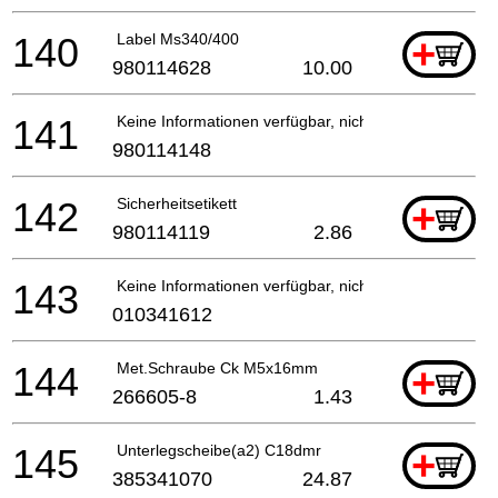
140
Label Ms340/400
+
980114628
10.00
141
Keine Informationen verfügbar, nicht bestellbar
980114148
142
Sicherheitsetikett
+
980114119
2.86
143
Keine Informationen verfügbar, nicht bestellbar
010341612
144
Met.Schraube Ck M5x16mm
+
266605-8
1.43
145
Unterlegscheibe(a2) C18dmr
+
385341070
24.87