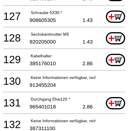
127
Schraube 5X30 *
+
908605305
1.43
128
Sechskantmutter M5
+
920205000
1.43
129
Kabelhalter
+
385176010
2.86
130
Keine Informationen verfügbar, nicht bestellbar
913455204
131
Durchgang Ehw120 *
+
965401018
2.86
132
Keine Informationen verfügbar, nicht bestellbar
387311100