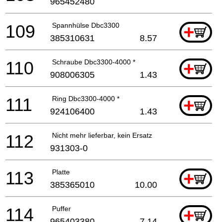
965452480
109
Spannhülse Dbc3300
+
385310631
8.57
110
Schraube Dbc3300-4000 *
+
908006305
1.43
111
Ring Dbc3300-4000 *
+
924106400
1.43
112
Nicht mehr lieferbar, kein Ersatz
931303-0
113
Platte
+
385365010
10.00
114
Puffer
+
965403380
7.14