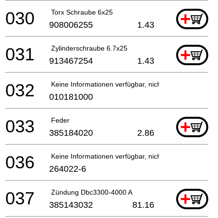
030
Torx Schraube 6x25
+
908006255
1.43
031
Zylinderschraube 6.7x25
+
913467254
1.43
032
Keine Informationen verfügbar, nicht bestellbar
010181000
033
Feder
+
385184020
2.86
036
Keine Informationen verfügbar, nicht bestellbar
264022-6
037
Zündung Dbc3300-4000 A
+
385143032
81.16