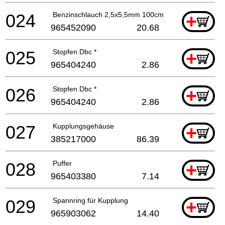
024
Benzinschlauch 2,5x5,5mm 100cm
+
965452090
20.68
025
Stopfen Dbc *
+
965404240
2.86
026
Stopfen Dbc *
+
965404240
2.86
027
Kupplungsgehäuse
+
385217000
86.39
028
Puffer
+
965403380
7.14
029
Spannring für Kupplung
+
965903062
14.40