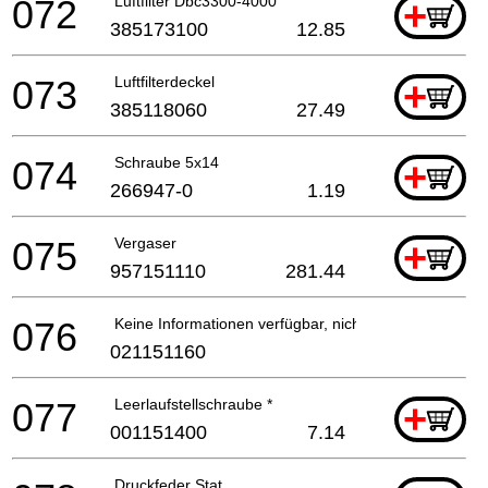
072
Luftfilter Dbc3300-4000
+
385173100
12.85
073
Luftfilterdeckel
+
385118060
27.49
074
Schraube 5x14
+
266947-0
1.19
075
Vergaser
+
957151110
281.44
076
Keine Informationen verfügbar, nicht bestellbar
021151160
077
Leerlaufstellschraube *
+
001151400
7.14
Druckfeder Stat.