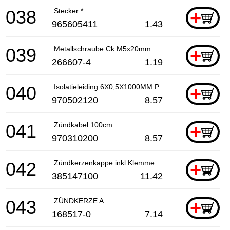
038
Stecker *
+
965605411
1.43
039
Metallschraube Ck M5x20mm
+
266607-4
1.19
040
Isolatieleiding 6X0,5X1000MM P
+
970502120
8.57
041
Zündkabel 100cm
+
970310200
8.57
042
Zündkerzenkappe inkl Klemme
+
385147100
11.42
043
ZÜNDKERZE A
+
168517-0
7.14