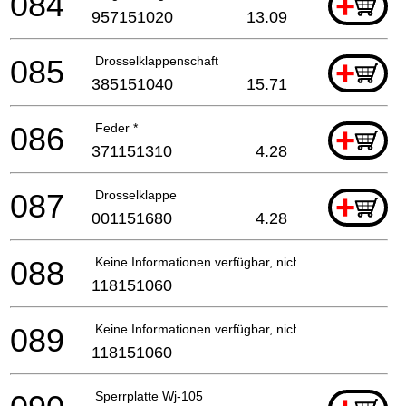
084
+
957151020
13.09
085
Drosselklappenschaft
+
385151040
15.71
086
Feder *
+
371151310
4.28
087
Drosselklappe
+
001151680
4.28
088
Keine Informationen verfügbar, nicht bestellbar
118151060
089
Keine Informationen verfügbar, nicht bestellbar
118151060
Sperrplatte Wj-105