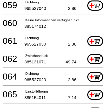
059
Dichtung
+
965527040
2.86
060
Keine Informationen verfügbar, nicht bestellbar
385174012
061
Dichtung
+
965527030
2.86
062
Zwischenstück
+
385131071
49.74
064
Dichtung
+
965527020
2.86
065
Einstellführung
+
385154011
7.14