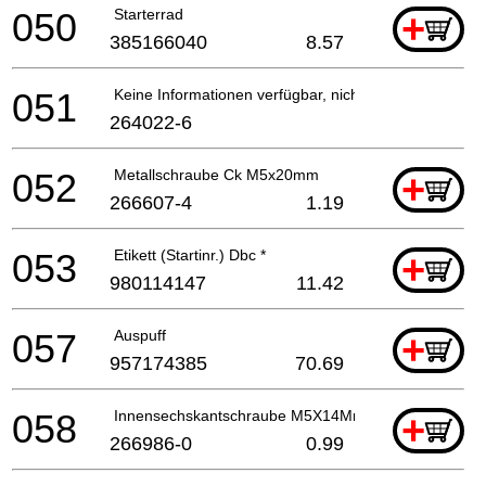
050
Starterrad
+
385166040
8.57
051
Keine Informationen verfügbar, nicht bestellbar
264022-6
052
Metallschraube Ck M5x20mm
+
266607-4
1.19
053
Etikett (Startinr.) Dbc *
+
980114147
11.42
057
Auspuff
+
957174385
70.69
058
Innensechskantschraube M5X14Mm Pc-6114 A
+
266986-0
0.99