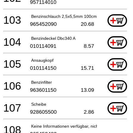
957114010
103
Benzinschlauch 2,5x5,5mm 100cm
+
965452090
20.68
104
Benzindeckel Dbc340 A
+
010114091
8.57
105
Ansaugkopf
+
010114150
15.71
106
Benzinfilter
+
963601150
13.09
107
Scheibe
+
928605500
2.86
108
Keine Informationen verfügbar, nicht bestellbar