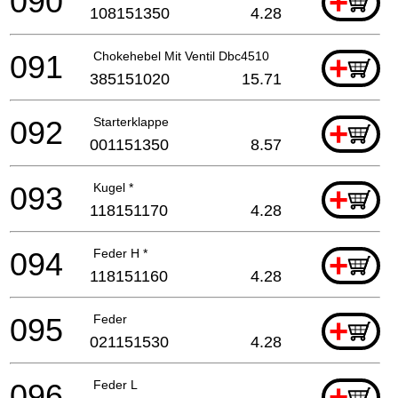
090
+
108151350
4.28
091
Chokehebel Mit Ventil Dbc4510
+
385151020
15.71
092
Starterklappe
+
001151350
8.57
093
Kugel *
+
118151170
4.28
094
Feder H *
+
118151160
4.28
095
Feder
+
021151530
4.28
096
Feder L
+