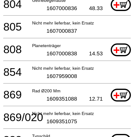
804
Getriebegehäuse
+
1607000836
48.33
805
Nicht mehr lieferbar, kein Ersatz
1607000837
808
Planetenträger
+
1607000838
14.53
854
Nicht mehr lieferbar, kein Ersatz
1607959008
869
Rad Ø200 Mm
+
1609351088
12.71
869/020
Nicht mehr lieferbar, kein Ersatz
1609351075
Typschild