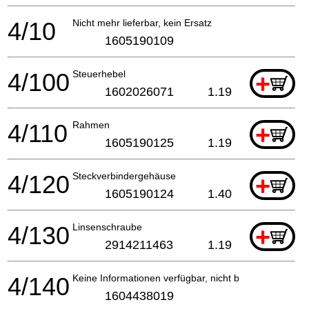
4/10
Nicht mehr lieferbar, kein Ersatz
1605190109
4/100
Steuerhebel
+
1602026071
1.19
4/110
Rahmen
+
1605190125
1.19
4/120
Steckverbindergehäuse
+
1605190124
1.40
4/130
Linsenschraube
+
2914211463
1.19
4/140
Keine Informationen verfügbar, nicht bestellbar
1604438019