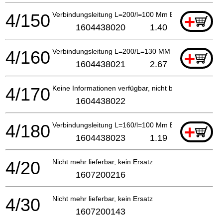
4/150
Verbindungsleitung L=200/l=100 Mm Blau
+
1604438020
1.40
4/160
Verbindungsleitung L=200/L=130 MM SCHWARZ
+
1604438021
2.67
4/170
Keine Informationen verfügbar, nicht bestellbar
1604438022
4/180
Verbindungsleitung L=160/l=100 Mm Blau
+
1604438023
1.19
4/20
Nicht mehr lieferbar, kein Ersatz
1607200216
4/30
Nicht mehr lieferbar, kein Ersatz
1607200143