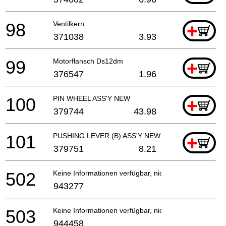
98
Ventilkern
+
371038
3.93
99
Motorflansch Ds12dm
+
376547
1.96
100
PIN WHEEL ASS'Y NEW
+
379744
43.98
101
PUSHING LEVER (B) ASS'Y NEW
+
379751
8.21
502
Keine Informationen verfügbar, nicht bestellbar
943277
503
Keine Informationen verfügbar, nicht bestellbar
944458