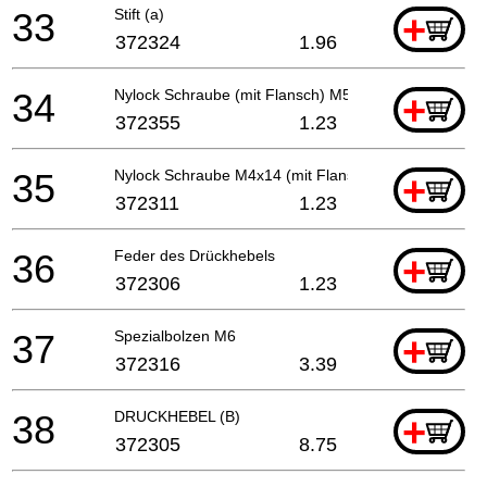
33
Stift (a)
+
372324
1.96
34
Nylock Schraube (mit Flansch) M5x22
+
372355
1.23
35
Nylock Schraube M4x14 (mit Flansch)
+
372311
1.23
36
Feder des Drückhebels
+
372306
1.23
37
Spezialbolzen M6
+
372316
3.39
38
DRUCKHEBEL (B)
+
372305
8.75