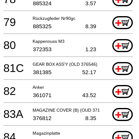
885324
3.57
79
Rückzugfeder Nr90gc
+
885325
8.39
80
Kappennuss M3
+
372353
1.23
81C
GEAR BOX ASS'Y (OLD 376546)
+
381385
52.17
82
Anker
+
361071
43.52
83A
MAGAZINE COVER (B) (OUD 371807)
+
376812
8.35
84
Magazinplatte
+