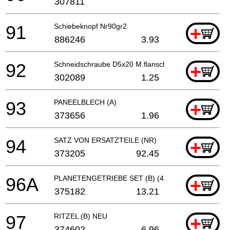
307811
91
Schiebeknopf Nr90gr2
+
886246
3.93
92
Schneidschraube D5x20 M.flansch H41mb
+
302089
1.25
93
PANEELBLECH (A)
+
373656
1.96
94
SATZ VON ERSATZTEILE (NR)
+
373205
92.45
96A
PLANETENGETRIEBE SET (B) (4 PCS) (ALT 374603)
+
375182
13.21
97
RITZEL (B) NEU
+
374602
6.96