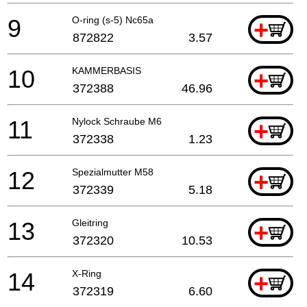
9
O-ring (s-5) Nc65a
+
872822
3.57
10
KAMMERBASIS
+
372388
46.96
11
Nylock Schraube M6
+
372338
1.23
12
Spezialmutter M58
+
372339
5.18
13
Gleitring
+
372320
10.53
14
X-Ring
+
372319
6.60