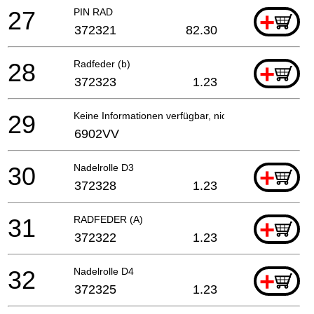
27
PIN RAD
+
372321
82.30
28
Radfeder (b)
+
372323
1.23
29
Keine Informationen verfügbar, nicht bestellbar
6902VV
30
Nadelrolle D3
+
372328
1.23
31
RADFEDER (A)
+
372322
1.23
32
Nadelrolle D4
+
372325
1.23