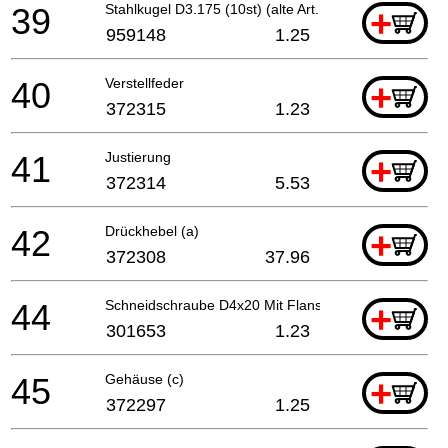
39
Stahlkugel D3.175 (10st) (alte Art.nr.939270) Wh1
+
959148
1.25
40
Verstellfeder
+
372315
1.23
41
Justierung
+
372314
5.53
42
Drückhebel (a)
+
372308
37.96
44
Schneidschraube D4x20 Mit Flansch (schwarz), C8fs
+
301653
1.23
45
Gehäuse (c)
+
372297
1.25