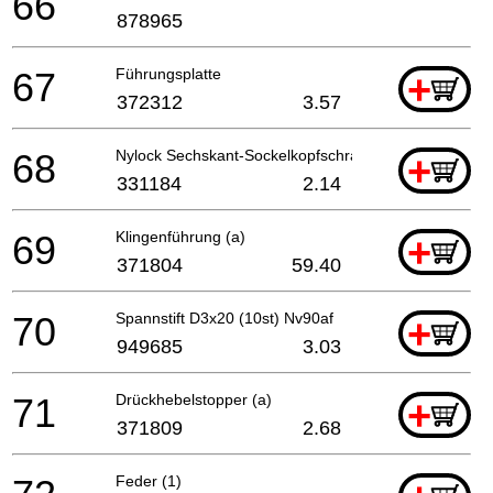
66
878965
67
Führungsplatte
+
372312
3.57
68
Nylock Sechskant-Sockelkopfschraube M3
+
331184
2.14
69
Klingenführung (a)
+
371804
59.40
70
Spannstift D3x20 (10st) Nv90af
+
949685
3.03
71
Drückhebelstopper (a)
+
371809
2.68
Feder (1)