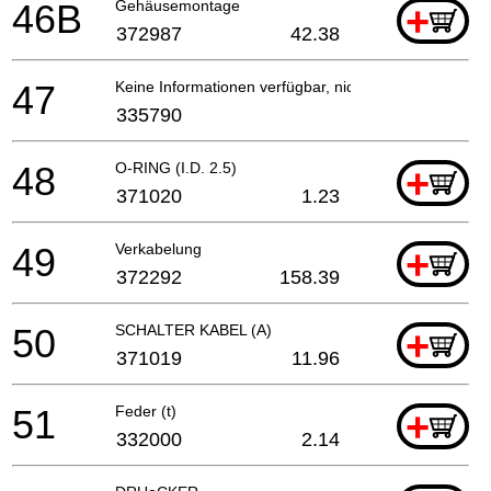
46B
Gehäusemontage
+
372987
42.38
47
Keine Informationen verfügbar, nicht bestellbar
335790
48
O-RING (I.D. 2.5)
+
371020
1.23
49
Verkabelung
+
372292
158.39
50
SCHALTER KABEL (A)
+
371019
11.96
51
Feder (t)
+
332000
2.14