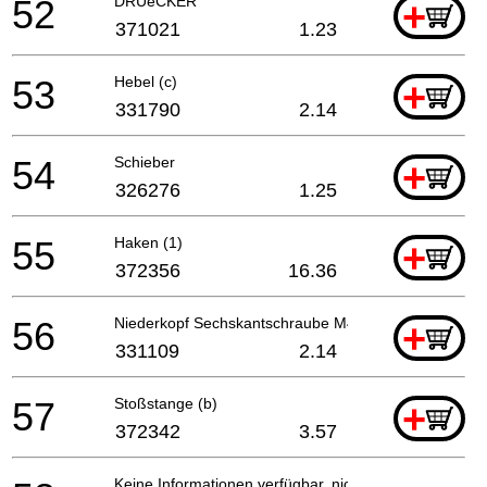
52
DRUeCKER
+
371021
1.23
53
Hebel (c)
+
331790
2.14
54
Schieber
+
326276
1.25
55
Haken (1)
+
372356
16.36
56
Niederkopf Sechskantschraube M4x8
+
331109
2.14
57
Stoßstange (b)
+
372342
3.57
Keine Informationen verfügbar, nicht bestellbar