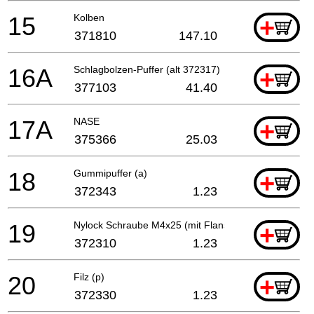
15
Kolben
+
371810
147.10
16A
Schlagbolzen-Puffer (alt 372317)
+
377103
41.40
17A
NASE
+
375366
25.03
18
Gummipuffer (a)
+
372343
1.23
19
Nylock Schraube M4x25 (mit Flansch)
+
372310
1.23
20
Filz (p)
+
372330
1.23