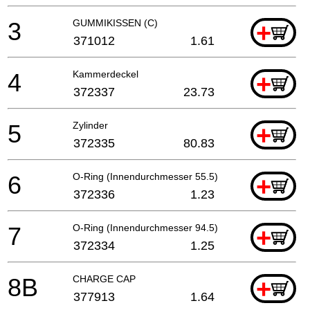
3
GUMMIKISSEN (C)
+
371012
1.61
4
Kammerdeckel
+
372337
23.73
5
Zylinder
+
372335
80.83
6
O-Ring (Innendurchmesser 55.5)
+
372336
1.23
7
O-Ring (Innendurchmesser 94.5)
+
372334
1.25
8B
CHARGE CAP
+
377913
1.64