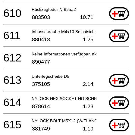
610
Rückzugfeder Nr83aa2
+
883503
10.71
611
Inbusschraube M4x10 Selbstsich.
+
880413
1.25
612
Keine Informationen verfügbar, nicht bestellbar
890477
613
Unterlegscheibe D5
+
375105
2.14
614
NYLOCK HEX.SOCKET HD.SCHRAUBE M4X8
+
878614
1.23
615
NYLOCK BOLT M5X12 (W/FLANGE)
+
381749
1.19