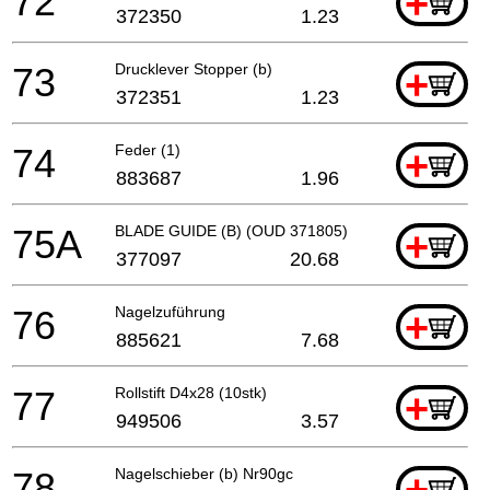
72
+
372350
1.23
73
Drucklever Stopper (b)
+
372351
1.23
74
Feder (1)
+
883687
1.96
75A
BLADE GUIDE (B) (OUD 371805)
+
377097
20.68
76
Nagelzuführung
+
885621
7.68
77
Rollstift D4x28 (10stk)
+
949506
3.57
78
Nagelschieber (b) Nr90gc
+