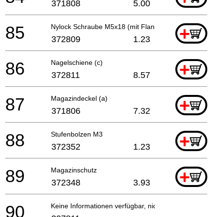
371808
5.00
85
Nylock Schraube M5x18 (mit Flansch)
+
372809
1.23
86
Nagelschiene (c)
+
372811
8.57
87
Magazindeckel (a)
+
371806
7.32
88
Stufenbolzen M3
+
372352
1.23
89
Magazinschutz
+
372348
3.93
90
Keine Informationen verfügbar, nicht bestellbar