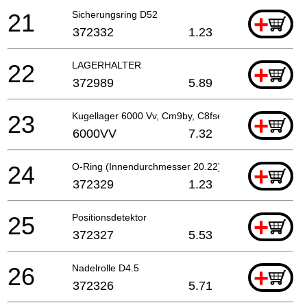
21
Sicherungsring D52
+
372332
1.23
22
LAGERHALTER
+
372989
5.89
23
Kugellager 6000 Vv, Cm9by, C8fse, G23ss
+
6000VV
7.32
24
O-Ring (Innendurchmesser 20.22)
+
372329
1.23
25
Positionsdetektor
+
372327
5.53
26
Nadelrolle D4.5
+
372326
5.71