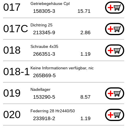
017
Getriebegehäuse Cpl
+
158305-3
15.71
017C
Dichtring 25
+
213345-9
2.86
018
Schraube 4x35
+
266351-3
1.19
018-1
Keine Informationen verfügbar, nicht bestellbar
265B69-5
019
Nadellager
+
153290-5
8.57
020
Federring 28 Hr2440/50
+
233918-2
1.19