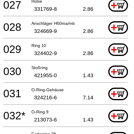
027
Hülse
+
331769-8
2.86
028
Anschläger H60ma/mb
+
324669-9
2.86
029
Ring 10
+
324402-9
2.86
030
Stoßring
+
421955-0
1.43
031
O-Ring-Gehäuse
+
324216-6
7.14
032*
O-Ring 9
+
213073-6
1.43
Federring 28