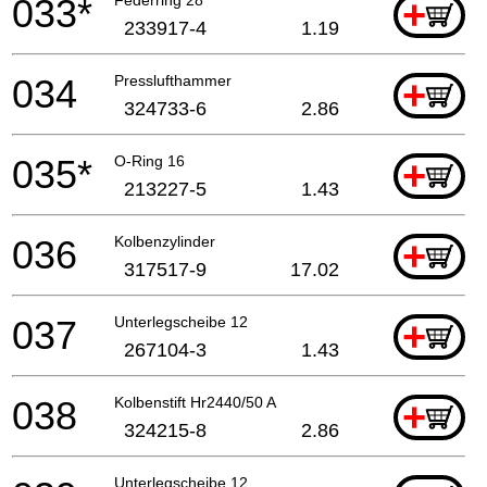
033*
+
233917-4
1.19
034
Presslufthammer
+
324733-6
2.86
035*
O-Ring 16
+
213227-5
1.43
036
Kolbenzylinder
+
317517-9
17.02
037
Unterlegscheibe 12
+
267104-3
1.43
038
Kolbenstift Hr2440/50 A
+
324215-8
2.86
Unterlegscheibe 12