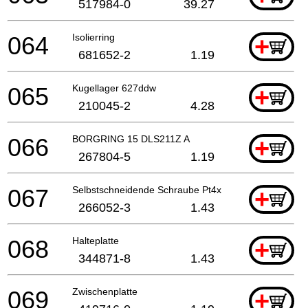
517984-0
39.27
064
Isolierring
+
681652-2
1.19
065
Kugellager 627ddw
+
210045-2
4.28
066
BORGRING 15 DLS211Z A
+
267804-5
1.19
067
Selbstschneidende Schraube Pt4x60
+
266052-3
1.43
068
Halteplatte
+
344871-8
1.43
069
Zwischenplatte
+