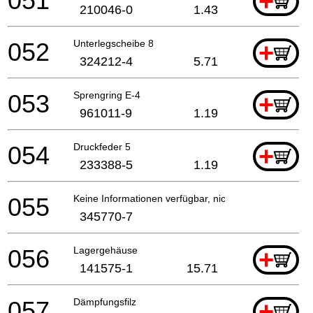
051
+
210046-0
1.43
052
Unterlegscheibe 8
+
324212-4
5.71
053
Sprengring E-4
+
961011-9
1.19
054
Druckfeder 5
+
233388-5
1.19
055
Keine Informationen verfügbar, nicht bestellbar
345770-7
056
Lagergehäuse
+
141575-1
15.71
057
Dämpfungsfilz
+