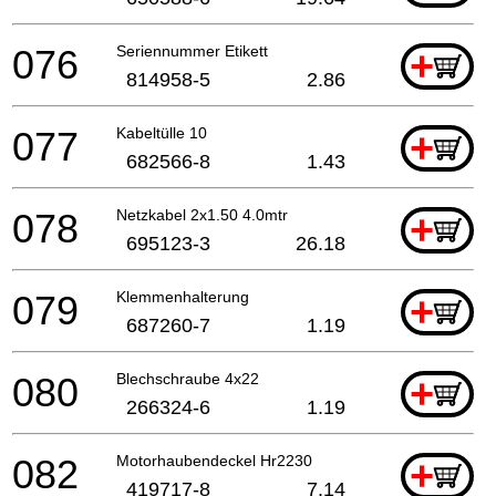
076
Seriennummer Etikett
+
814958-5
2.86
077
Kabeltülle 10
+
682566-8
1.43
078
Netzkabel 2x1.50 4.0mtr
+
695123-3
26.18
079
Klemmenhalterung
+
687260-7
1.19
080
Blechschraube 4x22
+
266324-6
1.19
082
Motorhaubendeckel Hr2230
+
419717-8
7.14