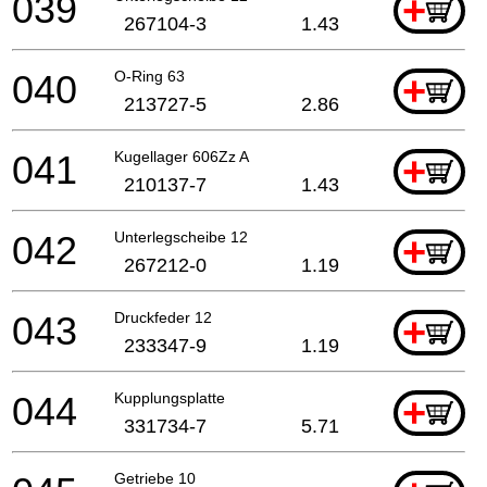
039
+
267104-3
1.43
040
O-Ring 63
+
213727-5
2.86
041
Kugellager 606Zz A
+
210137-7
1.43
042
Unterlegscheibe 12
+
267212-0
1.19
043
Druckfeder 12
+
233347-9
1.19
044
Kupplungsplatte
+
331734-7
5.71
Getriebe 10