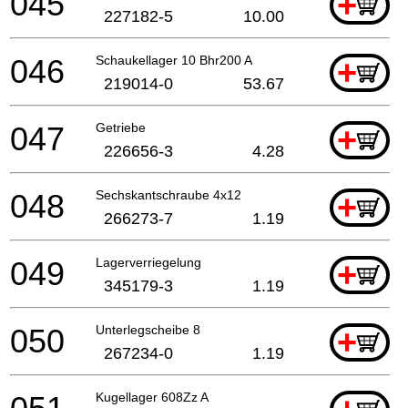
045
+
227182-5
10.00
046
Schaukellager 10 Bhr200 A
+
219014-0
53.67
047
Getriebe
+
226656-3
4.28
048
Sechskantschraube 4x12
+
266273-7
1.19
049
Lagerverriegelung
+
345179-3
1.19
050
Unterlegscheibe 8
+
267234-0
1.19
Kugellager 608Zz A