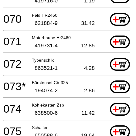
419716-0
1.19
070
Feld HR2460
+
621884-9
31.42
071
Motorhaube Hr2460
+
419731-4
12.85
072
Typenschild
+
863521-1
4.28
073*
Bürstenset Cb-325
+
194074-2
2.86
074
Kohlekasten Zsb
+
638500-6
11.42
075
Schalter
+
650588-6
19.64