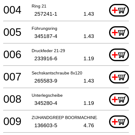
004
Ring 21
+
257241-1
1.43
005
Führungsring
+
345187-4
1.43
006
Druckfeder 21-29
+
233916-6
1.19
007
Sechskantschraube 8x120
+
265583-9
1.43
008
Unterlegscheibe
+
345280-4
1.19
009
ZIJHANDGREEP BOORMACHINE/COMBIHAMER
+
136603-5
4.76