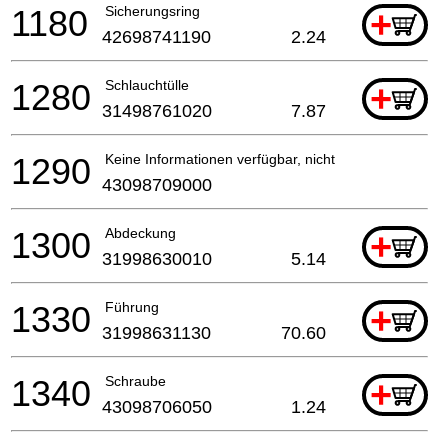
1180
Sicherungsring
+
42698741190
2.24
1280
Schlauchtülle
+
31498761020
7.87
1290
Keine Informationen verfügbar, nicht bestellbar
43098709000
1300
Abdeckung
+
31998630010
5.14
1330
Führung
+
31998631130
70.60
1340
Schraube
+
43098706050
1.24