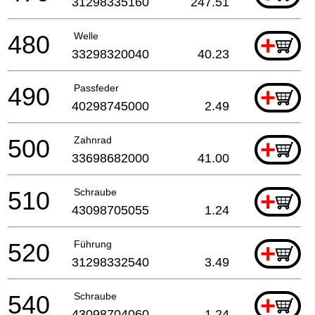
31298335160
247.51
480
Welle
+
33298320040
40.23
490
Passfeder
+
40298745000
2.49
500
Zahnrad
+
33698682000
41.00
510
Schraube
+
43098705055
1.24
520
Führung
+
31298332540
3.49
540
Schraube
+
43098704060
1.24