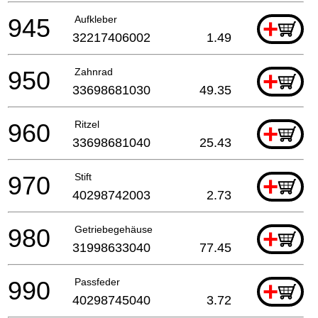
945
Aufkleber
+
32217406002
1.49
950
Zahnrad
+
33698681030
49.35
960
Ritzel
+
33698681040
25.43
970
Stift
+
40298742003
2.73
980
Getriebegehäuse
+
31998633040
77.45
990
Passfeder
+
40298745040
3.72