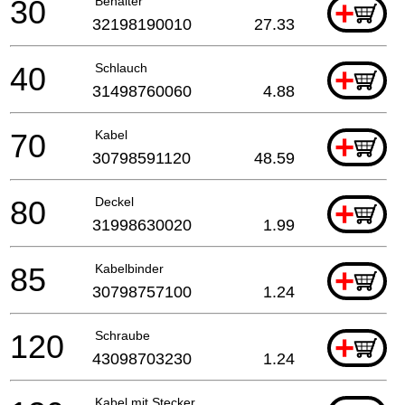
30
Behälter
+
32198190010
27.33
40
Schlauch
+
31498760060
4.88
70
Kabel
+
30798591120
48.59
80
Deckel
+
31998630020
1.99
85
Kabelbinder
+
30798757100
1.24
120
Schraube
+
43098703230
1.24
Kabel mit Stecker