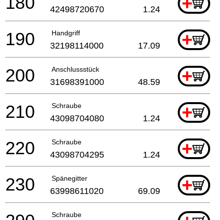
180
+
42498720670
1.24
190
Handgriff
+
32198114000
17.09
200
Anschlussstück
+
31698391000
48.59
210
Schraube
+
43098704080
1.24
220
Schraube
+
43098704295
1.24
230
Spänegitter
+
63998611020
69.09
Schraube