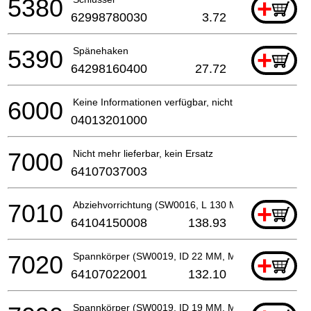
5380
+
62998780030
3.72
5390
Spänehaken
+
64298160400
27.72
6000
Keine Informationen verfügbar, nicht bestellbar
04013201000
7000
Nicht mehr lieferbar, kein Ersatz
64107037003
7010
Abziehvorrichtung (SW0016, L 130 MM, M 12)
+
64104150008
138.93
7020
Spannkörper (SW0019, ID 22 MM, M 6)
+
64107022001
132.10
Spannkörper (SW0019, ID 19 MM, M 6)