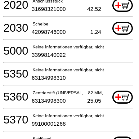
2020
Anschlussstück
+
31698321000
42.52
2030
Scheibe
+
42098746000
1.24
5000
Keine Informationen verfügbar, nicht bestellbar
33998140022
5350
Keine Informationen verfügbar, nicht bestellbar
63134998310
5360
Zentrierstift (UNIVERSAL, L 82 MM, OD 6.35 MM)
+
63134998300
25.05
5370
Keine Informationen verfügbar, nicht bestellbar
99100001268
Schlüssel