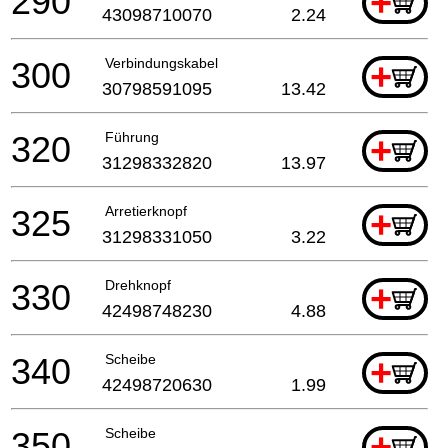
290
+
43098710070
2.24
300
Verbindungskabel
+
30798591095
13.42
320
Führung
+
31298332820
13.97
325
Arretierknopf
+
31298331050
3.22
330
Drehknopf
+
42498748230
4.88
340
Scheibe
+
42498720630
1.99
350
Scheibe
+