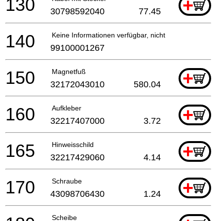
130
+
30798592040
77.45
140
Keine Informationen verfügbar, nicht bestellbar
99100001267
150
Magnetfuß
+
32172043010
580.04
160
Aufkleber
+
32217407000
3.72
165
Hinweisschild
+
32217429060
4.14
170
Schraube
+
43098706430
1.24
Scheibe