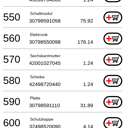
550
Schaltmodul
+
30798591058
75.92
560
Elektronik
+
30798550098
176.14
570
Sechskantmutter
+
42001027045
1.24
580
Scheibe
+
42498720440
1.24
590
Platte
+
30798591110
31.89
600
Schutzkappe
+
32498520090
4.14