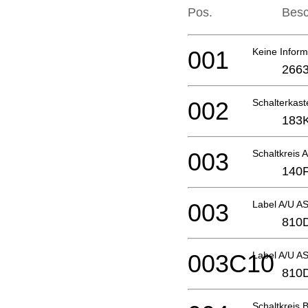
Pos.
Besc
001
Keine Inform
2663
002
Schalterkas
183
003
Schaltkreis
140
003
Label A/U A
810
003C10
Label A/U A
810
Schaltkreis