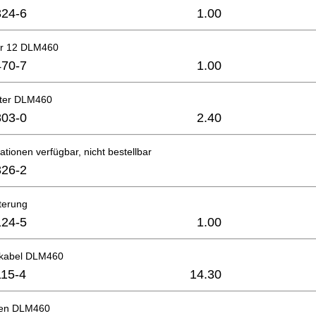
24-6
1.00
er 12 DLM460
70-7
1.00
lter DLM460
03-0
2.40
ationen verfügbar, nicht bestellbar
26-2
terung
24-5
1.00
skabel DLM460
15-4
14.30
ten DLM460