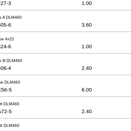
27-3
1.00
se A DLM460
05-6
3.60
be 4x22
24-6
1.00
se B DLM460
06-4
2.40
se DLM460
K56-5
6.00
ett DLM460
A72-5
2.40
ett DLM460