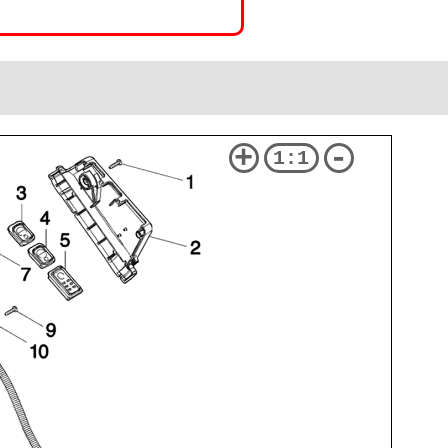
+
-
1:1