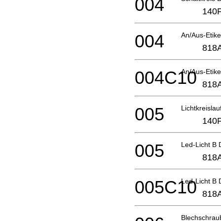
004
140
004
An/Aus-Etik
818
004C10
An/Aus-Etik
818
005
Lichtkreisla
140
005
Led-Licht B
818
005C10
Led-Licht B
818
Blechschrau