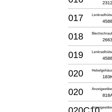
2312
017
Lenkradhül
4588
018
Blechschrau
2663
019
Lenkradhül
4588
020
Hebelgehäu
183
020
Anzeigeetik
818
020C10
Anzeigeetik