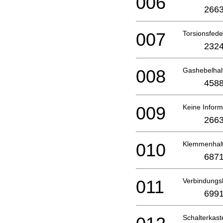
006
2663
007
Torsionsfed
2324
008
Gashebelha
4588
009
Keine Inform
2663
010
Klemmenhal
6871
011
Verbindung
6991
Schalterkas