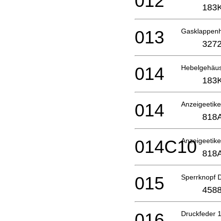
012
183
013
Gasklappen
3272
014
Hebelgehäu
183
014
Anzeigeetik
818
014C10
Anzeigeetik
818
015
Sperrknopf
4588
016
Druckfeder