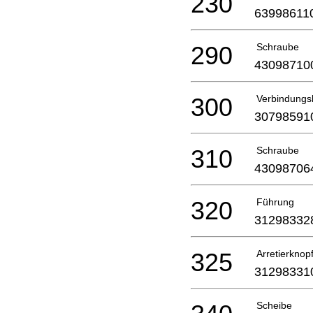
230
63998611
290
Schraube
43098710
300
Verbindungs
30798591
310
Schraube
43098706
320
Führung
31298332
325
Arretierknop
31298331
Scheibe