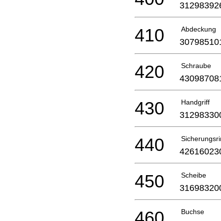
31298392
410
Abdeckung
30798510
420
Schraube
43098708
430
Handgriff
31298330
440
Sicherungsr
42616023
450
Scheibe
31698320
460
Buchse