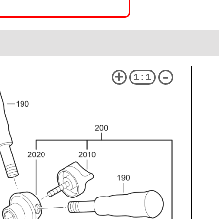
+
-
1:1