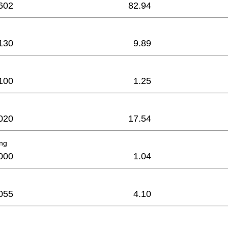
602
82.94
130
9.89
100
1.25
020
17.54
ing
000
1.04
055
4.10