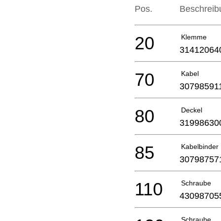
Pos.
Beschreib
20
Klemme
31412064
70
Kabel
30798591
80
Deckel
31998630
85
Kabelbinder
30798757
110
Schraube
43098705
Schraube