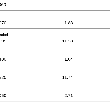
060
070
1.88
kabel
095
11.28
480
1.04
820
11.74
f
050
2.71