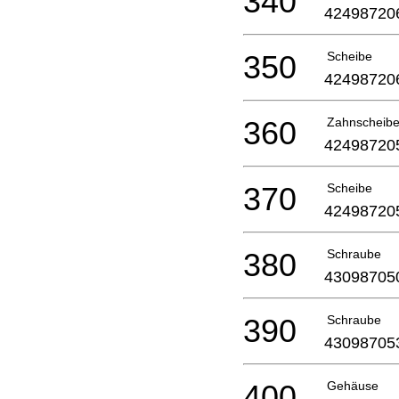
340
42498720
350
Scheibe
42498720
360
Zahnscheib
42498720
370
Scheibe
42498720
380
Schraube
43098705
390
Schraube
43098705
400
Gehäuse