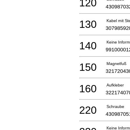
120
43098703
130
Kabel mit St
30798592
140
Keine Inform
99100001
150
Magnetfuß
32172043
160
Aufkleber
32217407
220
Schraube
43098705
Keine Inform