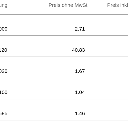
ung
Preis ohne MwSt
Preis ink
000
2.71
120
40.83
020
1.67
100
1.04
585
1.46