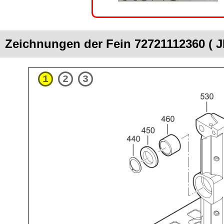
Zeichnungen der Fein 72721112360 (
1
2
3