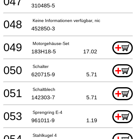
047
310485-5
048
Keine Informationen verfügbar, nicht bestellbar
452850-3
049
Motorgehäuse-Set
+
183H18-5
17.02
050
Schalter
+
620715-9
5.71
051
Schaltblech
+
142303-7
5.71
053
Sprengring E-4
+
961011-9
1.19
Stahlkugel 4