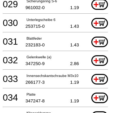
029
Sicherungsring S-6
+
961002-0
1.19
030
Unterlegscheibe 6
+
253715-0
1.43
031
Blattfeder
+
232183-0
1.43
032
Gelenkwelle (a)
+
347250-9
2.86
033
Innensechskantschraube M3x10
+
266177-3
1.19
034
Platte
+
347247-8
1.19
Klingenklemme