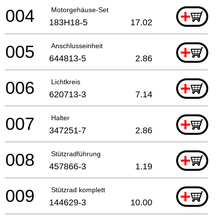
004
Motorgehäuse-Set
+
183H18-5
17.02
005
Anschlusseinheit
+
644813-5
2.86
006
Lichtkreis
+
620713-3
7.14
007
Halter
+
347251-7
2.86
008
Stützradführung
+
457866-3
1.19
009
Stützrad komplett
+
144629-3
10.00