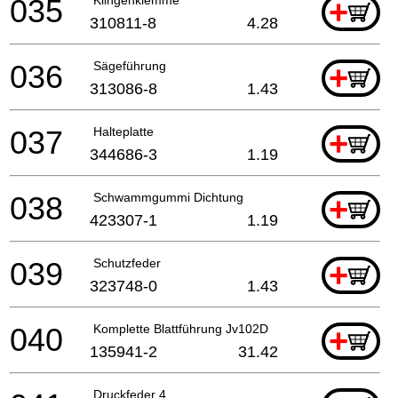
035
+
310811-8
4.28
036
Sägeführung
+
313086-8
1.43
037
Halteplatte
+
344686-3
1.19
038
Schwammgummi Dichtung
+
423307-1
1.19
039
Schutzfeder
+
323748-0
1.43
040
Komplette Blattführung Jv102D
+
135941-2
31.42
Druckfeder 4