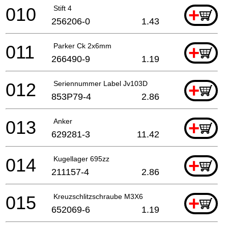
010
Stift 4
+
256206-0
1.43
011
Parker Ck 2x6mm
+
266490-9
1.19
012
Seriennummer Label Jv103D
+
853P79-4
2.86
013
Anker
+
629281-3
11.42
014
Kugellager 695zz
+
211157-4
2.86
015
Kreuzschlitzschraube M3X6
+
652069-6
1.19