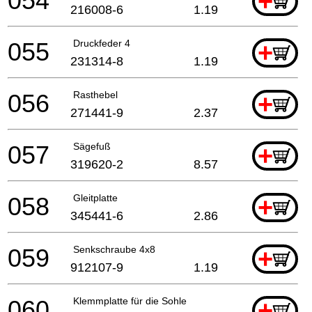
054
+
216008-6
1.19
055
Druckfeder 4
+
231314-8
1.19
056
Rasthebel
+
271441-9
2.37
057
Sägefuß
+
319620-2
8.57
058
Gleitplatte
+
345441-6
2.86
059
Senkschraube 4x8
+
912107-9
1.19
060
Klemmplatte für die Sohle
+