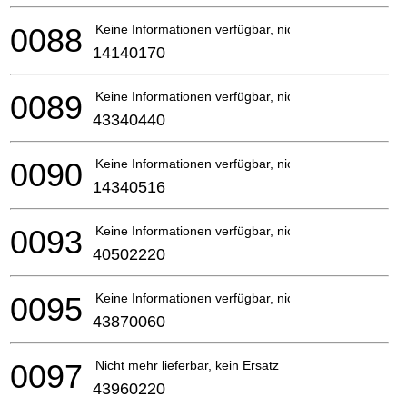
0088
Keine Informationen verfügbar, nicht bestellbar
14140170
0089
Keine Informationen verfügbar, nicht bestellbar
43340440
0090
Keine Informationen verfügbar, nicht bestellbar
14340516
0093
Keine Informationen verfügbar, nicht bestellbar
40502220
0095
Keine Informationen verfügbar, nicht bestellbar
43870060
0097
Nicht mehr lieferbar, kein Ersatz
43960220