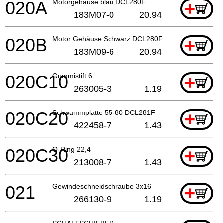
020A
Motorgehäuse blau DCL280F
+
183M07-0
20.94
020B
Motor Gehäuse Schwarz DCL280F
+
183M09-6
20.94
020C10
Gummistift 6
+
263005-3
1.19
020C20
Schwammplatte 55-80 DCL281F
+
422458-7
1.43
020C30
O-Ring 22,4
+
213008-7
1.43
021
Gewindeschneidschraube 3x16
+
266130-9
1.19
SCHALTSCHIEBER