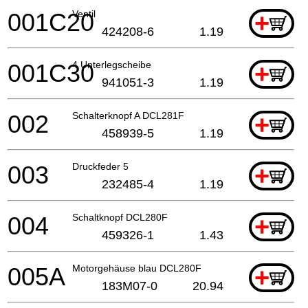
001C20
Ventil
+
424208-6
1.19
001C30
4 Unterlegscheibe
+
941051-3
1.19
002
Schalterknopf A DCL281F
+
458939-5
1.19
003
Druckfeder 5
+
232485-4
1.19
004
Schaltknopf DCL280F
+
459326-1
1.43
005A
Motorgehäuse blau DCL280F
+
183M07-0
20.94