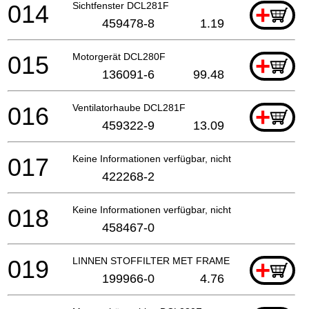
014
Sichtfenster DCL281F
+
459478-8
1.19
015
Motorgerät DCL280F
+
136091-6
99.48
016
Ventilatorhaube DCL281F
+
459322-9
13.09
017
Keine Informationen verfügbar, nicht bestellbar
422268-2
018
Keine Informationen verfügbar, nicht bestellbar
458467-0
019
LINNEN STOFFILTER MET FRAME STEELSTOFZUI
+
199966-0
4.76