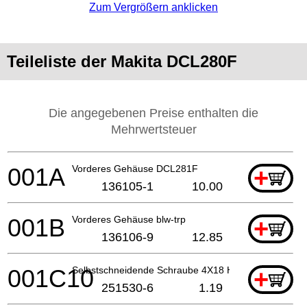
Zum Vergrößern anklicken
Teileliste der Makita DCL280F
Die angegebenen Preise enthalten die
Mehrwertsteuer
001A
Vorderes Gehäuse DCL281F
+
136105-1
10.00
001B
Vorderes Gehäuse blw-trp
+
136106-9
12.85
001C10
Selbstschneidende Schraube 4X18 Hr1841F
+
251530-6
1.19