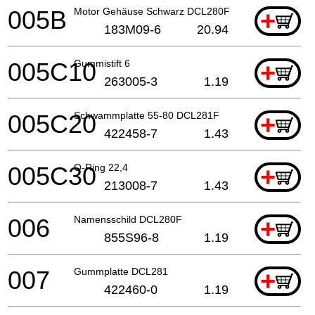
005B
Motor Gehäuse Schwarz DCL280F
+
183M09-6
20.94
005C10
Gummistift 6
+
263005-3
1.19
005C20
Schwammplatte 55-80 DCL281F
+
422458-7
1.43
005C30
O-Ring 22,4
+
213008-7
1.43
006
Namensschild DCL280F
+
855S96-8
1.19
007
Gummplatte DCL281
+
422460-0
1.19