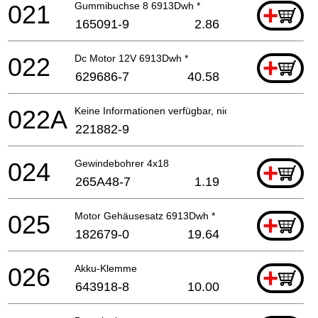
021
Gummibuchse 8 6913Dwh *
+
165091-9
2.86
022
Dc Motor 12V 6913Dwh *
+
629686-7
40.58
022A
Keine Informationen verfügbar, nicht bestellbar
221882-9
024
Gewindebohrer 4x18
+
265A48-7
1.19
025
Motor Gehäusesatz 6913Dwh *
+
182679-0
19.64
026
Akku-Klemme
+
643918-8
10.00