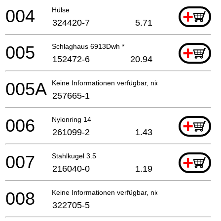
004
Hülse
+
324420-7
5.71
005
Schlaghaus 6913Dwh *
+
152472-6
20.94
005A
Keine Informationen verfügbar, nicht bestellbar
257665-1
006
Nylonring 14
+
261099-2
1.43
007
Stahlkugel 3.5
+
216040-0
1.19
008
Keine Informationen verfügbar, nicht bestellbar
322705-5