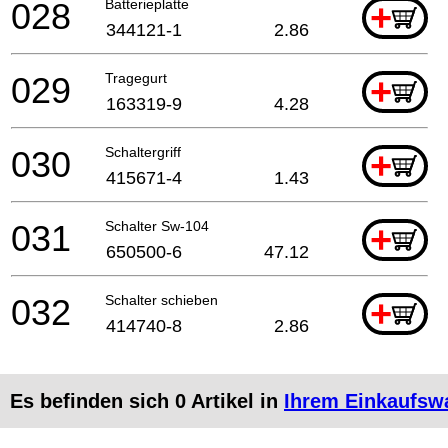
028
Batterieplatte
+
344121-1
2.86
029
Tragegurt
+
163319-9
4.28
030
Schaltergriff
+
415671-4
1.43
031
Schalter Sw-104
+
650500-6
47.12
032
Schalter schieben
+
414740-8
2.86
Es befinden sich
0
Artikel in
Ihrem Einkaufsw