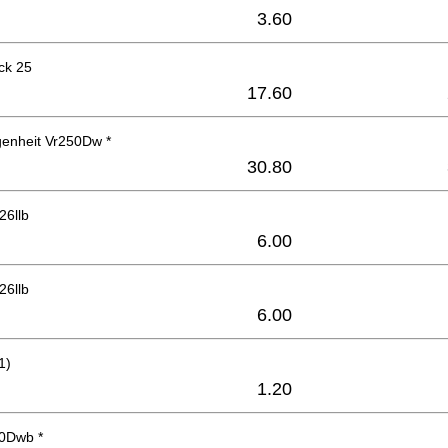
3.60
ck 25
17.60
enheit Vr250Dw *
30.80
26llb
6.00
26llb
6.00
1)
1.20
50Dwb *