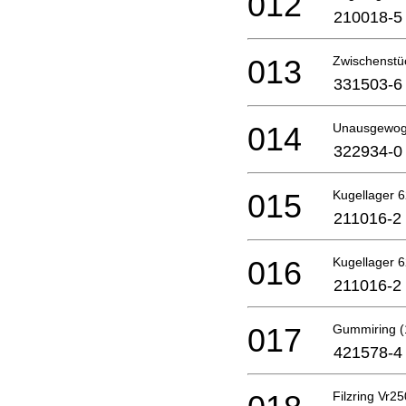
012
210018-5
013
Zwischenstü
331503-6
014
Unausgewog
322934-0
015
Kugellager 6
211016-2
016
Kugellager 6
211016-2
017
Gummiring (
421578-4
Filzring Vr2