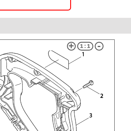
+
-
1:1