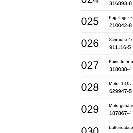
316893-8
025
Kugellager 6
210042-8
026
Schraube 4
911116-5
027
Keine Inform
318038-4
028
Motor 18,0v
629947-5
029
Motorgehäu
187867-4
030
Batterieabd