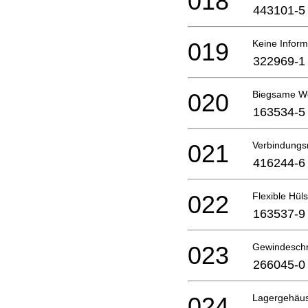
018
443101-5
019
Keine Inform
322969-1
020
Biegsame We
163534-5
021
Verbindungs
416244-6
022
Flexible Hül
163537-9
023
Gewindesch
266045-0
024
Lagergehäu