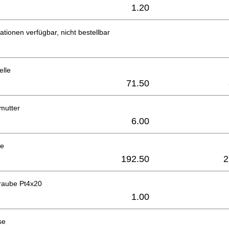
1.20
ationen verfügbar, nicht bestellbar
lle
71.50
mutter
6.00
se
192.50
2
raube Pt4x20
1.00
se