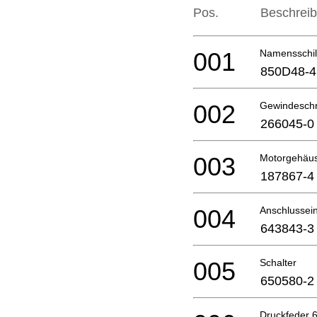
Pos.
Beschrei
001
Namensschil
850D48-4
002
Gewindesch
266045-0
003
Motorgehäu
187867-4
004
Anschlussein
643843-3
005
Schalter
650580-2
Druckfeder 