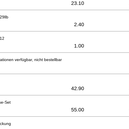
23.10
29llb
2.40
x12
1.00
ationen verfügbar, nicht bestellbar
42.90
se-Set
55.00
eckung