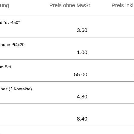
bung
Preis ohne MwSt
Preis ink
d "dvr450"
3.60
raube Pt4x20
1.00
se-Set
55.00
heit (2 Kontakte)
4.80
8.40
6