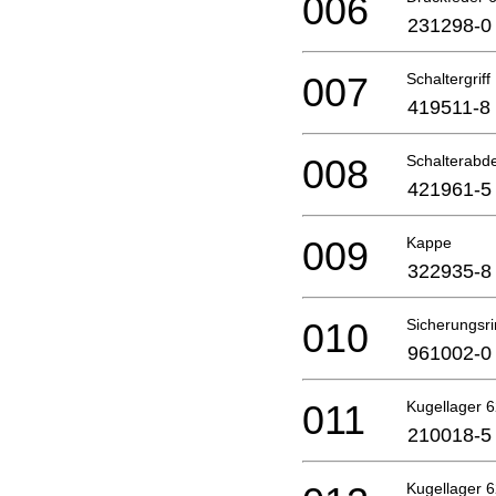
006
231298-0
007
Schaltergriff
419511-8
008
Schalterabd
421961-5
009
Kappe
322935-8
010
Sicherungsri
961002-0
011
Kugellager 
210018-5
Kugellager 