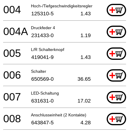
004
Hoch-/Tiefgeschwindigkeitsregler
+
125310-5
1.43
004A
Druckfeder 4
+
231433-0
1.19
005
L/R Schalterknopf
+
419041-9
1.43
006
Schalter
+
650569-0
36.65
007
LED-Schaltung
+
631631-0
17.02
008
Anschlusseinheit (2 Kontakte)
+
643847-5
4.28