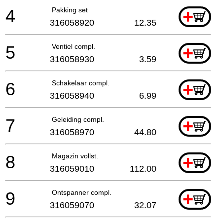
4
Pakking set
+
316058920
12.35
5
Ventiel compl.
+
316058930
3.59
6
Schakelaar compl.
+
316058940
6.99
7
Geleiding compl.
+
316058970
44.80
8
Magazin vollst.
+
316059010
112.00
9
Ontspanner compl.
+
316059070
32.07