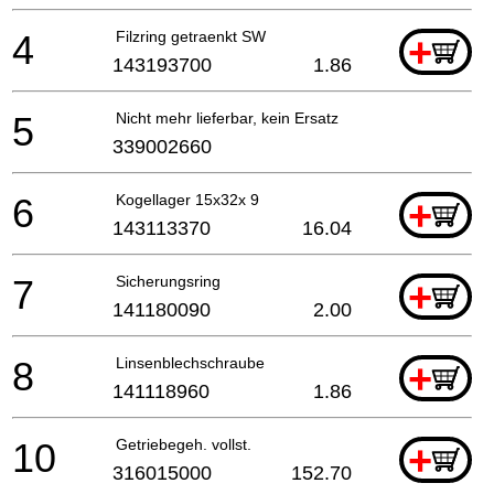
4
Filzring getraenkt SW
+
143193700
1.86
5
Nicht mehr lieferbar, kein Ersatz
339002660
6
Kogellager 15x32x 9
+
143113370
16.04
7
Sicherungsring
+
141180090
2.00
8
Linsenblechschraube
+
141118960
1.86
10
Getriebegeh. vollst.
+
316015000
152.70