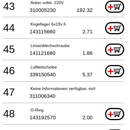
43
Anker vollst. 220V
+
310005230
192.32
44
Kogellager 6x19x 6
+
143115660
2.71
45
Linsenblechschraube
+
141121680
1.86
46
Luftleitscheibe
+
339150540
5.37
47
Keine Informationen verfügbar, nicht bestellbar
311006340
48
O-Ring
+
143192570
2.00