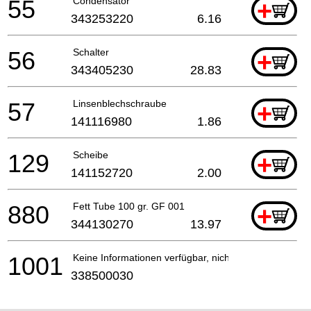
55
Condensator
+
343253220
6.16
56
Schalter
+
343405230
28.83
57
Linsenblechschraube
+
141116980
1.86
129
Scheibe
+
141152720
2.00
880
Fett Tube 100 gr. GF 001
+
344130270
13.97
1001
Keine Informationen verfügbar, nicht bestellbar
338500030