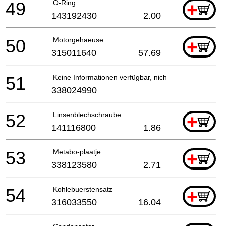
49
O-Ring
+
143192430
2.00
50
Motorgehaeuse
+
315011640
57.69
51
Keine Informationen verfügbar, nicht bestellbar
338024990
52
Linsenblechschraube
+
141116800
1.86
53
Metabo-plaatje
+
338123580
2.71
54
Kohlebuerstensatz
+
316033550
16.04