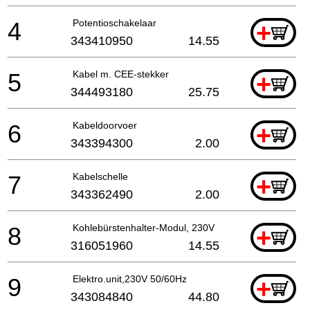
4
Potentioschakelaar
+
343410950
14.55
5
Kabel m. CEE-stekker
+
344493180
25.75
6
Kabeldoorvoer
+
343394300
2.00
7
Kabelschelle
+
343362490
2.00
8
Kohlebürstenhalter-Modul, 230V
+
316051960
14.55
9
Elektro.unit,230V 50/60Hz
+
343084840
44.80