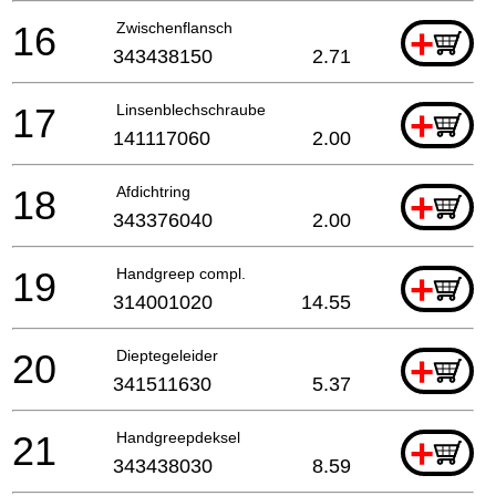
16
Zwischenflansch
+
343438150
2.71
17
Linsenblechschraube
+
141117060
2.00
18
Afdichtring
+
343376040
2.00
19
Handgreep compl.
+
314001020
14.55
20
Dieptegeleider
+
341511630
5.37
21
Handgreepdeksel
+
343438030
8.59