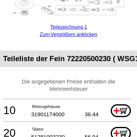
Teilezeichnung 1
Zum Vergrößern anklicken
Teileliste der Fein 72220500230 ( WSG
Die angegebenen Preise enthalten die
Mehrwertsteuer
10
Motorgehäuse
+
31901174000
36.44
20
Stator
+
51281003230
56.94