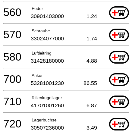
560
Feder
+
30901403000
1.24
570
Schraube
+
33024077000
1.74
580
Luftleitring
+
31428180000
4.88
700
Anker
+
53281001230
86.55
710
Rillenkugellager
+
41701001260
6.87
720
Lagerbuchse
+
30507236000
3.49