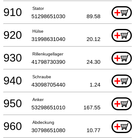
910
Stator
+
51298651030
89.58
920
Hülse
+
31998631040
20.12
930
Rillenkugellager
+
41798730390
24.30
940
Schraube
+
43098705440
1.24
950
Anker
+
53298651010
167.55
960
Abdeckung
+
30798651080
10.77