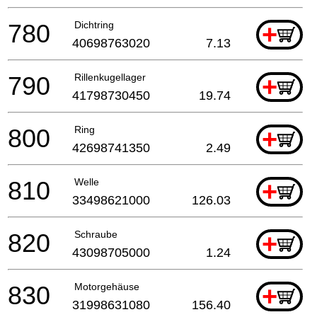
780
Dichtring
+
40698763020
7.13
790
Rillenkugellager
+
41798730450
19.74
800
Ring
+
42698741350
2.49
810
Welle
+
33498621000
126.03
820
Schraube
+
43098705000
1.24
830
Motorgehäuse
+
31998631080
156.40