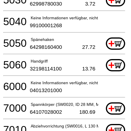
+
62998780030
3.72
5040
Keine Informationen verfügbar, nicht bestellbar
99100001268
5050
Spänehaken
+
64298160400
27.72
5060
Handgriff
+
32198114100
13.76
6000
Keine Informationen verfügbar, nicht bestellbar
04013201000
7000
Spannkörper (SW0020, ID 28 MM, M 6)
+
64107028002
180.69
7010
Abziehvorrichtung (SW0016, L 130 MM, M 12)
+