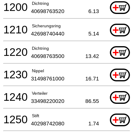
1200
Dichtring
+
40698763520
6.13
1210
Sicherungsring
+
42698740440
5.14
1220
Dichtring
+
40698763500
13.42
1230
Nippel
+
31498761000
16.71
1240
Verteiler
+
33498220020
86.55
1250
Stift
+
40298742080
1.74