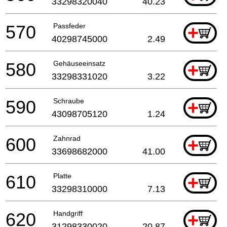
33298320040
40.23
570
Passfeder
+
40298745000
2.49
580
Gehäuseeinsatz
+
33298331020
3.22
590
Schraube
+
43098705120
1.24
600
Zahnrad
+
33698682000
41.00
610
Platte
+
33298310000
7.13
620
Handgriff
+
31298330020
20.87