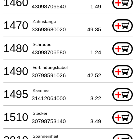
1460
+
43098706540
1.49
1470
Zahnstange
+
33698680020
49.35
1480
Schraube
+
43098706580
1.24
1490
Verbindungskabel
+
30798591026
42.52
1495
Klemme
+
31412064000
3.22
1510
Stecker
+
30798753140
3.49
Spanneinheit