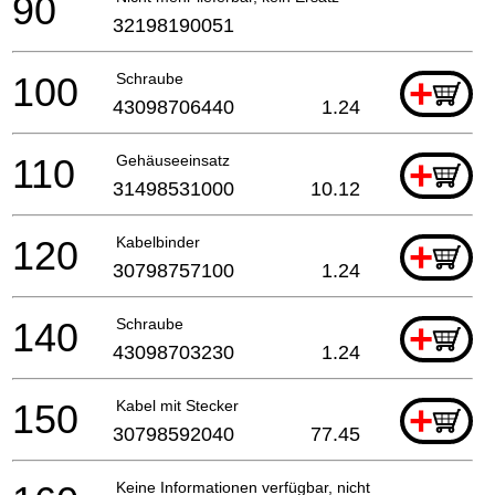
90
32198190051
100
Schraube
+
43098706440
1.24
110
Gehäuseeinsatz
+
31498531000
10.12
120
Kabelbinder
+
30798757100
1.24
140
Schraube
+
43098703230
1.24
150
Kabel mit Stecker
+
30798592040
77.45
Keine Informationen verfügbar, nicht bestellbar