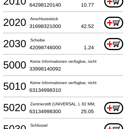
2010
+
64298120140
10.77
2020
Anschlussstück
+
31698321000
42.52
2030
Scheibe
+
42098746000
1.24
5000
Keine Informationen verfügbar, nicht bestellbar
33998140092
5010
Keine Informationen verfügbar, nicht bestellbar
63134998310
5020
Zentrierstift (UNIVERSAL, L 82 MM, OD 6.35 MM)
+
63134998300
25.05
5030
Schlüssel