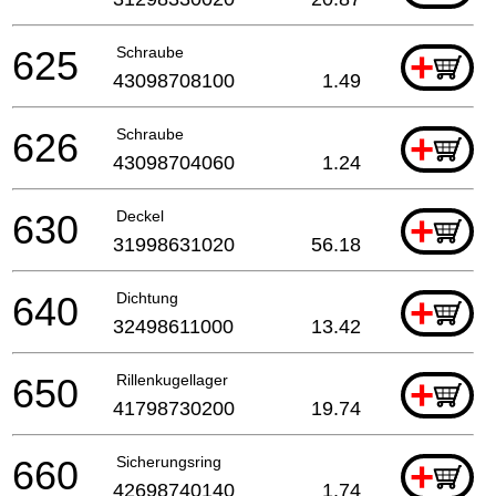
625
Schraube
+
43098708100
1.49
626
Schraube
+
43098704060
1.24
630
Deckel
+
31998631020
56.18
640
Dichtung
+
32498611000
13.42
650
Rillenkugellager
+
41798730200
19.74
660
Sicherungsring
+
42698740140
1.74