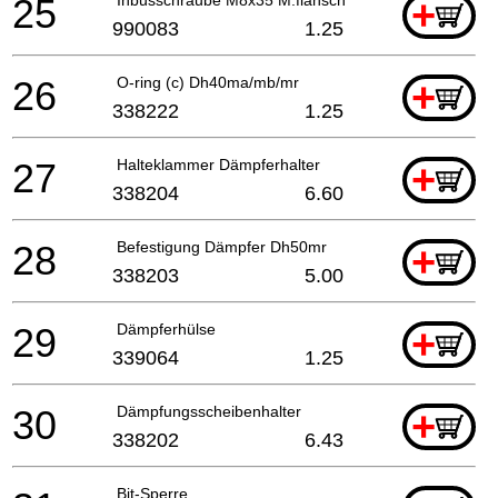
25
+
990083
1.25
26
O-ring (c) Dh40ma/mb/mr
+
338222
1.25
27
Halteklammer Dämpferhalter
+
338204
6.60
28
Befestigung Dämpfer Dh50mr
+
338203
5.00
29
Dämpferhülse
+
339064
1.25
30
Dämpfungsscheibenhalter
+
338202
6.43
Bit-Sperre