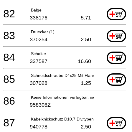
82
Balge
+
338176
5.71
83
Druecker (1)
+
370254
2.50
84
Schalter
+
337587
16.60
85
Schneidschraube D4x25 Mit Flansch (schwarz), H41
+
307028
1.25
86
Keine Informationen verfügbar, nicht bestellbar
958308Z
87
Kabelknickschutz D10.7 Div.typen, Cm9by, H41mb, G
+
940778
2.50