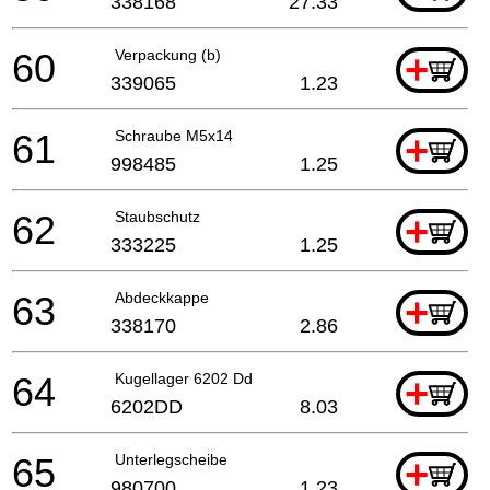
338168
27.33
60
Verpackung (b)
+
339065
1.23
61
Schraube M5x14
+
998485
1.25
62
Staubschutz
+
333225
1.25
63
Abdeckkappe
+
338170
2.86
64
Kugellager 6202 Dd
+
6202DD
8.03
65
Unterlegscheibe
+
980700
1.23