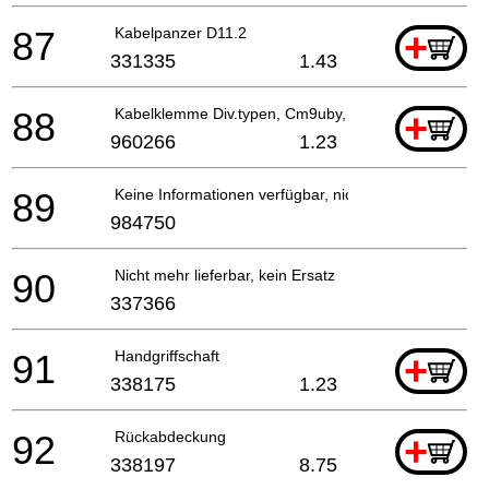
87
Kabelpanzer D11.2
+
331335
1.43
88
Kabelklemme Div.typen, Cm9uby, G23ss
+
960266
1.23
89
Keine Informationen verfügbar, nicht bestellbar
984750
90
Nicht mehr lieferbar, kein Ersatz
337366
91
Handgriffschaft
+
338175
1.23
92
Rückabdeckung
+
338197
8.75