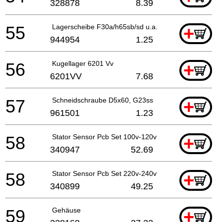
328878
8.39
55
Lagerscheibe F30a/h65sb/sd u.a. H70sa
+
944954
1.25
56
Kugellager 6201 Vv
+
6201VV
7.68
57
Schneidschraube D5x60, G23ss
+
961501
1.23
58
Stator Sensor Pcb Set 100v-120v
+
340947
52.69
58
Stator Sensor Pcb Set 220v-240v
+
340899
49.25
59
Gehäuse
+