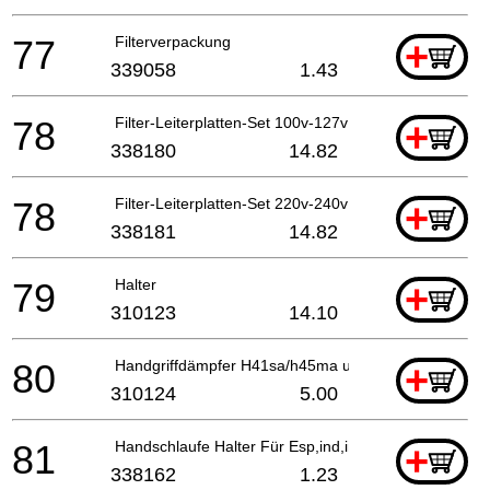
77
Filterverpackung
+
339058
1.43
78
Filter-Leiterplatten-Set 100v-127v
+
338180
14.82
78
Filter-Leiterplatten-Set 220v-240v
+
338181
14.82
79
Halter
+
310123
14.10
80
Handgriffdämpfer H41sa/h45ma u.a. H70sa/h45mr
+
310124
5.00
81
Handschlaufe Halter Für Esp,ind,ina
+
338162
1.23