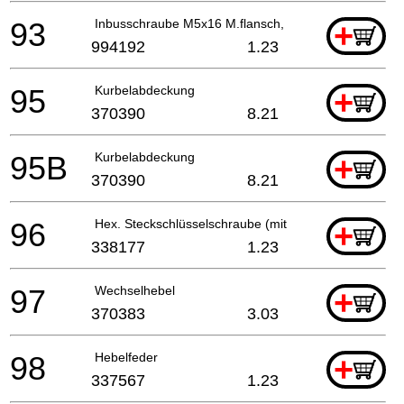
93
Inbusschraube M5x16 M.flansch, Cm9uby, G23ss
+
994192
1.23
95
Kurbelabdeckung
+
370390
8.21
95B
Kurbelabdeckung
+
370390
8.21
96
Hex. Steckschlüsselschraube (mit Flansch) M5x18
+
338177
1.23
97
Wechselhebel
+
370383
3.03
98
Hebelfeder
+
337567
1.23