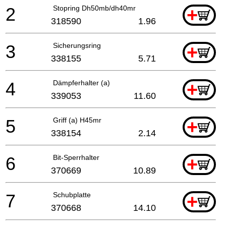
2
Stopring Dh50mb/dh40mr
+
318590
1.96
3
Sicherungsring
+
338155
5.71
4
Dämpferhalter (a)
+
339053
11.60
5
Griff (a) H45mr
+
338154
2.14
6
Bit-Sperrhalter
+
370669
10.89
7
Schubplatte
+
370668
14.10