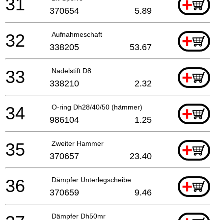
31
+
370654
5.89
32
Aufnahmeschaft
+
338205
53.67
33
Nadelstift D8
+
338210
2.32
34
O-ring Dh28/40/50 (hämmer)
+
986104
1.25
35
Zweiter Hammer
+
370657
23.40
36
Dämpfer Unterlegscheibe
+
370659
9.46
Dämpfer Dh50mr