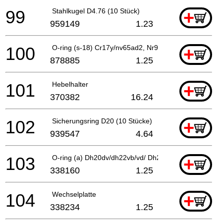
99
Stahlkugel D4.76 (10 Stück)
+
959149
1.23
100
O-ring (s-18) Cr17y/nv65ad2, Nr90aa
+
878885
1.25
101
Hebelhalter
+
370382
16.24
102
Sicherungsring D20 (10 Stücke)
+
939547
4.64
103
O-ring (a) Dh20dv/dh22vb/vd/ Dh24pb-vd/dh20pb
+
338160
1.25
104
Wechselplatte
+
338234
1.25