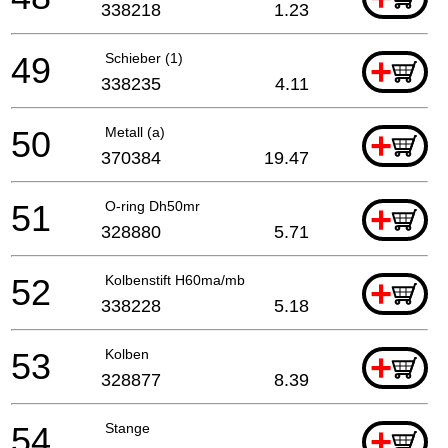
338218
1.23
49
Schieber (1)
+
338235
4.11
50
Metall (a)
+
370384
19.47
51
O-ring Dh50mr
+
328880
5.71
52
Kolbenstift H60ma/mb
+
338228
5.18
53
Kolben
+
328877
8.39
54
Stange
+