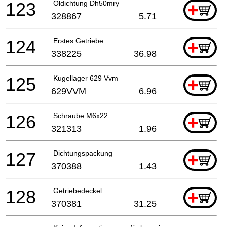
123
Öldichtung Dh50mry
+
328867
5.71
124
Erstes Getriebe
+
338225
36.98
125
Kugellager 629 Vvm
+
629VVM
6.96
126
Schraube M6x22
+
321313
1.96
127
Dichtungspackung
+
370388
1.43
128
Getriebedeckel
+
370381
31.25