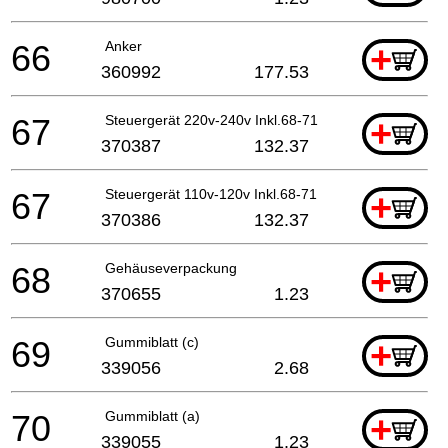
66
Anker
+
360992
177.53
67
Steuergerät 220v-240v Inkl.68-71
+
370387
132.37
67
Steuergerät 110v-120v Inkl.68-71
+
370386
132.37
68
Gehäuseverpackung
+
370655
1.23
69
Gummiblatt (c)
+
339056
2.68
70
Gummiblatt (a)
+
339055
1.23