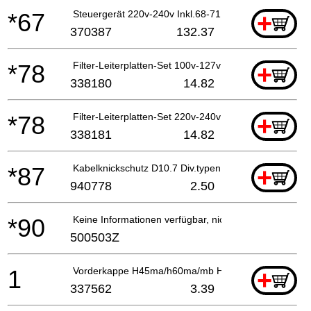
*67
Steuergerät 220v-240v Inkl.68-71
+
370387
132.37
*78
Filter-Leiterplatten-Set 100v-127v
+
338180
14.82
*78
Filter-Leiterplatten-Set 220v-240v
+
338181
14.82
*87
Kabelknickschutz D10.7 Div.typen, Cm9by, H41mb, G
+
940778
2.50
*90
Keine Informationen verfügbar, nicht bestellbar
500503Z
1
Vorderkappe H45ma/h60ma/mb H45mr
+
337562
3.39