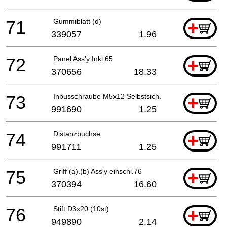
71
Gummiblatt (d)
+
339057
1.96
72
Panel Ass'y Inkl.65
+
370656
18.33
73
Inbusschraube M5x12 Selbstsich. 2.1996 For Cover
+
991690
1.25
74
Distanzbuchse
+
991711
1.25
75
Griff (a).(b) Ass'y einschl.76
+
370394
16.60
76
Stift D3x20 (10st)
+
949890
2.14