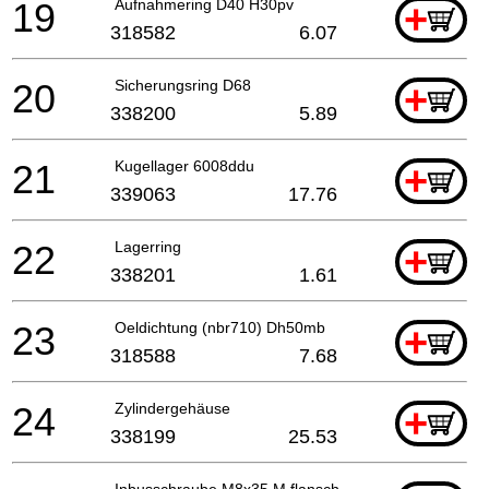
19
Aufnahmering D40 H30pv
+
318582
6.07
20
Sicherungsring D68
+
338200
5.89
21
Kugellager 6008ddu
+
339063
17.76
22
Lagerring
+
338201
1.61
23
Oeldichtung (nbr710) Dh50mb
+
318588
7.68
24
Zylindergehäuse
+
338199
25.53
Inbusschraube M8x35 M.flansch