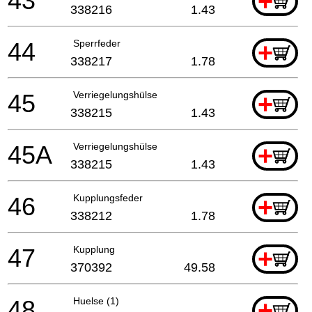
43
+
338216
1.43
44
Sperrfeder
+
338217
1.78
45
Verriegelungshülse
+
338215
1.43
45A
Verriegelungshülse
+
338215
1.43
46
Kupplungsfeder
+
338212
1.78
47
Kupplung
+
370392
49.58
48
Huelse (1)
+