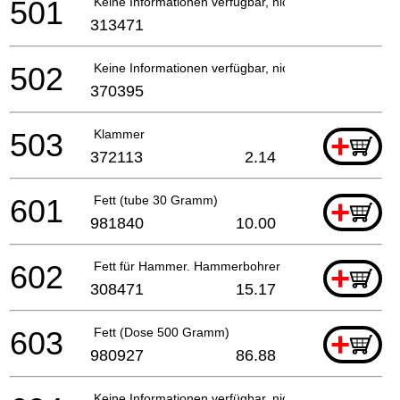
501
Keine Informationen verfügbar, nicht bestellbar
313471
502
Keine Informationen verfügbar, nicht bestellbar
370395
503
Klammer
+
372113
2.14
601
Fett (tube 30 Gramm)
+
981840
10.00
602
Fett für Hammer. Hammerbohrer (70g)
+
308471
15.17
603
Fett (Dose 500 Gramm)
+
980927
86.88
Keine Informationen verfügbar, nicht bestellbar