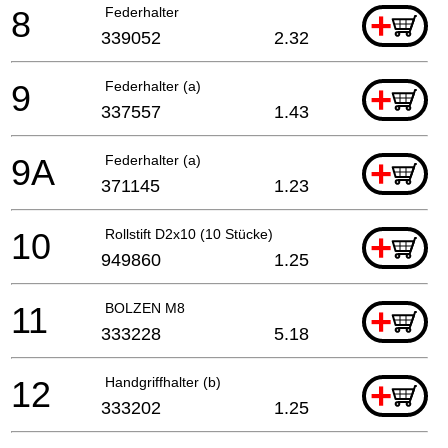
8
Federhalter
+
339052
2.32
9
Federhalter (a)
+
337557
1.43
9A
Federhalter (a)
+
371145
1.23
10
Rollstift D2x10 (10 Stücke)
+
949860
1.25
11
BOLZEN M8
+
333228
5.18
12
Handgriffhalter (b)
+
333202
1.25