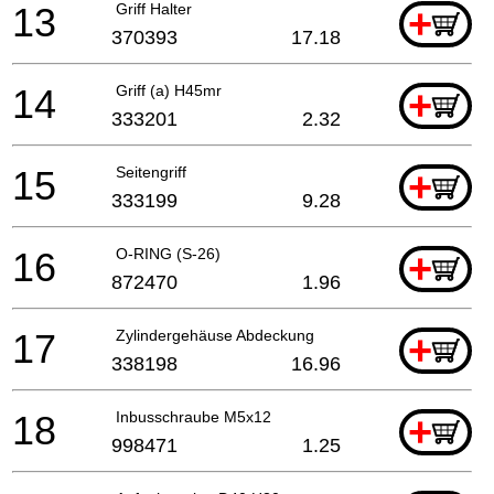
13
Griff Halter
+
370393
17.18
14
Griff (a) H45mr
+
333201
2.32
15
Seitengriff
+
333199
9.28
16
O-RING (S-26)
+
872470
1.96
17
Zylindergehäuse Abdeckung
+
338198
16.96
18
Inbusschraube M5x12
+
998471
1.25