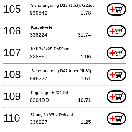
105
Sicherungsring D12 (10st), G23ss
+
939542
1.78
106
Kurbelwelle
+
338224
31.74
107
Keil 3x3x25 Dh50mr
+
328869
1.96
108
Sicherungsring D47 Innen/dh30pc Dh50sa1/sb/wr12
+
948227
1.61
109
Kugellager 6204 Dd
+
6204DD
10.71
110
O-ring (f) W6v3/w6va3
+
338227
1.25