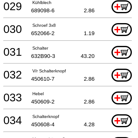
029
Kühlblech
+
689098-6
2.86
030
Schroef 3x8
+
652066-2
1.19
031
Schalter
+
632B90-3
43.20
032
V/r Schalterknopf
+
450610-7
2.86
033
Hebel
+
450609-2
2.86
034
Schalterknopf
+
450608-4
4.28