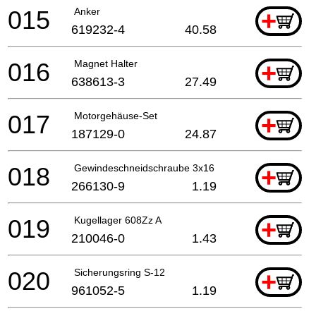
015
Anker
+
619232-4
40.58
016
Magnet Halter
+
638613-3
27.49
017
Motorgehäuse-Set
+
187129-0
24.87
018
Gewindeschneidschraube 3x16
+
266130-9
1.19
019
Kugellager 608Zz A
+
210046-0
1.43
020
Sicherungsring S-12
+
961052-5
1.19