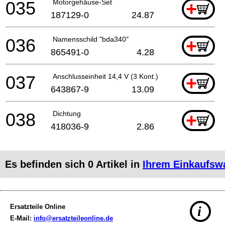
035
Motorgehäuse-Set
+
187129-0
24.87
036
Namensschild "bda340"
+
865491-0
4.28
037
Anschlusseinheit 14,4 V (3 Kont.)
+
643867-9
13.09
038
Dichtung
+
418036-9
2.86
Es befinden sich
0
Artikel in
Ihrem Einkaufsw
Ersatzteile Online
i
E-Mail:
info@ersatzteileonline.de