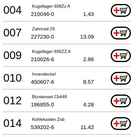
004
Kugellager 608Zz A
+
210046-0
1.43
007
Zahnrad 29
+
227230-0
13.09
009
Kugellager 696ZZ A
+
210026-6
2.86
010
Innendeckel
+
450607-6
8.57
012
Bürstenset Cb448
+
196855-0
4.28
014
Kohlekasten Zsb
+
539202-6
11.42