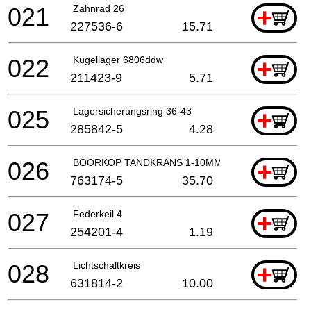
021
Zahnrad 26
+
227536-6
15.71
022
Kugellager 6806ddw
+
211423-9
5.71
025
Lagersicherungsring 36-43
+
285842-5
4.28
026
BOORKOP TANDKRANS 1-10MM
+
763174-5
35.70
027
Federkeil 4
+
254201-4
1.19
028
Lichtschaltkreis
+
631814-2
10.00