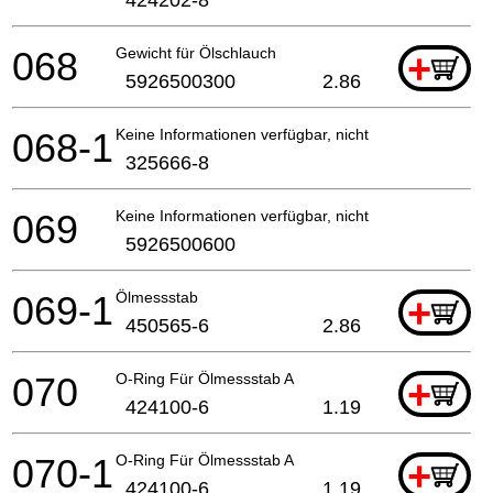
424202-8
068
Gewicht für Ölschlauch
+
5926500300
2.86
068-1
Keine Informationen verfügbar, nicht bestellbar
325666-8
069
Keine Informationen verfügbar, nicht bestellbar
5926500600
069-1
Ölmessstab
+
450565-6
2.86
070
O-Ring Für Ölmessstab A
+
424100-6
1.19
070-1
O-Ring Für Ölmessstab A
+
424100-6
1.19