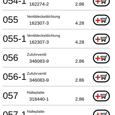
054-1
+
162274-2
2.86
055
Ventildeckeldichtung
+
162307-3
4.28
055-1
Ventildeckeldichtung
+
162307-3
4.28
056
Zufuhrventil
+
346083-9
2.86
056-1
Zufuhrventil
+
346083-9
2.86
057
Halteplatte
+
318440-1
2.86
057-1
Halteplatte