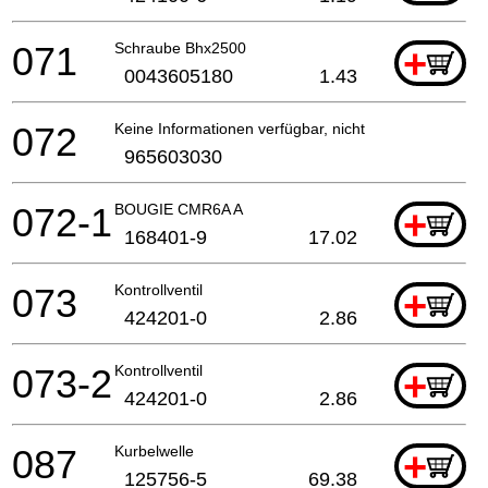
071
Schraube Bhx2500
+
0043605180
1.43
072
Keine Informationen verfügbar, nicht bestellbar
965603030
072-1
BOUGIE CMR6A A
+
168401-9
17.02
073
Kontrollventil
+
424201-0
2.86
073-2
Kontrollventil
+
424201-0
2.86
087
Kurbelwelle
+
125756-5
69.38