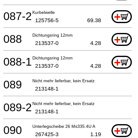
087-2
Kurbelwelle
+
125756-5
69.38
088
Dichtungsring 12mm
+
213537-0
4.28
088-1
Dichtungsring 12mm
+
213537-0
4.28
089
Nicht mehr lieferbar, kein Ersatz
213148-1
089-2
Nicht mehr lieferbar, kein Ersatz
213148-1
090
Unterlegscheibe 26 Ms335.4U A
+
267425-3
1.19