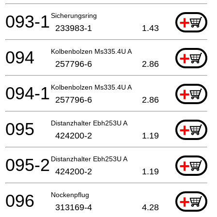
093-1
Sicherungsring
+
233983-1
1.43
094
Kolbenbolzen Ms335.4U A
+
257796-6
2.86
094-1
Kolbenbolzen Ms335.4U A
+
257796-6
2.86
095
Distanzhalter Ebh253U A
+
424200-2
1.19
095-2
Distanzhalter Ebh253U A
+
424200-2
1.19
096
Nockenpflug
+
313169-4
4.28