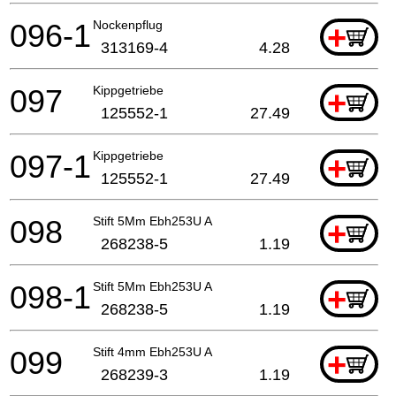
096-1
Nockenpflug
+
313169-4
4.28
097
Kippgetriebe
+
125552-1
27.49
097-1
Kippgetriebe
+
125552-1
27.49
098
Stift 5Mm Ebh253U A
+
268238-5
1.19
098-1
Stift 5Mm Ebh253U A
+
268238-5
1.19
099
Stift 4mm Ebh253U A
+
268239-3
1.19