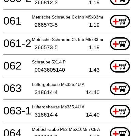
266812-3
1.19
061
Metrische Schraube Ck Inb M5x33mm
+
266573-5
1.19
061-2
Metrische Schraube Ck Inb M5x33mm
+
266573-5
1.19
062
Schraube 5X14 P
+
0043605140
1.43
063
Lüftergehäuse Ms335.4U A
+
318614-4
14.40
063-1
Lüftergehäuse Ms335.4U A
+
318614-4
14.40
064
Met.Schraube Ph2 M5X16Mm Ck A
+