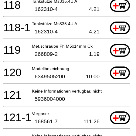
118
Tankstütze Ms335.4U A
+
162310-4
4.21
118-1
Tankstütze Ms335.4U A
+
162310-4
4.21
119
Met.schraube Ph M5x14mm Ck
+
266809-2
1.19
120
Modellbezeichnung
+
6349505200
10.00
121
Keine Informationen verfügbar, nicht bestellbar
5936004000
121-1
Vergaser
+
168561-7
111.26