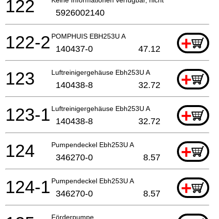
122
Keine Informationen verfügbar, nicht bestellbar
5926002140
122-2
POMPHUIS EBH253U A
+
140437-0
47.12
123
Luftreinigergehäuse Ebh253U A
+
140438-8
32.72
123-1
Luftreinigergehäuse Ebh253U A
+
140438-8
32.72
124
Pumpendeckel Ebh253U A
+
346270-0
8.57
124-1
Pumpendeckel Ebh253U A
+
346270-0
8.57
Förderpumpe