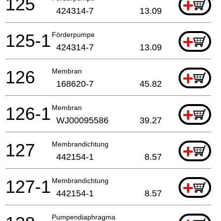
125
+
424314-7
13.09
125-1
Förderpumpe
+
424314-7
13.09
126
Membran
+
168620-7
45.82
126-1
Membran
+
WJ00095586
39.27
127
Membrandichtung
+
442154-1
8.57
127-1
Membrandichtung
+
442154-1
8.57
Pumpendiaphragma