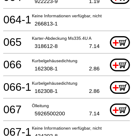
922223-9
1.19
064-1
Keine Informationen verfügbar, nicht bestellbar
266813-1
065
Karter-Abdeckung Ms335.4U A
+
318612-8
7.14
066
Kurbelgehäusedichtung
+
162308-1
2.86
066-1
Kurbelgehäusedichtung
+
162308-1
2.86
067
Ölleitung
+
5926500200
7.14
067-1
Keine Informationen verfügbar, nicht bestellbar