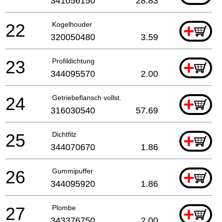
341056150
28.83
22
Kogelhouder
+
320050480
3.59
23
Profildichtung
+
344095570
2.00
24
Getriebeflansch vollst.
+
316030540
57.69
25
Dichtfilz
+
344070670
1.86
26
Gummipuffer
+
344095920
1.86
27
Plombe
+
343376750
2.00