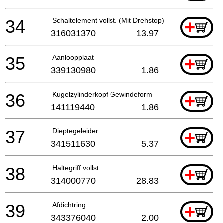
34
Schaltelement vollst. (Mit Drehstop)
+
316031370
13.97
35
Aanloopplaat
+
339130980
1.86
36
Kugelzylinderkopf Gewindeform
+
141119440
1.86
37
Dieptegeleider
+
341511630
5.37
38
Haltegriff vollst.
+
314000770
28.83
39
Afdichtring
+
343376040
2.00