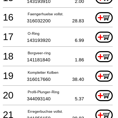
143193910
2.00
16
Faengerhuelse vollst.
+
316032200
28.83
17
O-Ring
+
143193920
6.99
18
Borgveer-ring
+
141181840
1.86
19
Kompletter Kolben
+
316017660
38.40
20
Profil-Plunger-Ring
+
344093140
5.37
21
Erregerbuchse vollst.
+