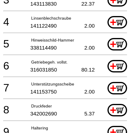
+
143113830
22.37
4
Linsenblechschraube
+
141122490
2.00
5
Hinweisschild-Hammer
+
338114490
2.00
6
Getriebegeh. vollst.
+
316031850
80.12
7
Unterstützungsscheibe
+
141153750
2.00
8
Druckfeder
+
342002690
5.37
9
Haltering
+