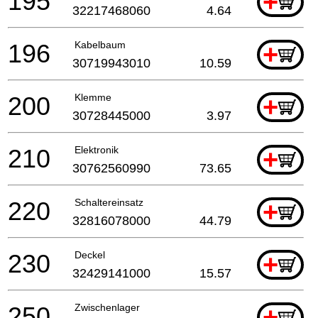
195
+
32217468060
4.64
196
Kabelbaum
+
30719943010
10.59
200
Klemme
+
30728445000
3.97
210
Elektronik
+
30762560990
73.65
220
Schaltereinsatz
+
32816078000
44.79
230
Deckel
+
32429141000
15.57
250
Zwischenlager
+