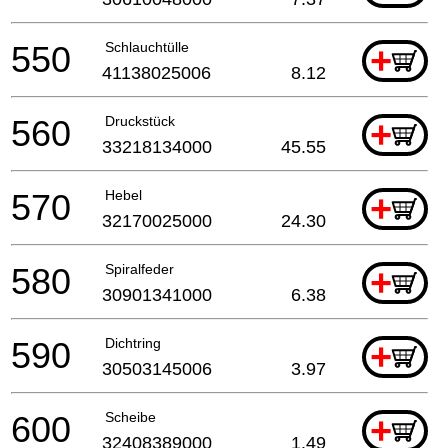
550
Schlauchtülle
+
41138025006
8.12
560
Druckstück
+
33218134000
45.55
570
Hebel
+
32170025000
24.30
580
Spiralfeder
+
30901341000
6.38
590
Dichtring
+
30503145006
3.97
600
Scheibe
+
32408389000
1.49