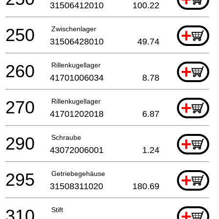
31506412010
100.22
250
Zwischenlager
+
31506428010
49.74
260
Rillenkugellager
+
41701006034
8.78
270
Rillenkugellager
+
41701202018
6.87
290
Schraube
+
43072006001
1.24
295
Getriebegehäuse
+
31508311020
180.69
310
Stift
+