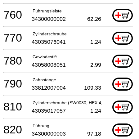
760
Führungsleiste
+
34300000002
62.26
770
Zylinderschraube
+
43035076041
1.24
780
Gewindestift
+
43058008051
2.99
790
Zahnstange
+
33812007004
109.33
810
Zylinderschraube (SW0030, HEX 4, M 5, L 20 MM)
+
43035017057
1.24
820
Führung
+
34300000003
97.18