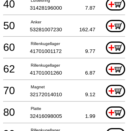
40
Luftleitring
+
31428196000
7.87
50
Anker
+
53281007230
162.47
60
Rillenkugellager
+
41701001172
9.77
62
Rillenkugellager
+
41701001260
6.87
70
Magnet
+
32172014010
9.12
80
Platte
+
32416098005
1.99
Rillenkugellager