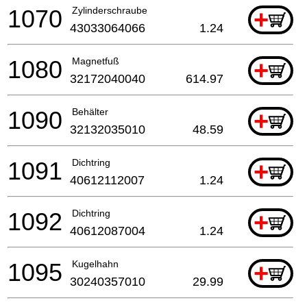
1070
Zylinderschraube
+
43033064066
1.24
1080
Magnetfuß
+
32172040040
614.97
1090
Behälter
+
32132035010
48.59
1091
Dichtring
+
40612112007
1.24
1092
Dichtring
+
40612087004
1.24
1095
Kugelhahn
+
30240357010
29.99