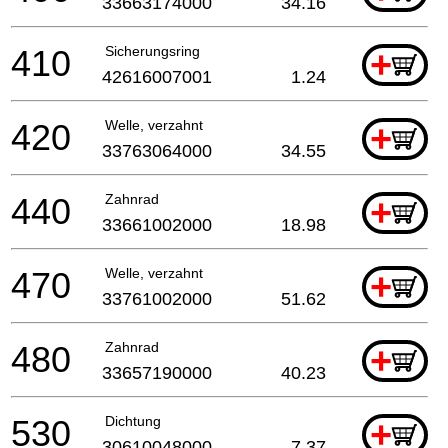
33663174000
34.16
410
Sicherungsring
+
42616007001
1.24
420
Welle, verzahnt
+
33763064000
34.55
440
Zahnrad
+
33661002000
18.98
470
Welle, verzahnt
+
33761002000
51.62
480
Zahnrad
+
33657190000
40.23
530
Dichtung
+
30610048000
7.37