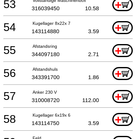
53
Vollständige Maschinenbox
+
316039450
10.58
54
Kugellager 8x22x 7
+
143114880
3.59
55
Afstandsring
+
344097180
2.71
56
Afstandshuls
+
343391700
1.86
57
Anker 230 V
+
310008720
112.00
58
Kugellager 6x19x 6
+
143114750
3.59
Feld