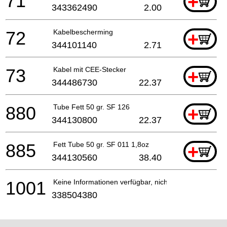
71
+
343362490
2.00
72
Kabelbescherming
+
344101140
2.71
73
Kabel mit CEE-Stecker
+
344486730
22.37
880
Tube Fett 50 gr. SF 126
+
344130800
22.37
885
Fett Tube 50 gr. SF 011 1,8oz
+
344130560
38.40
1001
Keine Informationen verfügbar, nicht bestellbar
338504380