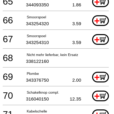
65
+
344093350
1.86
66
Smoorspoel
+
343254320
3.59
67
Smoorspoel
+
343254310
3.59
68
Nicht mehr lieferbar, kein Ersatz
338122160
69
Plombe
+
343376750
2.00
70
Schakelknop compl.
+
316040150
12.35
Kabelschelle