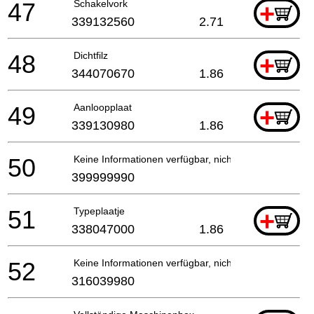
47
Schakelvork
+
339132560
2.71
48
Dichtfilz
+
344070670
1.86
49
Aanloopplaat
+
339130980
1.86
50
Keine Informationen verfügbar, nicht bestellbar
399999990
51
Typeplaatje
+
338047000
1.86
52
Keine Informationen verfügbar, nicht bestellbar
316039980