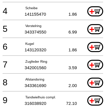
4
Scheibe
+
141155470
1.86
5
Verstelring
+
343374550
6.99
6
Kugel
+
143120320
1.86
7
Zugfeder Ring
+
342001560
3.59
8
Afstandsring
+
343361690
2.00
9
Tandwielhuis compl.
+
316038920
72.10