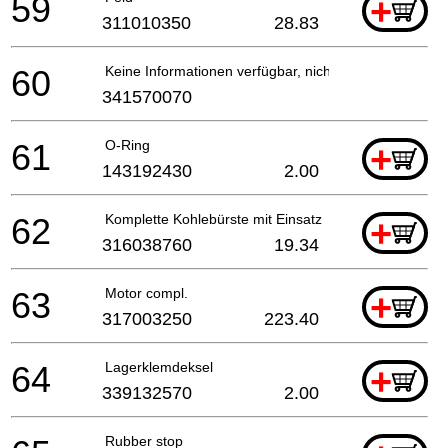
59
+
311010350
28.83
60
Keine Informationen verfügbar, nicht bestellbar
341570070
61
O-Ring
+
143192430
2.00
62
Komplette Kohlebürste mit Einsatz
+
316038760
19.34
63
Motor compl.
+
317003250
223.40
64
Lagerklemdeksel
+
339132570
2.00
Rubber stop