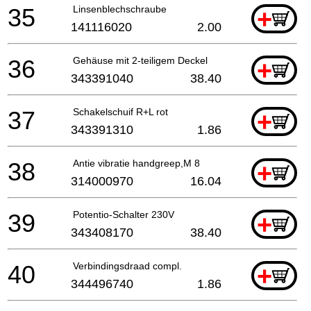
35
Linsenblechschraube
+
141116020
2.00
36
Gehäuse mit 2-teiligem Deckel
+
343391040
38.40
37
Schakelschuif R+L rot
+
343391310
1.86
38
Antie vibratie handgreep,M 8
+
314000970
16.04
39
Potentio-Schalter 230V
+
343408170
38.40
40
Verbindingsdraad compl.
+
344496740
1.86