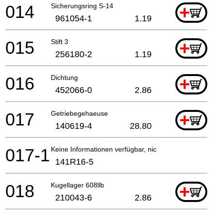
014
Sicherungsring S-14
+
961054-1
1.19
015
Stift 3
+
256180-2
1.19
016
Dichtung
+
452066-0
2.86
017
Getriebegehaeuse
+
140619-4
28.80
017-1
Keine Informationen verfügbar, nicht bestellbar
141R16-5
018
Kugellager 608llb
+
210043-6
2.86