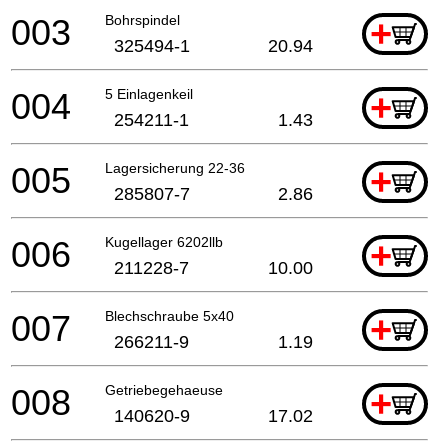
003
Bohrspindel
+
325494-1
20.94
004
5 Einlagenkeil
+
254211-1
1.43
005
Lagersicherung 22-36
+
285807-7
2.86
006
Kugellager 6202llb
+
211228-7
10.00
007
Blechschraube 5x40
+
266211-9
1.19
008
Getriebegehaeuse
+
140620-9
17.02