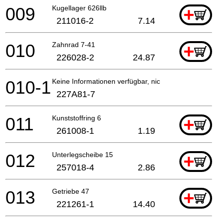
009
Kugellager 626llb
+
211016-2
7.14
010
Zahnrad 7-41
+
226028-2
24.87
010-1
Keine Informationen verfügbar, nicht bestellbar
227A81-7
011
Kunststoffring 6
+
261008-1
1.19
012
Unterlegscheibe 15
+
257018-4
2.86
013
Getriebe 47
+
221261-1
14.40