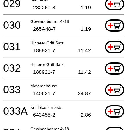
029
+
232260-8
1.19
030
Gewindebohrer 4x18
+
265A48-7
1.19
031
Hinterer Griff Satz
+
188921-7
11.42
032
Hinterer Griff Satz
+
188921-7
11.42
033
Motorgehäuse
+
140621-7
24.87
033A
Kohlekasten Zsb
+
643455-2
2.86
Gewindebohrer 4x18