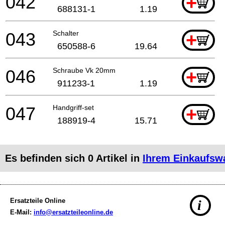
042
+
688131-1
1.19
043
Schalter
+
650588-6
19.64
046
Schraube Vk 20mm
+
911233-1
1.19
047
Handgriff-set
+
188919-4
15.71
Es befinden sich
0
Artikel in
Ihrem Einkaufsw
Ersatzteile Online
i
E-Mail:
info@ersatzteileonline.de