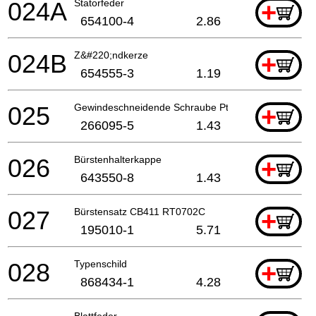
024A
Statorfeder
+
654100-4
2.86
024B
Z&#220;ndkerze
+
654555-3
1.19
025
Gewindeschneidende Schraube Pt 5x55 Hr5001C A
+
266095-5
1.43
026
Bürstenhalterkappe
+
643550-8
1.43
027
Bürstensatz CB411 RT0702C
+
195010-1
5.71
028
Typenschild
+
868434-1
4.28
Blattfeder