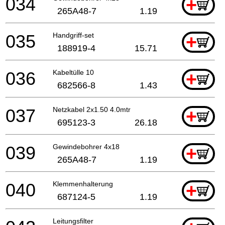
034
+
265A48-7
1.19
035
Handgriff-set
+
188919-4
15.71
036
Kabeltülle 10
+
682566-8
1.43
037
Netzkabel 2x1.50 4.0mtr
+
695123-3
26.18
039
Gewindebohrer 4x18
+
265A48-7
1.19
040
Klemmenhalterung
+
687124-5
1.19
Leitungsfilter