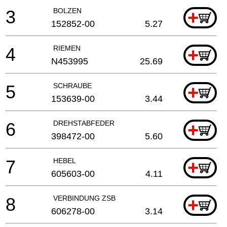
3
BOLZEN
+
152852-00
5.27
4
RIEMEN
+
N453995
25.69
5
SCHRAUBE
+
153639-00
3.44
6
DREHSTABFEDER
+
398472-00
5.60
7
HEBEL
+
605603-00
4.11
8
VERBINDUNG ZSB
+
606278-00
3.14