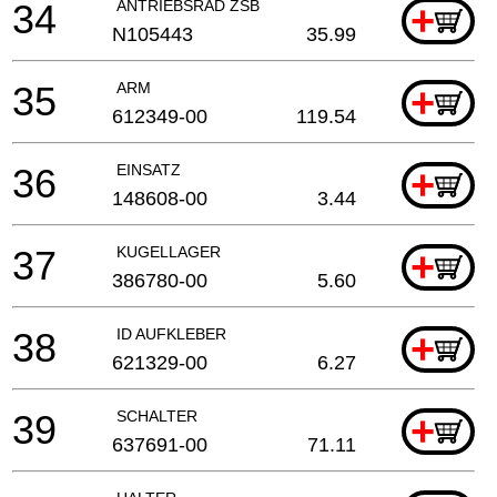
34
ANTRIEBSRAD ZSB
+
N105443
35.99
35
ARM
+
612349-00
119.54
36
EINSATZ
+
148608-00
3.44
37
KUGELLAGER
+
386780-00
5.60
38
ID AUFKLEBER
+
621329-00
6.27
39
SCHALTER
+
637691-00
71.11