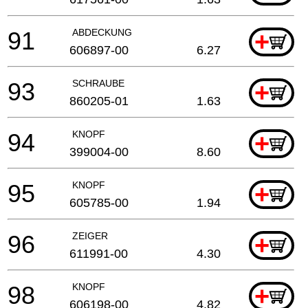
91
ABDECKUNG
+
606897-00
6.27
93
SCHRAUBE
+
860205-01
1.63
94
KNOPF
+
399004-00
8.60
95
KNOPF
+
605785-00
1.94
96
ZEIGER
+
611991-00
4.30
98
KNOPF
+
606198-00
4.82