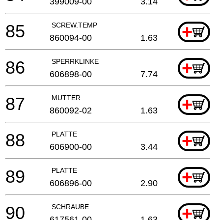
399009-00
3.14
85
SCREW.TEMP
+
860094-00
1.63
86
SPERRKLINKE
+
606898-00
7.74
87
MUTTER
+
860092-02
1.63
88
PLATTE
+
606900-00
3.44
89
PLATTE
+
606896-00
2.90
90
SCHRAUBE
+
617561-00
1.63