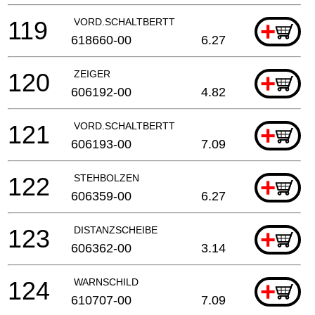
119
VORD.SCHALTBERTT
+
618660-00
6.27
120
ZEIGER
+
606192-00
4.82
121
VORD.SCHALTBERTT
+
606193-00
7.09
122
STEHBOLZEN
+
606359-00
6.27
123
DISTANZSCHEIBE
+
606362-00
3.14
124
WARNSCHILD
+
610707-00
7.09