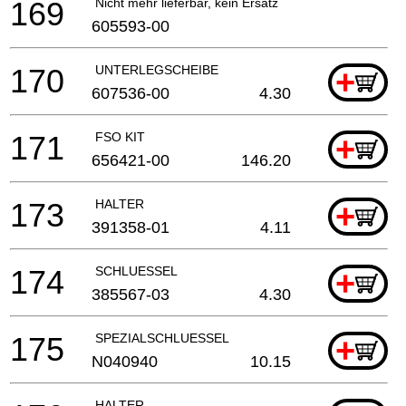
169
Nicht mehr lieferbar, kein Ersatz
605593-00
170
UNTERLEGSCHEIBE
+
607536-00
4.30
171
FSO KIT
+
656421-00
146.20
173
HALTER
+
391358-01
4.11
174
SCHLUESSEL
+
385567-03
4.30
175
SPEZIALSCHLUESSEL
+
N040940
10.15
HALTER