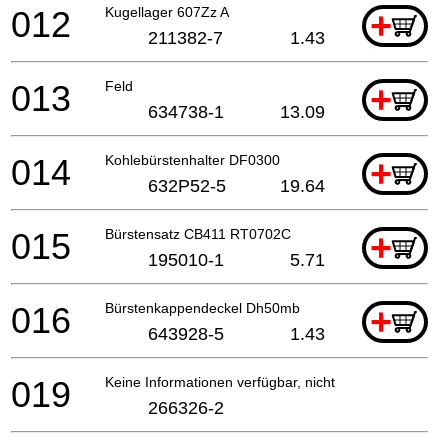
012
Kugellager 607Zz A
+
211382-7
1.43
013
Feld
+
634738-1
13.09
014
Kohlebürstenhalter DF0300
+
632P52-5
19.64
015
Bürstensatz CB411 RT0702C
+
195010-1
5.71
016
Bürstenkappendeckel Dh50mb
+
643928-5
1.43
019
Keine Informationen verfügbar, nicht bestellbar
266326-2