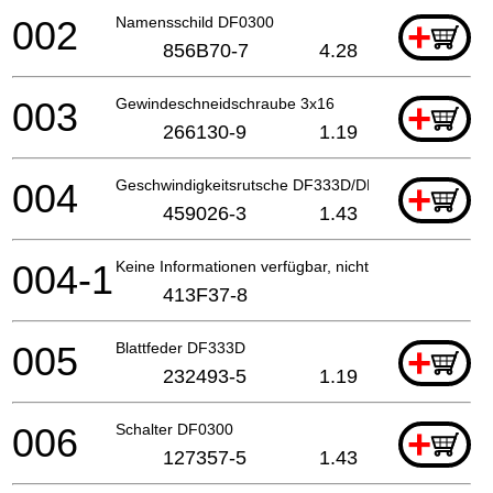
002
Namensschild DF0300
+
856B70-7
4.28
003
Gewindeschneidschraube 3x16
+
266130-9
1.19
004
Geschwindigkeitsrutsche DF333D/DF033D
+
459026-3
1.43
004-1
Keine Informationen verfügbar, nicht bestellbar
413F37-8
005
Blattfeder DF333D
+
232493-5
1.19
006
Schalter DF0300
+
127357-5
1.43