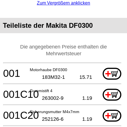
Zum Vergrößern anklicken
Teileliste der Makita DF0300
Die angegebenen Preise enthalten die
Mehrwertsteuer
001
Motorhaube DF0300
+
183M32-1
15.71
001C10
Gummistift 4
+
263002-9
1.19
001C20
Sicherungsmutter M4x7mm
+
252126-6
1.19