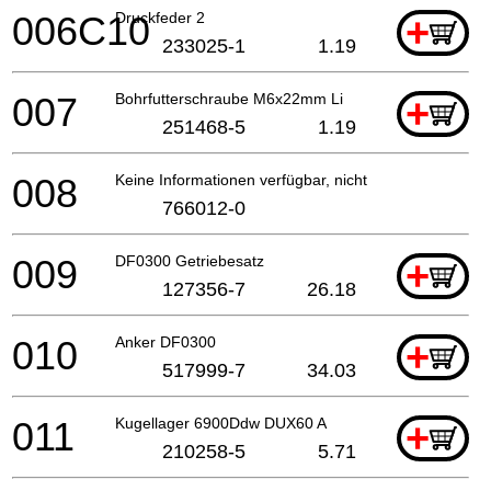
006C10
Druckfeder 2
+
233025-1
1.19
007
Bohrfutterschraube M6x22mm Li
+
251468-5
1.19
008
Keine Informationen verfügbar, nicht bestellbar
766012-0
009
DF0300 Getriebesatz
+
127356-7
26.18
010
Anker DF0300
+
517999-7
34.03
011
Kugellager 6900Ddw DUX60 A
+
210258-5
5.71