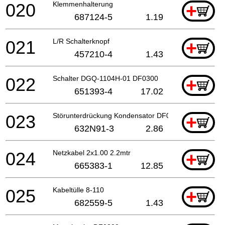
020
Klemmenhalterung
+
687124-5
1.19
021
L/R Schalterknopf
+
457210-4
1.43
022
Schalter DGQ-1104H-01 DF0300
+
651393-4
17.02
023
Störunterdrückung Kondensator DF0300
+
632N91-3
2.86
024
Netzkabel 2x1.00 2.2mtr
+
665383-1
12.85
025
Kabeltülle 8-110
+
682559-5
1.43