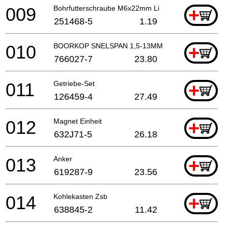
009
Bohrfutterschraube M6x22mm Li
+
251468-5
1.19
010
BOORKOP SNELSPAN 1,5-13MM
+
766027-7
23.80
011
Getriebe-Set
+
126459-4
27.49
012
Magnet Einheit
+
632J71-5
26.18
013
Anker
+
619287-9
23.56
014
Kohlekasten Zsb
+
638845-2
11.42