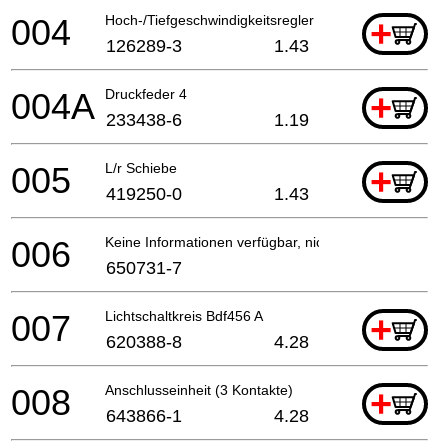
004
Hoch-/Tiefgeschwindigkeitsregler
+
126289-3
1.43
004A
Druckfeder 4
+
233438-6
1.19
005
L/r Schiebe
+
419250-0
1.43
006
Keine Informationen verfügbar, nicht bestellbar
650731-7
007
Lichtschaltkreis Bdf456 A
+
620388-8
4.28
008
Anschlusseinheit (3 Kontakte)
+
643866-1
4.28