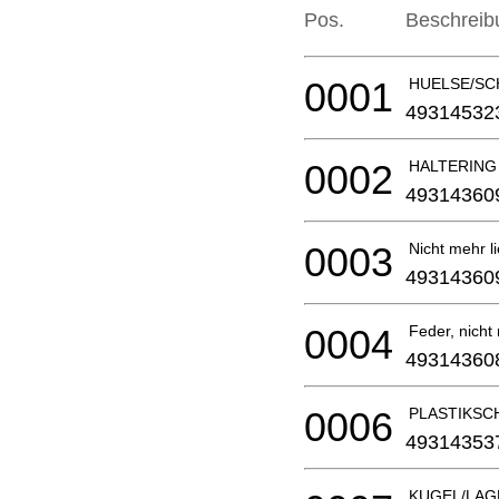
Pos.
Beschreib
0001
HUELSE/SC
49314532
0002
HALTERING
49314360
0003
Nicht mehr li
49314360
0004
Feder, nicht 
49314360
0006
PLASTIKSCH
49314353
KUGEL/LA