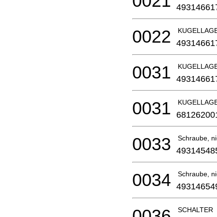
0021
49314661
0022
KUGELLAG
49314661
0031
KUGELLAG
49314661
0031
KUGELLAG
68126200
0033
Schraube, nic
49314548
0034
Schraube, nic
49314654
0036
SCHALTER