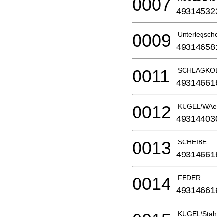
0007
49314532
0009
Unterlegschei
49314658
0011
SCHLAGKO
49314661
0012
KUGEL/WA
49314403
0013
SCHEIBE
49314661
0014
FEDER
49314661
KUGEL/Stahl