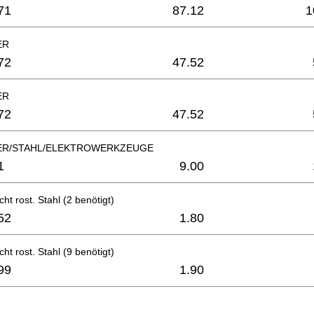
71
87.12
1
ER
72
47.52
ER
72
47.52
ER/STAHL/ELEKTROWERKZEUGE
1
9.00
ht rost. Stahl (2 benötigt)
52
1.80
ht rost. Stahl (9 benötigt)
99
1.90