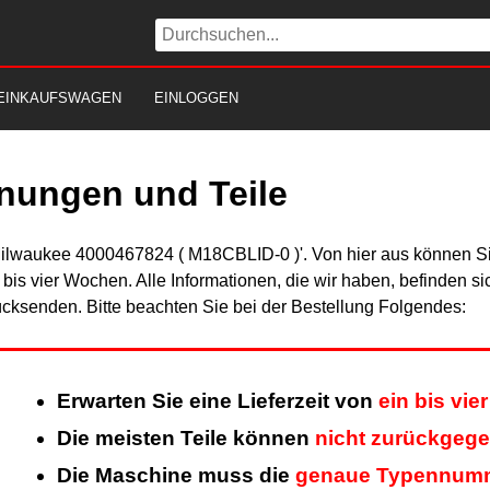
EINKAUFSWAGEN
EINLOGGEN
nungen und Teile
Milwaukee 4000467824 ( M18CBLID-0 )'. Von hier aus können Sie
n bis vier Wochen. Alle Informationen, die wir haben, befinden s
cksenden. Bitte beachten Sie bei der Bestellung Folgendes:
Erwarten Sie eine Lieferzeit von
ein bis vi
Die meisten Teile können
nicht zurückgeg
Die Maschine muss die
genaue Typennum