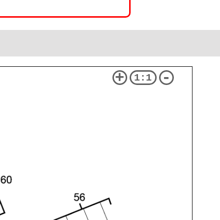
+
-
1:1