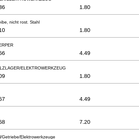
36
1.80
be, nicht rost. Stahl
10
1.80
ERPER
66
4.49
eLZLAGER/ELEKTROWERKZEUG
09
1.80
67
4.49
68
7.20
/Getriebe/Elektrowerkzeuge