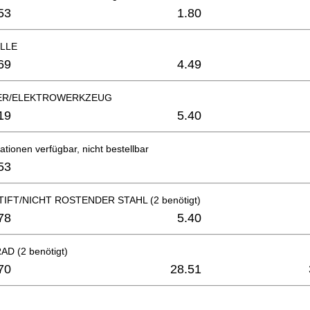
53
1.80
LLE
69
4.49
ER/ELEKTROWERKZEUG
19
5.40
ationen verfügbar, nicht bestellbar
53
IFT/NICHT ROSTENDER STAHL (2 benötigt)
78
5.40
D (2 benötigt)
70
28.51