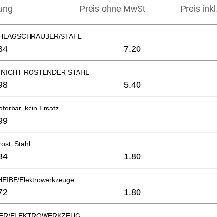
ung
Preis ohne MwSt
Preis ink
HLAGSCHRAUBER/STAHL
34
7.20
 NICHT ROSTENDER STAHL
98
5.40
eferbar, kein Ersatz
99
rost. Stahl
84
1.80
EIBE/Elektrowerkzeuge
72
1.80
GER/ELEKTROWERKZEUG