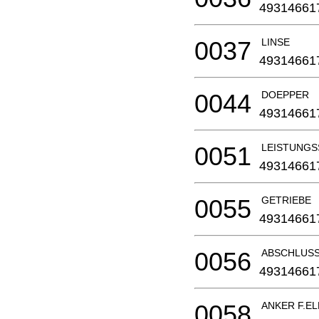
49314661
0037
LINSE
49314661
0044
DOEPPER
49314661
0051
LEISTUNGS
49314661
0055
GETRIEBE
49314661
0056
ABSCHLUS
49314661
0058
ANKER F.E