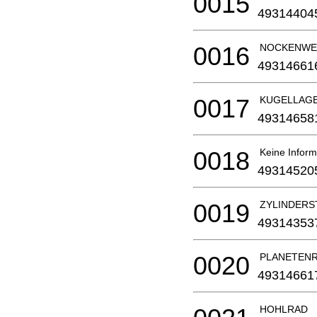
0015
49314404
0016
NOCKENWE
49314661
0017
KUGELLAG
49314658
0018
Keine Inform
49314520
0019
ZYLINDERST
49314353
0020
PLANETENRA
49314661
HOHLRAD