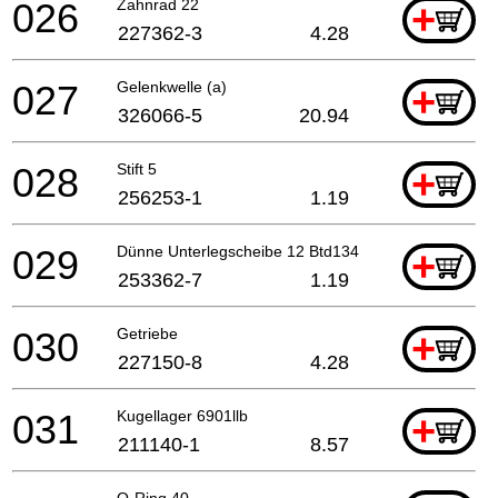
026
Zahnrad 22
+
227362-3
4.28
027
Gelenkwelle (a)
+
326066-5
20.94
028
Stift 5
+
256253-1
1.19
029
Dünne Unterlegscheibe 12 Btd134
+
253362-7
1.19
030
Getriebe
+
227150-8
4.28
031
Kugellager 6901llb
+
211140-1
8.57
O-Ring 40