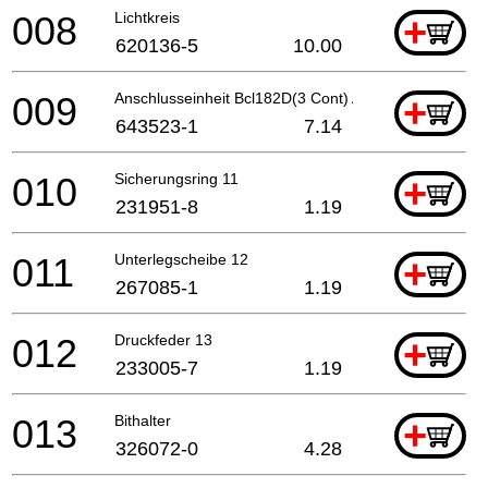
008
Lichtkreis
+
620136-5
10.00
009
Anschlusseinheit Bcl182D(3 Cont) A
+
643523-1
7.14
010
Sicherungsring 11
+
231951-8
1.19
011
Unterlegscheibe 12
+
267085-1
1.19
012
Druckfeder 13
+
233005-7
1.19
013
Bithalter
+
326072-0
4.28