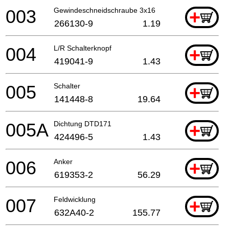
003
Gewindeschneidschraube 3x16
+
266130-9
1.19
004
L/R Schalterknopf
+
419041-9
1.43
005
Schalter
+
141448-8
19.64
005A
Dichtung DTD171
+
424496-5
1.43
006
Anker
+
619353-2
56.29
007
Feldwicklung
+
632A40-2
155.77