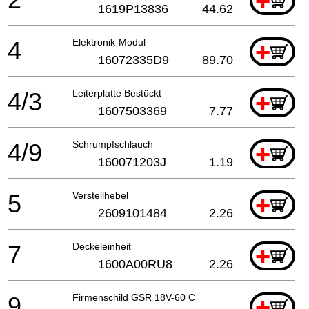
+
1619P13836
44.62
4
Elektronik-Modul
+
16072335D9
89.70
4/3
Leiterplatte Bestückt
+
1607503369
7.77
4/9
Schrumpfschlauch
+
160071203J
1.19
5
Verstellhebel
+
2609101484
2.26
7
Deckeleinheit
+
1600A00RU8
2.26
9
Firmenschild GSR 18V-60 C
+