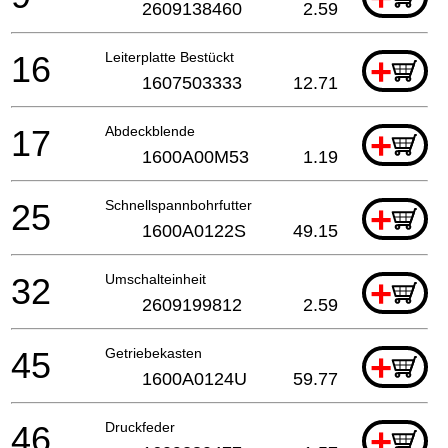
2609138460
2.59
16
Leiterplatte Bestückt
+
1607503333
12.71
17
Abdeckblende
+
1600A00M53
1.19
25
Schnellspannbohrfutter
+
1600A0122S
49.15
32
Umschalteinheit
+
2609199812
2.59
45
Getriebekasten
+
1600A0124U
59.77
46
Druckfeder
+