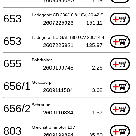
160343508G
1.19
653
Ladegerät GB 230/10,8-18V, 30 42 S
+
2607225923
151.11
653
Ladegerät EU GAL 1880 CV 230/14,4-18V
+
2607225921
135.97
655
Bohrhalter
+
2609199748
2.26
656/1
Geräteclip
+
2609111584
3.62
656/2
Schraube
+
2609110834
1.57
803
Gleichstrommotor 18V
+
2609199894
35.80