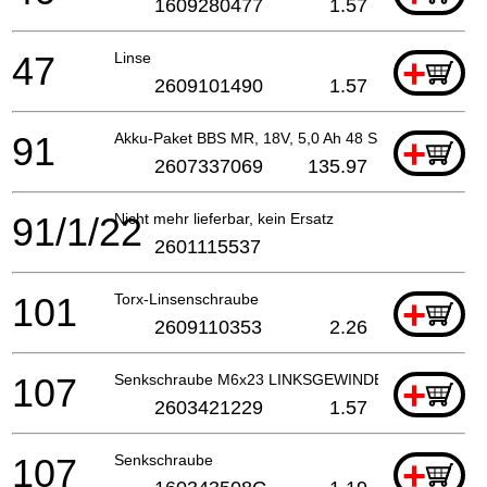
1609280477
1.57
47
Linse
+
2609101490
1.57
91
Akku-Paket BBS MR, 18V, 5,0 Ah 48 S
+
2607337069
135.97
91/1/22
Nicht mehr lieferbar, kein Ersatz
2601115537
101
Torx-Linsenschraube
+
2609110353
2.26
107
Senkschraube M6x23 LINKSGEWINDE
+
2603421229
1.57
107
Senkschraube
+