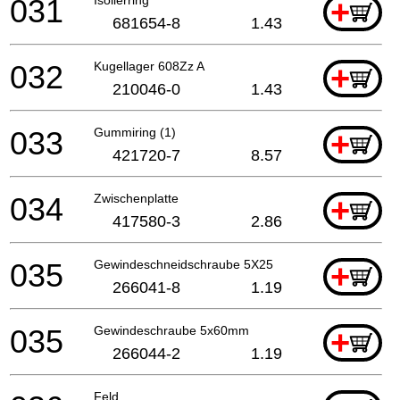
031
+
681654-8
1.43
032
Kugellager 608Zz A
+
210046-0
1.43
033
Gummiring (1)
+
421720-7
8.57
034
Zwischenplatte
+
417580-3
2.86
035
Gewindeschneidschraube 5X25
+
266041-8
1.19
035
Gewindeschraube 5x60mm
+
266044-2
1.19
Feld