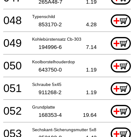
265A48-7
1.19
048
Typenschild
+
853170-2
4.28
049
Kohlebürstensatz Cb-303
+
194996-6
7.14
050
Koolborstelhouderdop
+
643750-0
1.19
051
Schraube 5x45
+
911268-2
1.19
052
Grundplatte
+
168353-4
19.64
053
Sechskant-Sicherungsmutter 5x8
+