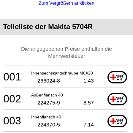
Zum Vergrößern anklicken
Teileliste der Makita 5704R
Die angegebenen Preise enthalten die
Mehrwertsteuer
001
Innensechskantschraube M6X20
+
266024-8
1.43
002
Außenflansch 40
+
224275-9
8.57
003
Innenflansch 40
+
224370-5
7.14