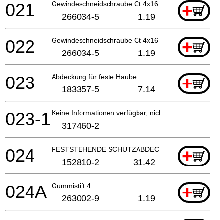
021
Gewindeschneidschraube Ct 4x16
+
266034-5
1.19
022
Gewindeschneidschraube Ct 4x16
+
266034-5
1.19
023
Abdeckung für feste Haube
+
183357-5
7.14
023-1
Keine Informationen verfügbar, nicht bestellbar
317460-2
024
FESTSTEHENDE SCHUTZABDECKUNG
+
152810-2
31.42
024A
Gummistift 4
+
263002-9
1.19