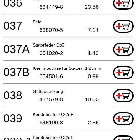
036
+
634449-8
23.56
037
Feld
+
638070-5
7.14
037A
Statorfeder Cb5
+
654020-2
1.43
037B
Klemmbuchse für Statorv. 1,25mm
+
654501-6
0.99
038
Griffabdeckung
+
417579-8
10.00
039
Kondensator 0,22uF
+
645190-8
2.86
Kondensator 0,22uF