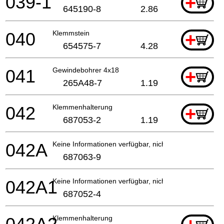
039-1
+
645190-8
2.86
040
Klemmstein
+
654575-7
4.28
041
Gewindebohrer 4x18
+
265A48-7
1.19
042
Klemmenhalterung
+
687053-2
1.19
042A
Keine Informationen verfügbar, nicht bestellbar
687063-9
042A1
Keine Informationen verfügbar, nicht bestellbar
687052-4
Klemmenhalterung