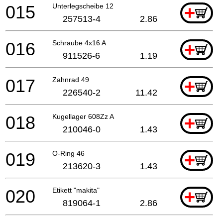
015
Unterlegscheibe 12
+
257513-4
2.86
016
Schraube 4x16 A
+
911526-6
1.19
017
Zahnrad 49
+
226540-2
11.42
018
Kugellager 608Zz A
+
210046-0
1.43
019
O-Ring 46
+
213620-3
1.43
020
Etikett "makita"
+
819064-1
2.86