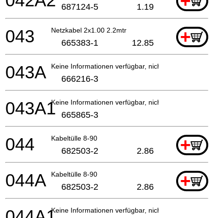
042A2
+
687124-5
1.19
043
Netzkabel 2x1.00 2.2mtr
+
665383-1
12.85
043A
Keine Informationen verfügbar, nicht bestellbar
666216-3
043A1
Keine Informationen verfügbar, nicht bestellbar
665865-3
044
Kabeltülle 8-90
+
682503-2
2.86
044A
Kabeltülle 8-90
+
682503-2
2.86
044A1
Keine Informationen verfügbar, nicht bestellbar