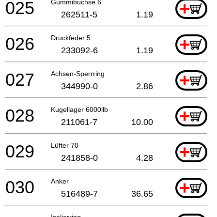
025
Gummibuchse 6
+
262511-5
1.19
026
Druckfeder 5
+
233092-6
1.19
027
Achsen-Sperrring
+
344990-0
2.86
028
Kugellager 6000llb
+
211061-7
10.00
029
Lüfter 70
+
241858-0
4.28
030
Anker
+
516489-7
36.65
Isolierring