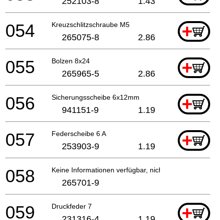
252103-8
1.43
054
Kreuzschlitzschraube M5
+
265075-8
2.86
055
Bolzen 8x24
+
265965-5
2.86
056
Sicherungsscheibe 6x12mm
+
941151-9
1.19
057
Federscheibe 6 A
+
253903-9
1.19
058
Keine Informationen verfügbar, nicht bestellbar
265701-9
059
Druckfeder 7
+
231316-4
1.19