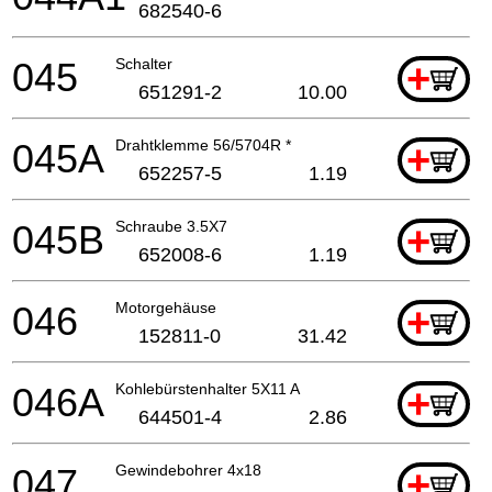
682540-6
045
Schalter
+
651291-2
10.00
045A
Drahtklemme 56/5704R *
+
652257-5
1.19
045B
Schraube 3.5X7
+
652008-6
1.19
046
Motorgehäuse
+
152811-0
31.42
046A
Kohlebürstenhalter 5X11 A
+
644501-4
2.86
047
Gewindebohrer 4x18
+