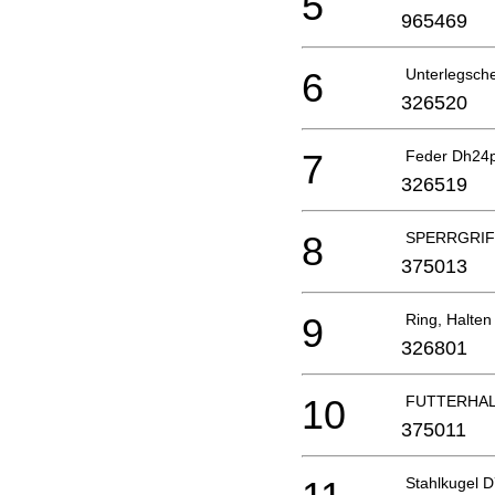
5
965469
6
Unterlegsch
326520
7
Feder Dh24
326519
8
SPERRGRIF
375013
9
Ring, Halten
326801
10
FUTTERHAL
375011
Stahlkugel D