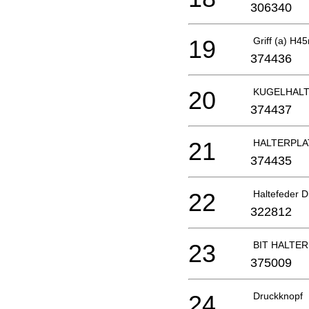
306340
19
Griff (a) H4
374436
20
KUGELHAL
374437
21
HALTERPLA
374435
22
Haltefeder 
322812
23
BIT HALTER 
375009
24
Druckknopf