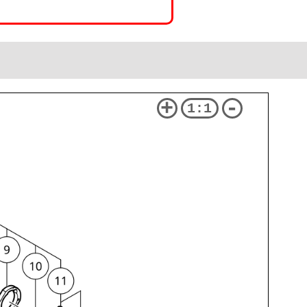
+
-
1:1