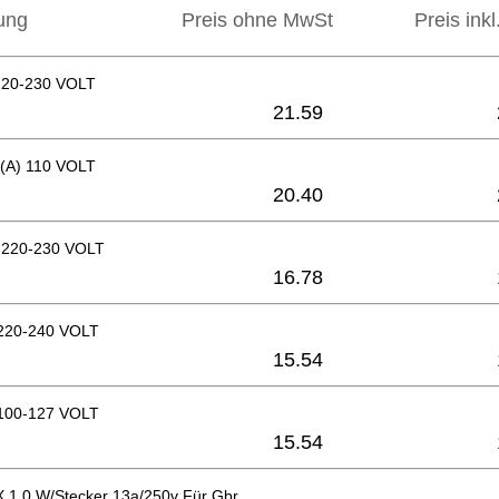
ung
Preis ohne MwSt
Preis ink
220-230 VOLT
21.59
A) 110 VOLT
20.40
 220-230 VOLT
16.78
20-240 VOLT
15.54
00-127 VOLT
15.54
X 1,0 W/Stecker 13a/250v Für Gbr