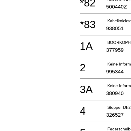
*82
500440Z
*83
Kabelknicksc
938051
1A
BOORKOPH
377959
2
Keine Inform
995344
3A
Keine Inform
380940
4
Stopper Dh
326527
Federscheib