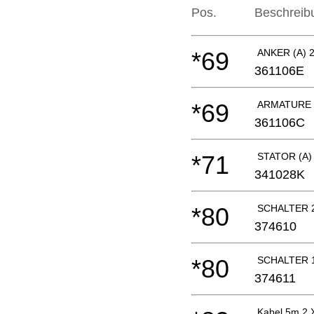
Pos.
Beschreib
*69
ANKER (A) 
361106E
*69
ARMATURE (
361106C
*71
STATOR (A)
341028K
*80
SCHALTER 2
374610
*80
SCHALTER 1
374611
Kabel 5m 2 