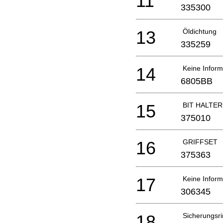
11
335300
13
Öldichtung
335259
14
Keine Inform
6805BB
15
BIT HALTER 
375010
16
GRIFFSET
375363
17
Keine Inform
306345
18
Sicherungsr