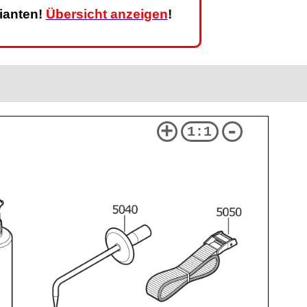
rianten!
Übersicht anzeigen
!
+
-
1:1