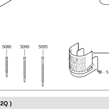
32Q )