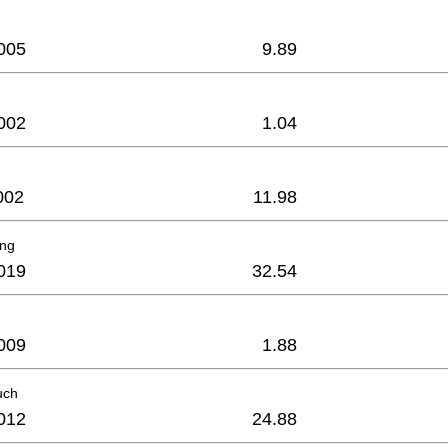
005
9.89
002
1.04
002
11.98
ung
019
32.54
009
1.88
uch
012
24.88