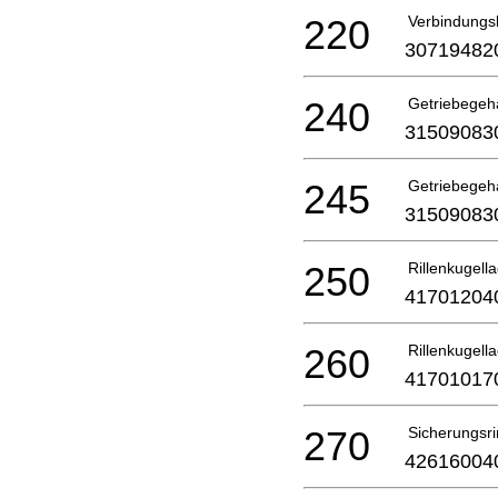
220
Verbindungs
30719482
240
Getriebegeh
31509083
245
Getriebegeh
31509083
250
Rillenkugell
41701204
260
Rillenkugell
41701017
270
Sicherungsr
42616004