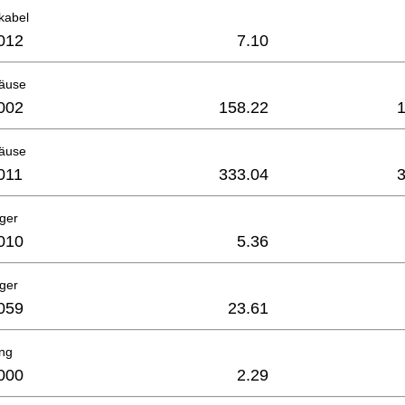
kabel
012
7.10
äuse
002
158.22
äuse
011
333.04
ager
010
5.36
ager
059
23.61
ing
000
2.29