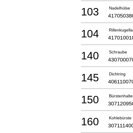
103
Nadelhülse
41705038
104
Rillenkugell
41701001
140
Schraube
43070007
145
Dichtring
40611007
150
Bürstenhalte
30712095
160
Kohlebürste
30711140