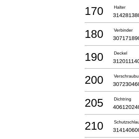
170
Halter
31428138
180
Verbinder
30717189
190
Deckel
31201114
200
Verschraub
30723046
205
Dichtring
40612024
210
Schutzschla
31414060