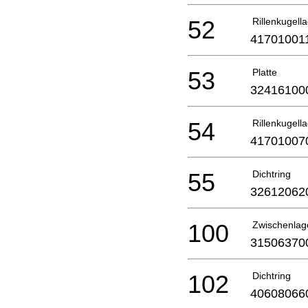
52
Rillenkugell
41701001
53
Platte
32416100
54
Rillenkugell
41701007
55
Dichtring
32612062
100
Zwischenlag
31506370
102
Dichtring
40608066