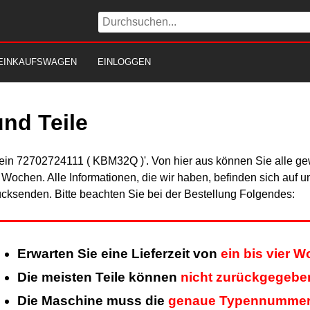
EINKAUFSWAGEN
EINLOGGEN
nd Teile
Fein 72702724111 ( KBM32Q )'. Von hier aus können Sie alle gew
er Wochen. Alle Informationen, die wir haben, befinden sich auf 
cksenden. Bitte beachten Sie bei der Bestellung Folgendes:
Erwarten Sie eine Lieferzeit von
ein bis vier 
Die meisten Teile können
nicht zurückgegebe
Die Maschine muss die
genaue Typennumme