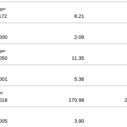
ager
172
8.21
000
2.09
ager
050
11.35
001
5.36
er
018
170.98
005
3.90