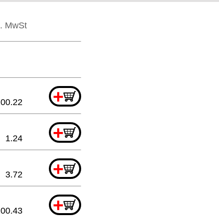
l. MwSt
+
100.22
+
1.24
+
3.72
+
200.43