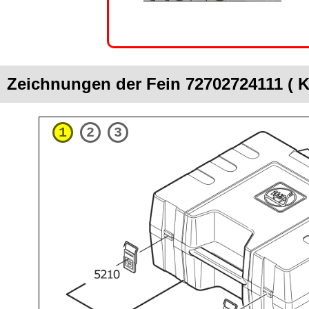
Zeichnungen der Fein 72702724111 ( 
1
2
3