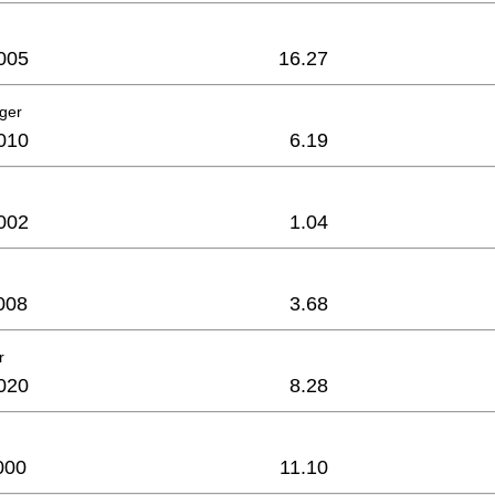
005
16.27
ager
010
6.19
002
1.04
008
3.68
r
020
8.28
000
11.10