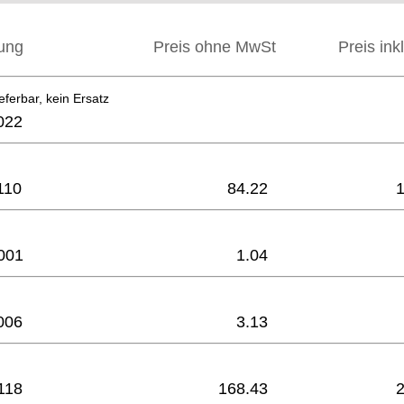
ung
Preis ohne MwSt
Preis ink
eferbar, kein Ersatz
022
110
84.22
001
1.04
006
3.13
118
168.43