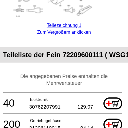
Teilezeichnung 1
Zum Vergrößern anklicken
Teileliste der Fein 72209600111 ( WSG1
Die angegebenen Preise enthalten die
Mehrwertsteuer
40
Elektronik
+
30762207991
129.07
200
Getriebegehäuse
+
31206110015
94.14