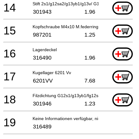
14
Stift 2s1/g12sa2/g13yb1/g13v/ G13yd/g13sb2/g15yc/
+
301943
1.96
15
Kopfschraube M4x10 M.federring Selbstsichernd
+
987201
1.25
16
Lagerdeckel
+
316490
1.96
17
Kugellager 6201 Vv
+
6201VV
7.68
18
Filzdichtung G12s1/g13yb1/fg12sa2 G13v/g13yd
+
301946
1.23
19
Keine Informationen verfügbar, nicht bestellbar
316489