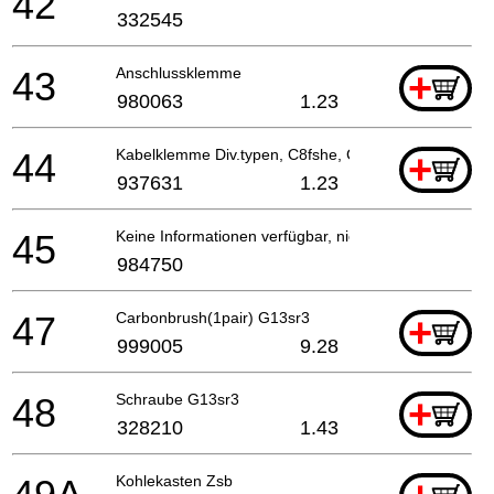
42
332545
43
Anschlussklemme
+
980063
1.23
44
Kabelklemme Div.typen, C8fshe, Cm5sb, C8fse
+
937631
1.23
45
Keine Informationen verfügbar, nicht bestellbar
984750
47
Carbonbrush(1pair) G13sr3
+
999005
9.28
48
Schraube G13sr3
+
328210
1.43
Kohlekasten Zsb