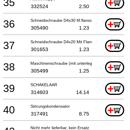
35
+
332524
2.50
36
Schneidschraube D4x30 M.flansch (schwarz)
+
305490
1.23
37
Schneidschraube D4x20 Mit Flansch (schwarz), C8fs
+
301653
1.23
38
Maschinenschraube (mit unterlegscheibe) M3.5x6
+
305499
1.25
39
SCHAKELAAR
+
314603
14.14
40
Störungskondensator
+
317491
8.75
Nicht mehr lieferbar, kein Ersatz