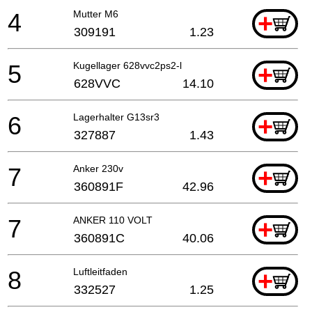
4
Mutter M6
+
309191
1.23
5
Kugellager 628vvc2ps2-l
+
628VVC
14.10
6
Lagerhalter G13sr3
+
327887
1.43
7
Anker 230v
+
360891F
42.96
7
ANKER 110 VOLT
+
360891C
40.06
8
Luftleitfaden
+
332527
1.25