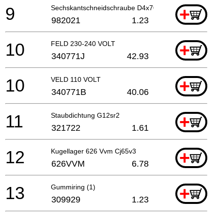
9
Sechskantschneidschraube D4x70, Cm5sb
+
982021
1.23
10
FELD 230-240 VOLT
+
340771J
42.93
10
VELD 110 VOLT
+
340771B
40.06
11
Staubdichtung G12sr2
+
321722
1.61
12
Kugellager 626 Vvm Cj65v3
+
626VVM
6.78
13
Gummiring (1)
+
309929
1.23