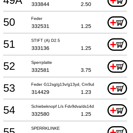
49A
+
333844
2.50
50
Feder
+
332531
1.25
51
STIFT (A) D2.5
+
333136
1.25
52
Sperrplatte
+
332581
3.75
53
Feder G12sg/g13v/g13yd, Cm9uby
+
314429
1.23
54
Schiebeknopf L/s Fdv9dva/ds14dvb Ds18dvb/dv12dv/
+
332580
1.25
55
SPERRKLINKE
+