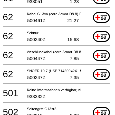
938051
1.23
62
Kabel G13va (cord Armor D8.8) For Gbr (110v)
+
500461Z
21.27
62
Schnur
+
500240Z
15.68
62
Anschlusskabel (cord Armor D8.8) For Pan
+
500447Z
7.85
62
SNOER 10.7 (USE 714500=2X1 5M)
+
500247Z
7.35
501
Keine Informationen verfügbar, nicht bestellbar
938332Z
502
Seitengriff G13sr3
+