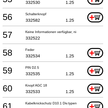
332530
1.25
56
Schalterknopf
+
332582
1.25
57
Keine Informationen verfügbar, nicht bestellbar
332522
58
Feder
+
332534
1.25
59
PIN D2.5
+
332535
1.25
60
Knopf AGC 18
+
332533
1.25
61
Kabelknickschutz D10.1 Div.typen, C8fshe, C8fse
+