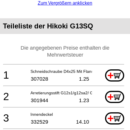
Zum Vergrößern anklicken
Teileliste der Hikoki G13SQ
Die angegebenen Preise enthalten die
Mehrwertsteuer
1
Schneidschraube D4x25 Mit Flansch (schwarz), H41
+
307028
1.25
2
Arretierungsstift G12s1/g12sa2/ G13yb1/g13v/g13yd
+
301944
1.23
3
Innendeckel
+
332529
14.10