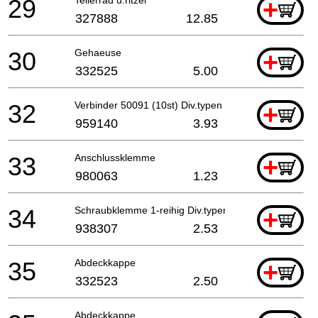
29
+
327888
12.85
30
Gehaeuse
+
332525
5.00
32
Verbinder 50091 (10st) Div.typen
+
959140
3.93
33
Anschlussklemme
+
980063
1.23
34
Schraubklemme 1-reihig Div.typen Till 10.1999 For
+
938307
2.53
35
Abdeckkappe
+
332523
2.50
Abdeckkappe