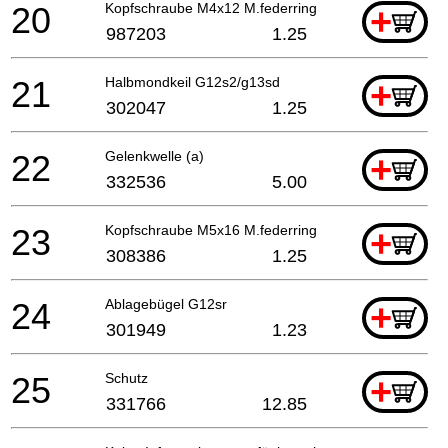
20
Kopfschraube M4x12 M.federring Selbstsichernd
+
987203
1.25
21
Halbmondkeil G12s2/g13sd
+
302047
1.25
22
Gelenkwelle (a)
+
332536
5.00
23
Kopfschraube M5x16 M.federring
+
308386
1.25
24
Ablagebügel G12sr
+
301949
1.23
25
Schutz
+
331766
12.85