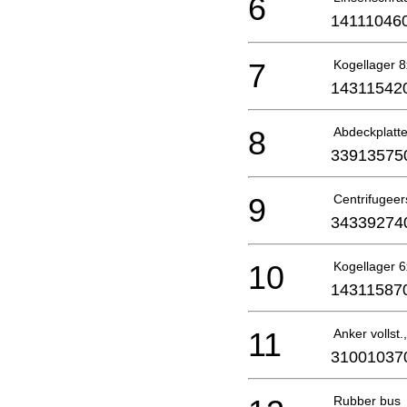
6
14111046
7
Kogellager 
14311542
8
Abdeckplatt
33913575
9
Centrifugeers
34339274
10
Kogellager 
14311587
11
Anker vollst
31001037
Rubber bus