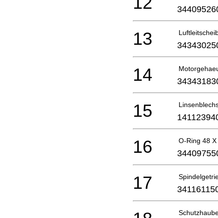
12
34409526
13
Luftleitschei
34343025
14
Motorgehae
34343183
15
Linsenblech
14112394
16
O-Ring 48 X
34409755
17
Spindelgetr
34116115
Schutzhaube 