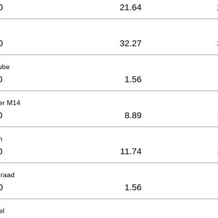
0
21.64
0
32.27
ube
0
1.56
er M14
0
8.89
h
0
11.74
draad
0
1.56
el