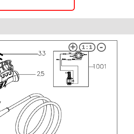
+
-
1:1