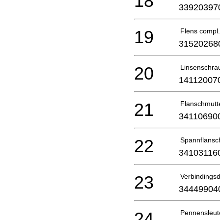
18
33920397
19
Flens compl.
31520268
20
Linsenschra
14112007
21
Flanschmutt
34110690
22
Spannflansc
34103116
23
Verbindings
34449904
24
Pennensleut