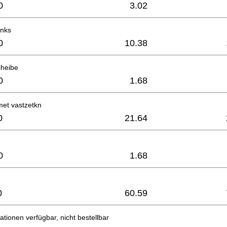
0
3.02
inks
0
10.38
cheibe
0
1.68
met vastzetkn
0
21.64
0
1.68
0
60.59
ationen verfügbar, nicht bestellbar