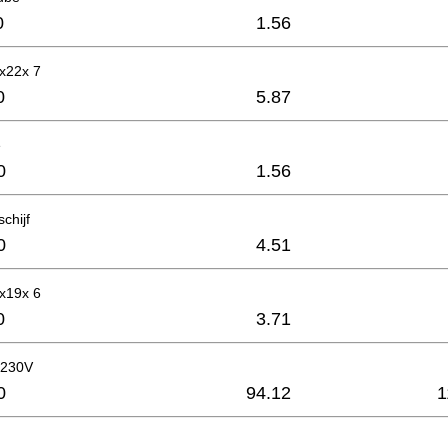
0
1.56
8x22x 7
0
5.87
e
0
1.56
chijf
0
4.51
6x19x 6
0
3.71
.,230V
0
94.12
1