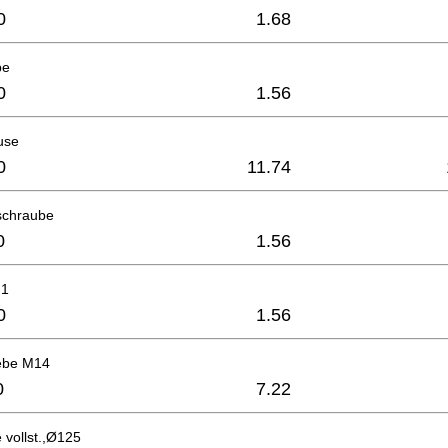
0
1.68
be
0
1.56
use
0
11.74
schraube
0
1.56
 1
0
1.56
iebe M14
0
7.22
vollst.,Ø125