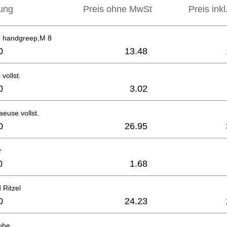
ung
Preis ohne MwSt
Preis ink
ie handgreep,M 8
0
13.48
vollst.
0
3.02
euse vollst.
0
26.95
r
0
1.68
 Ritzel
0
24.23
ube