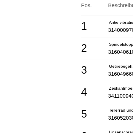
Pos.
Beschreib
1
Antie vibrat
31400097
2
Spindelstopp 
31604061
3
Getriebegeha
31604966
4
Zeskantmoe
34110094
5
Tellerrad und
31605203
Linsenschra