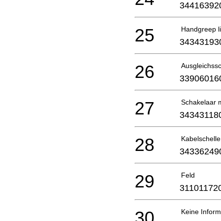
34416392
25
Handgreep l
34343193
26
Ausgleichss
33906016
27
Schakelaar 
34343118
28
Kabelschelle
34336249
29
Feld
31101172
30
Keine Inform