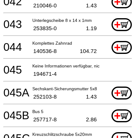
042
+
210046-0
1.43
043
Unterlegscheibe 8 x 14 x 1mm
+
253835-0
1.19
044
Komplettes Zahnrad
+
140536-8
104.72
045
Keine Informationen verfügbar, nicht bestellbar
194671-4
045A
Sechskant-Sicherungsmutter 5x8
+
252103-8
1.43
045B
Bus 5
+
257717-8
2.86
Kreuzschlitzschraube 5x20mm