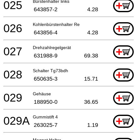
025
Bürstenhalter links
+
643857-2
4.28
026
Kohlenbürstenhalter Re
+
643856-4
4.28
027
Drehzahlregelgerät
+
631988-9
69.38
028
Schalter Tg73bdh
+
650635-3
15.71
029
Gehäuse
+
188950-0
36.65
029A
Gummistift 4
+
263025-7
1.19
Magnet Halter