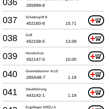
036
265999-8
037
Schaltergriff B
+
452160-8
15.71
038
Griff
+
452158-5
13.09
039
Handschutz
+
452147-0
10.00
040
Gewindebohrer 4x18
+
265A48-7
1.19
041
Staubführung
+
443142-1
1.19
Kugellager 608Zz A