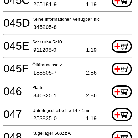
045C
+
265181-9
1.19
045D
Keine Informationen verfügbar, nicht bestellbar
345205-8
045E
Schraube 5x10
+
911208-0
1.19
045F
Ölführungssatz
+
188605-7
2.86
046
Platte
+
346325-1
2.86
047
Unterlegscheibe 8 x 14 x 1mm
+
253835-0
1.19
048
Kugellager 608Zz A
+