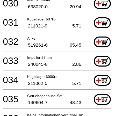
030
+
638020-0
20.94
031
Kugellager 607llb
+
211021-9
5.71
032
Anker
+
519261-6
65.45
033
Impeller 55mm
+
240045-8
2.86
034
Kugellager 6000rd
+
211062-5
5.71
035
Getriebegehäuse-Set
+
140604-7
48.43
Keine Informationen verfügbar, nicht bestellbar