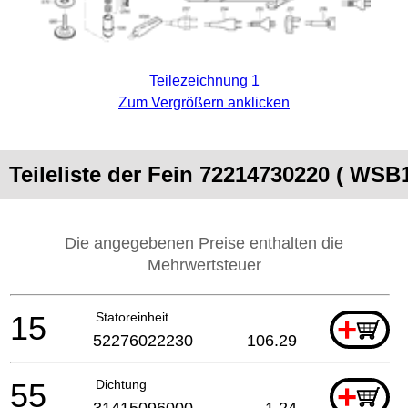
Teilezeichnung 1
Zum Vergrößern anklicken
Teileliste der Fein 72214730220 ( WSB
Die angegebenen Preise enthalten die
Mehrwertsteuer
15
Statoreinheit
+
52276022230
106.29
55
Dichtung
+
31415096000
1.24