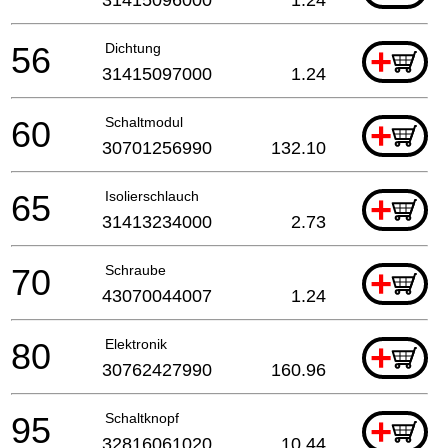
56
Dichtung
+
31415097000
1.24
60
Schaltmodul
+
30701256990
132.10
65
Isolierschlauch
+
31413234000
2.73
70
Schraube
+
43070044007
1.24
80
Elektronik
+
30762427990
160.96
95
Schaltknopf
+
32816061020
10.44