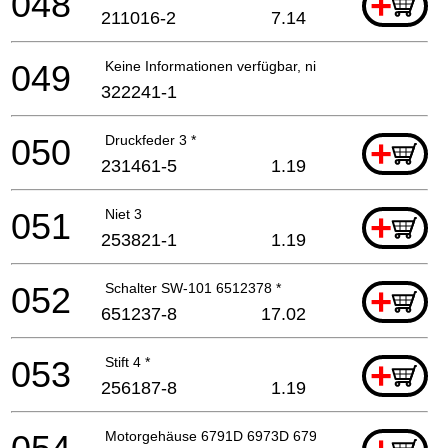
048
+
211016-2
7.14
049
Keine Informationen verfügbar, nicht bestellbar
322241-1
050
Druckfeder 3 *
+
231461-5
1.19
051
Niet 3
+
253821-1
1.19
052
Schalter SW-101 6512378 *
+
651237-8
17.02
053
Stift 4 *
+
256187-8
1.19
Motorgehäuse 6791D 6973D 6794D *