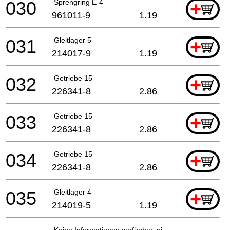
030
Sprengring E-4
+
961011-9
1.19
031
Gleitlager 5
+
214017-9
1.19
032
Getriebe 15
+
226341-8
2.86
033
Getriebe 15
+
226341-8
2.86
034
Getriebe 15
+
226341-8
2.86
035
Gleitlager 4
+
214019-5
1.19
Keine Informationen verfügbar, nicht bestellbar