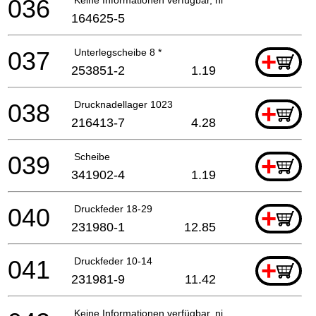
036
164625-5
037
Unterlegscheibe 8 *
+
253851-2
1.19
038
Drucknadellager 1023
+
216413-7
4.28
039
Scheibe
+
341902-4
1.19
040
Druckfeder 18-29
+
231980-1
12.85
041
Druckfeder 10-14
+
231981-9
11.42
Keine Informationen verfügbar, nicht bestellbar