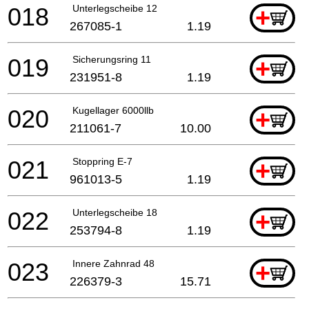
018
Unterlegscheibe 12
+
267085-1
1.19
019
Sicherungsring 11
+
231951-8
1.19
020
Kugellager 6000llb
+
211061-7
10.00
021
Stoppring E-7
+
961013-5
1.19
022
Unterlegscheibe 18
+
253794-8
1.19
023
Innere Zahnrad 48
+
226379-3
15.71