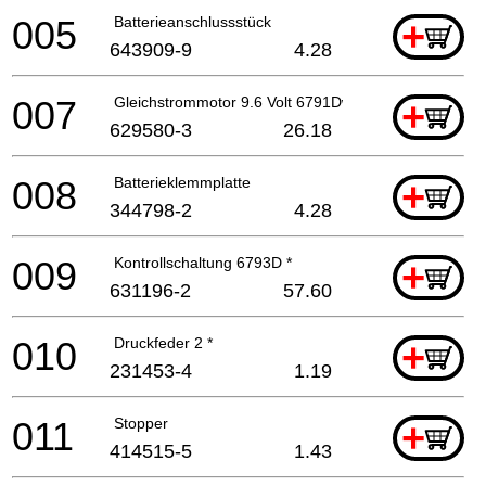
005
Batterieanschlussstück
+
643909-9
4.28
007
Gleichstrommotor 9.6 Volt 6791Dw *
+
629580-3
26.18
008
Batterieklemmplatte
+
344798-2
4.28
009
Kontrollschaltung 6793D *
+
631196-2
57.60
010
Druckfeder 2 *
+
231453-4
1.19
011
Stopper
+
414515-5
1.43