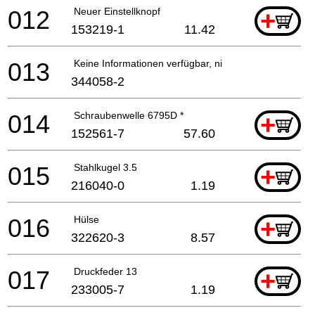
012
Neuer Einstellknopf
+
153219-1
11.42
013
Keine Informationen verfügbar, nicht bestellbar
344058-2
014
Schraubenwelle 6795D *
+
152561-7
57.60
015
Stahlkugel 3.5
+
216040-0
1.19
016
Hülse
+
322620-3
8.57
017
Druckfeder 13
+
233005-7
1.19