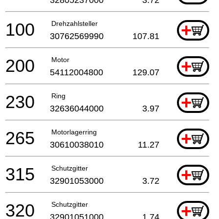
100
Drehzahlsteller
+
30762569990
107.81
200
Motor
+
54112004800
129.07
230
Ring
+
32636044000
3.97
265
Motorlagerring
+
30610038010
11.27
315
Schutzgitter
+
32901053000
3.72
320
Schutzgitter
+
32901051000
1.74