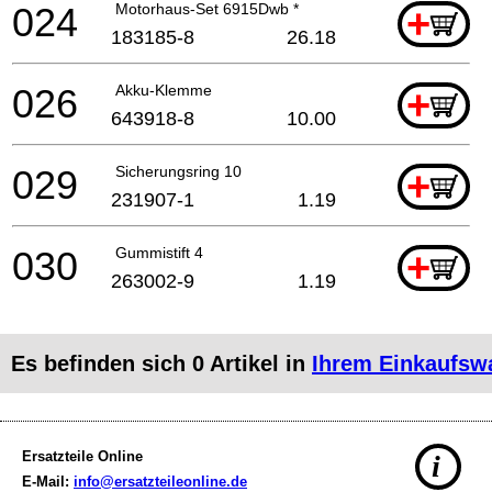
024
Motorhaus-Set 6915Dwb *
+
183185-8
26.18
026
Akku-Klemme
+
643918-8
10.00
029
Sicherungsring 10
+
231907-1
1.19
030
Gummistift 4
+
263002-9
1.19
Es befinden sich
0
Artikel in
Ihrem Einkaufsw
Ersatzteile Online
i
E-Mail:
info@ersatzteileonline.de