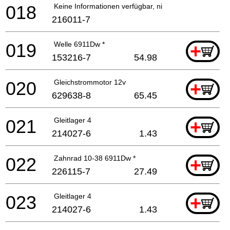
018
Keine Informationen verfügbar, nicht bestellbar
216011-7
019
Welle 6911Dw *
+
153216-7
54.98
020
Gleichstrommotor 12v
+
629638-8
65.45
021
Gleitlager 4
+
214027-6
1.43
022
Zahnrad 10-38 6911Dw *
+
226115-7
27.49
023
Gleitlager 4
+
214027-6
1.43