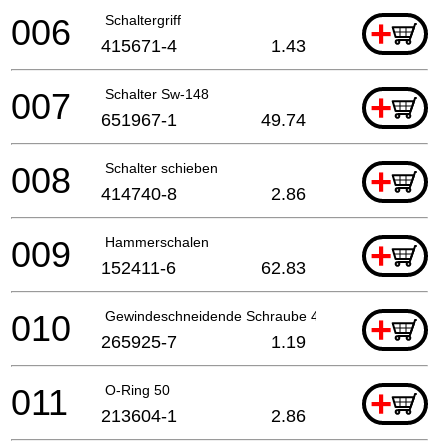
006
Schaltergriff
+
415671-4
1.43
007
Schalter Sw-148
+
651967-1
49.74
008
Schalter schieben
+
414740-8
2.86
009
Hammerschalen
+
152411-6
62.83
010
Gewindeschneidende Schraube 4x20
+
265925-7
1.19
011
O-Ring 50
+
213604-1
2.86