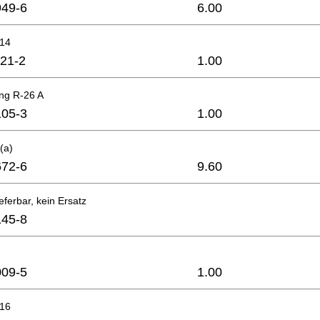
49-6
6.00
x14
21-2
1.00
ing R-26 A
05-3
1.00
(a)
72-6
9.60
eferbar, kein Ersatz
45-8
09-5
1.00
x16