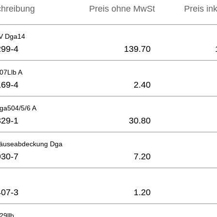
hreibung
Preis ohne MwSt
Preis in
8V Dga14
99-4
139.70
07Llb A
69-4
2.40
ga504/5/6 A
29-1
30.80
häuseabdeckung Dga
30-7
7.20
07-3
1.20
29llb