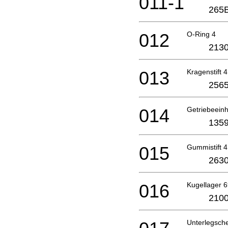
011-1
265
012
O-Ring 4
2130
013
Kragenstift
2565
014
Getriebeein
1359
015
Gummistift 4
2630
016
Kugellager 
2100
Unterlegsch