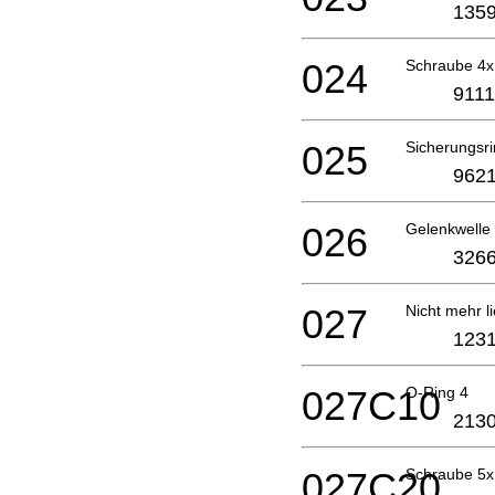
1359
024
Schraube 4
9111
025
Sicherungsr
9621
026
Gelenkwelle 
3266
027
Nicht mehr li
1231
027C10
O-Ring 4
2130
027C20
Schraube 5