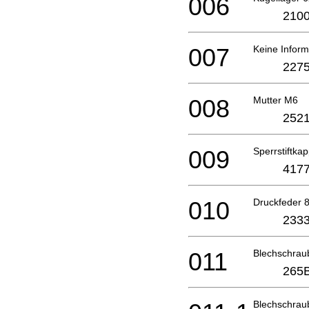
006
2100
007
Keine Inform
2275
008
Mutter M6
2521
009
Sperrstiftka
4177
010
Druckfeder 
2333
011
Blechschra
265
Blechschra