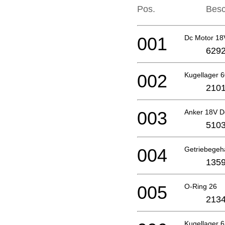
Pos.
Besc
001
Dc Motor 1
6292
002
Kugellager 6
2101
003
Anker 18V D
5103
004
Getriebege
1359
005
O-Ring 26
2134
Kugellager 6