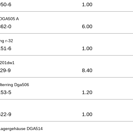
50-6
1.00
 DGA505 A
62-0
6.00
ng r-32
51-6
1.00
6201dw1
29-9
8.40
lterring Dga506
53-5
1.20
22-9
1.00
 Lagergehäuse DGA514