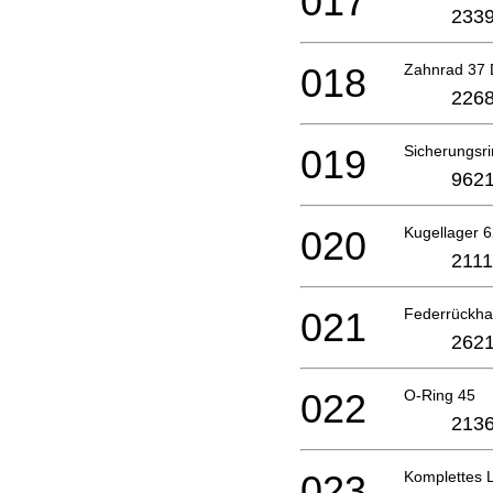
017
2339
018
Zahnrad 37
2268
019
Sicherungsri
9621
020
Kugellager 
2111
021
Federrückha
2621
022
O-Ring 45
2136
023
Komplettes