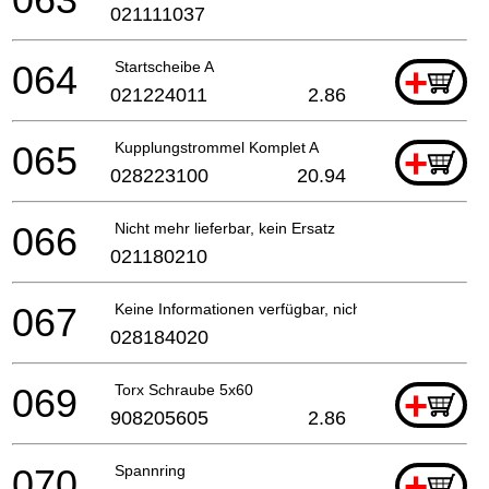
021111037
064
Startscheibe A
+
021224011
2.86
065
Kupplungstrommel Komplet A
+
028223100
20.94
066
Nicht mehr lieferbar, kein Ersatz
021180210
067
Keine Informationen verfügbar, nicht bestellbar
028184020
069
Torx Schraube 5x60
+
908205605
2.86
070
Spannring
+