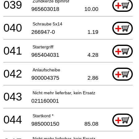
039
Zündkerze Bpmr6f
+
965603018
10.00
040
Schraube 5x14
+
266947-0
1.19
041
Startergriff
+
965404031
4.28
042
Anlaufscheibe
+
900004375
2.86
043
Nicht mehr lieferbar, kein Ersatz
021160001
044
Startkord *
+
985000150
85.08
Nicht mehr lieferbar, kein Ersatz