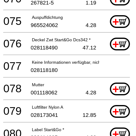
267821-5
1.19
075
Auspuffdichtung
+
965524062
4.28
076
Deckel Zwt Start&Go Dcs342 *
+
028118490
47.12
077
Keine Informationen verfügbar, nicht bestellbar
028118180
078
Mutter
+
001118062
4.28
079
Luftfilter Nylon A
+
028173041
12.85
080
Label Start&Go *
+