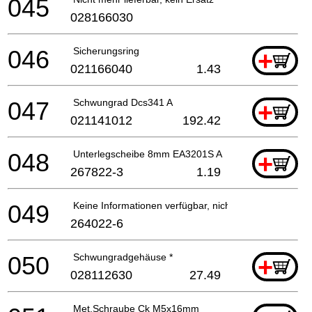
045
028166030
046
Sicherungsring
+
021166040
1.43
047
Schwungrad Dcs341 A
+
021141012
192.42
048
Unterlegscheibe 8mm EA3201S A
+
267822-3
1.19
049
Keine Informationen verfügbar, nicht bestellbar
264022-6
050
Schwungradgehäuse *
+
028112630
27.49
Met.Schraube Ck M5x16mm