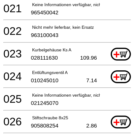
021
Keine Informationen verfügbar, nicht bestellbar
965450042
022
Nicht mehr lieferbar, kein Ersatz
963100043
023
Kurbelgehäuse Ks A
+
028111630
109.96
024
Entlüftungsventil A
+
010245010
7.14
025
Keine Informationen verfügbar, nicht bestellbar
021245070
026
Stiftschraube 8x25
+
905808254
2.86