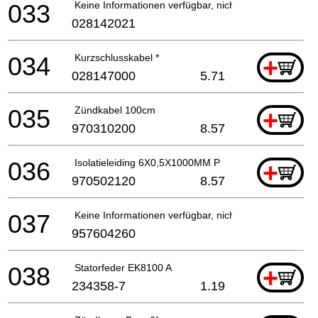
033
Keine Informationen verfügbar, nicht bestellbar
028142021
034
Kurzschlusskabel *
+
028147000
5.71
035
Zündkabel 100cm
+
970310200
8.57
036
Isolatieleiding 6X0,5X1000MM P
+
970502120
8.57
037
Keine Informationen verfügbar, nicht bestellbar
957604260
038
Statorfeder EK8100 A
+
234358-7
1.19