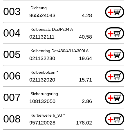
003
Dichtung
+
965524043
4.28
004
Kolbensatz Dcs/Ps34 A
+
021132111
40.58
005
Kolbenring Dcs430/431/4300I A
+
021132230
19.64
006
Kolbenbolzen *
+
021132020
15.71
007
Sicherungsring
+
108132050
2.86
008
Kurbelwelle 6_93 *
+
957120028
178.02