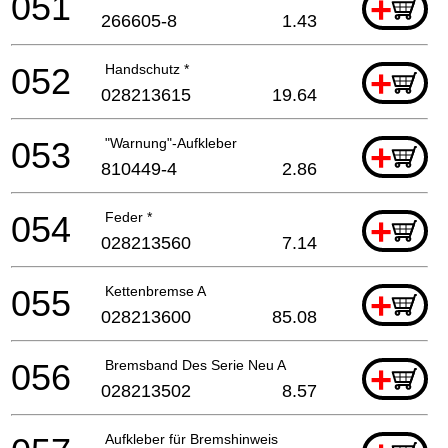
051
+
266605-8
1.43
052
Handschutz *
+
028213615
19.64
053
"Warnung"-Aufkleber
+
810449-4
2.86
054
Feder *
+
028213560
7.14
055
Kettenbremse A
+
028213600
85.08
056
Bremsband Des Serie Neu A
+
028213502
8.57
Aufkleber für Bremshinweis