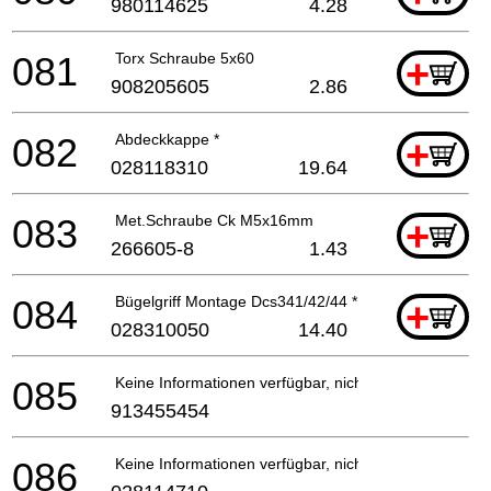
980114625
4.28
081
Torx Schraube 5x60
+
908205605
2.86
082
Abdeckkappe *
+
028118310
19.64
083
Met.Schraube Ck M5x16mm
+
266605-8
1.43
084
Bügelgriff Montage Dcs341/42/44 *
+
028310050
14.40
085
Keine Informationen verfügbar, nicht bestellbar
913455454
086
Keine Informationen verfügbar, nicht bestellbar