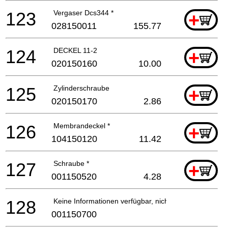
123
Vergaser Dcs344 *
+
028150011
155.77
124
DECKEL 11-2
+
020150160
10.00
125
Zylinderschraube
+
020150170
2.86
126
Membrandeckel *
+
104150120
11.42
127
Schraube *
+
001150520
4.28
128
Keine Informationen verfügbar, nicht bestellbar
001150700