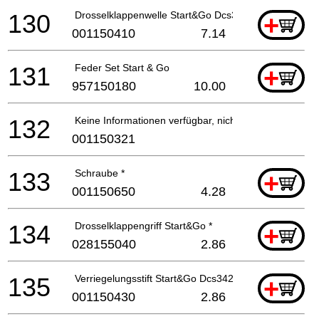
130
Drosselklappenwelle Start&Go Dcs342 *
+
001150410
7.14
131
Feder Set Start & Go
+
957150180
10.00
132
Keine Informationen verfügbar, nicht bestellbar
001150321
133
Schraube *
+
001150650
4.28
134
Drosselklappengriff Start&Go *
+
028155040
2.86
135
Verriegelungsstift Start&Go Dcs342 *
+
001150430
2.86