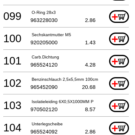
099
O-Ring 28x3
+
963228030
2.86
100
Sechskantmutter M5
+
920205000
1.43
101
Carb.Dichtung
+
965524120
4.28
102
Benzinschlauch 2,5x5,5mm 100cm
+
965452090
20.68
103
Isolatieleiding 6X0,5X1000MM P
+
970502120
8.57
104
Unterlegscheibe
+
965524092
2.86