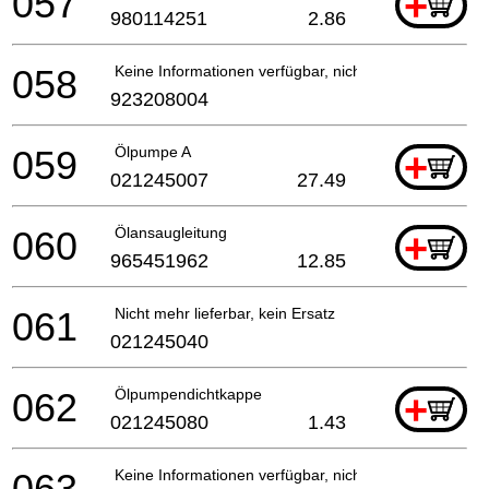
057
+
980114251
2.86
058
Keine Informationen verfügbar, nicht bestellbar
923208004
059
Ölpumpe A
+
021245007
27.49
060
Ölansaugleitung
+
965451962
12.85
061
Nicht mehr lieferbar, kein Ersatz
021245040
062
Ölpumpendichtkappe
+
021245080
1.43
063
Keine Informationen verfügbar, nicht bestellbar