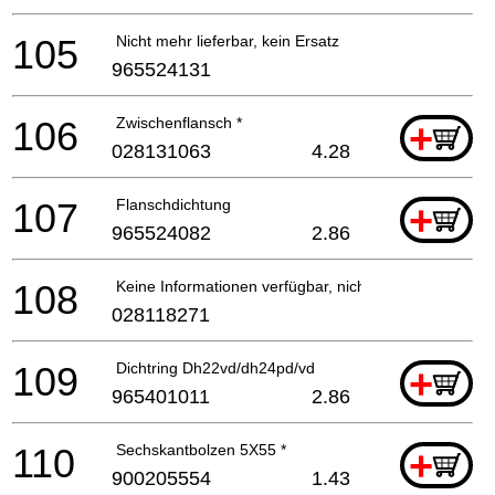
105
Nicht mehr lieferbar, kein Ersatz
965524131
106
Zwischenflansch *
+
028131063
4.28
107
Flanschdichtung
+
965524082
2.86
108
Keine Informationen verfügbar, nicht bestellbar
028118271
109
Dichtring Dh22vd/dh24pd/vd
+
965401011
2.86
110
Sechskantbolzen 5X55 *
+
900205554
1.43