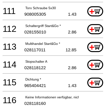
111
Torx Schraube 5x30
+
908005305
1.43
112
Schaltergriff Start&Go *
+
028155010
2.86
113
Multihandel Start&Go *
+
028117011
12.85
114
Stopschalter A
+
028118122
2.86
115
Dichtung *
+
965404421
1.43
116
Keine Informationen verfügbar, nicht bestellbar
028118160