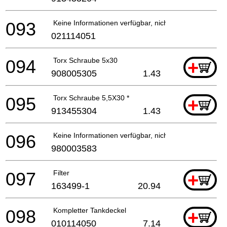
093
Keine Informationen verfügbar, nicht bestellbar
021114051
094
Torx Schraube 5x30
+
908005305
1.43
095
Torx Schraube 5,5X30 *
+
913455304
1.43
096
Keine Informationen verfügbar, nicht bestellbar
980003583
097
Filter
+
163499-1
20.94
098
Kompletter Tankdeckel
+
010114050
7.14