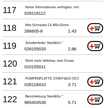
117
Keine Informationen verfügbar, nicht bestellbar
028118112
118
Met.Schraube Ck M5x16mm
+
266605-8
1.43
119
Schalterfeder Start&Go *
+
028155020
2.86
120
Nicht mehr lieferbar, kein Ersatz
010155011
121
PUMPENPLATTE START&GO DCS342
+
028118410
3.71
122
Benzinleitung Start&Go *
+
965404530
5.71