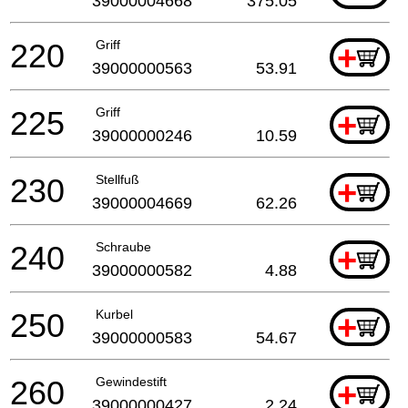
39000004668
375.05
220
Griff
+
39000000563
53.91
225
Griff
+
39000000246
10.59
230
Stellfuß
+
39000004669
62.26
240
Schraube
+
39000000582
4.88
250
Kurbel
+
39000000583
54.67
260
Gewindestift
+
39000000427
2.24