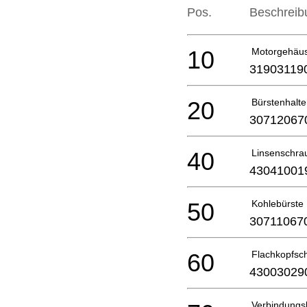
Pos.
Beschreib
10
Motorgehäu
31903119
20
Bürstenhalte
30712067
40
Linsenschra
43041001
50
Kohlebürste
30711067
60
Flachkopfsc
43003029
Verbindungs