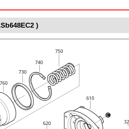
ASb648EC2 )