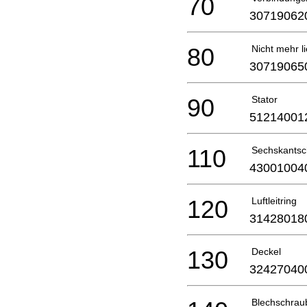
70
30719062
80
Nicht mehr li
30719065
90
Stator
51214001
110
Sechskantsc
43001004
120
Luftleitring
31428018
130
Deckel
32427040
Blechschrau