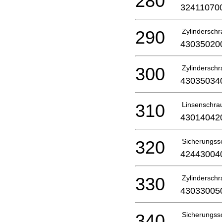
280
32411070
290
Zylindersch
43035020
300
Zylindersch
43035034
310
Linsenschra
43014042
320
Sicherungss
42443004
330
Zylindersch
43033005
340
Sicherungss