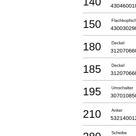
140
43046001
150
Flachkopfsc
43003029
180
Deckel
31207066
185
Deckel
31207066
195
Umschalter
30701085
210
Anker
53214001
Scheibe