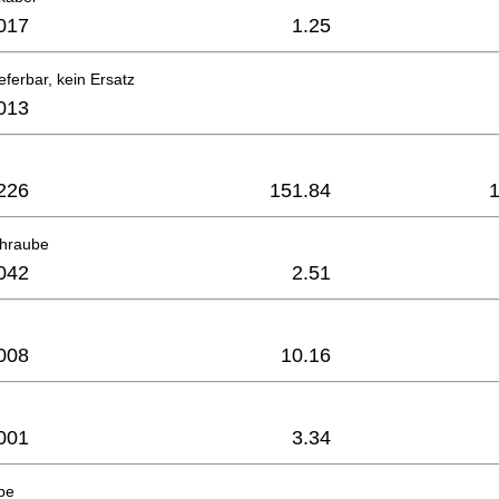
017
1.25
eferbar, kein Ersatz
013
226
151.84
hraube
042
2.51
008
10.16
001
3.34
be