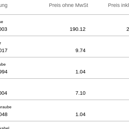
ung
Preis ohne MwSt
Preis ink
se
003
190.12
r
017
9.74
ube
994
1.04
004
7.10
hraube
048
1.04
kabel