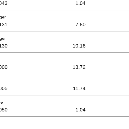
043
1.04
ager
131
7.80
ager
130
10.16
000
13.72
005
11.74
be
050
1.04