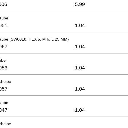
006
5.99
raube
051
1.04
raube (SW0018, HEX 5, M 6, L 25 MM)
067
1.04
ube
053
1.04
cheibe
057
1.04
raube
047
1.04
cheibe