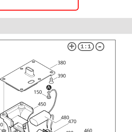
+
-
1:1