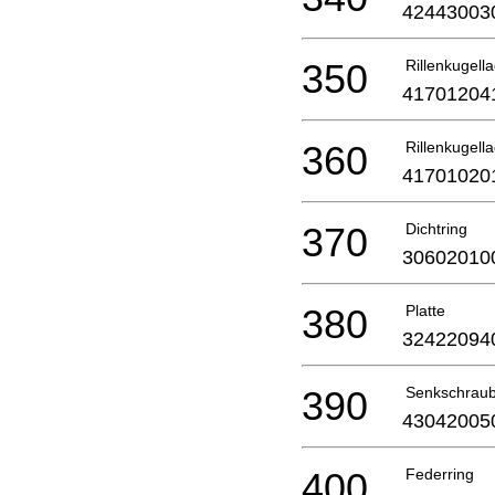
42443003
350
Rillenkugell
41701204
360
Rillenkugell
41701020
370
Dichtring
30602010
380
Platte
32422094
390
Senkschrau
43042005
400
Federring