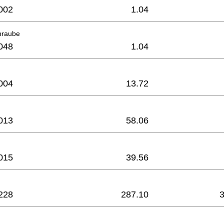
002
1.04
hraube
048
1.04
004
13.72
013
58.06
015
39.56
228
287.10