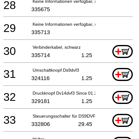
28
Keine Informationen verfügbar, nicht bestellbar
335675
29
Keine Informationen verfügbar, nicht bestellbar
335713
30
Verbinderkabel, schwarz
+
335714
1.25
31
Umschaltknopf Ds9dvf3
+
324116
1.25
32
Druckknopf Dv14dvf3 Since 01.2008
+
329181
1.25
33
Steuerungsschalter für DS9DVF3/12DVF3
+
332806
29.45
Halter