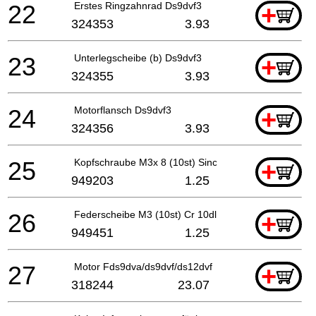
22
Erstes Ringzahnrad Ds9dvf3
+
324353
3.93
23
Unterlegscheibe (b) Ds9dvf3
+
324355
3.93
24
Motorflansch Ds9dvf3
+
324356
3.93
25
Kopfschraube M3x 8 (10st) Since 9.2012 For Europe
+
949203
1.25
26
Federscheibe M3 (10st) Cr 10dl Since 9.2012 For E
+
949451
1.25
27
Motor Fds9dva/ds9dvf/ds12dvf
+
318244
23.07