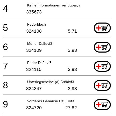
4
Keine Informationen verfügbar, nicht bestellbar
335673
5
Federblech
+
324108
5.71
6
Mutter Ds9dvf3
+
324109
3.93
7
Feder Ds9dvf3
+
324110
3.93
8
Unterlegscheibe (d) Ds9dvf3
+
324347
3.93
9
Vorderes Gehäuse Ds9 Dvf3
+
324720
27.82