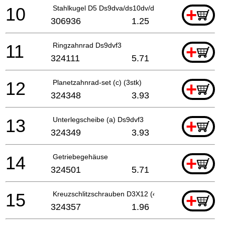
10
Stahlkugel D5 Ds9dva/ds10dv/dv2/ Ds12dva/ds13dv2/
+
306936
1.25
11
Ringzahnrad Ds9dvf3
+
324111
5.71
12
Planetzahnrad-set (c) (3stk)
+
324348
3.93
13
Unterlegscheibe (a) Ds9dvf3
+
324349
3.93
14
Getriebegehäuse
+
324501
5.71
15
Kreuzschlitzschrauben D3X12 (4 Stück)
+
324357
1.96