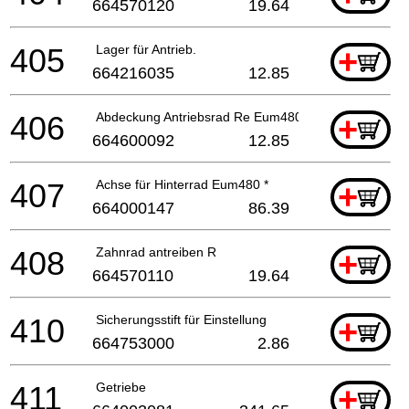
664570120
19.64
405
Lager für Antrieb.
+
664216035
12.85
406
Abdeckung Antriebsrad Re Eum480*
+
664600092
12.85
407
Achse für Hinterrad Eum480 *
+
664000147
86.39
408
Zahnrad antreiben R
+
664570110
19.64
410
Sicherungsstift für Einstellung
+
664753000
2.86
411
Getriebe
+