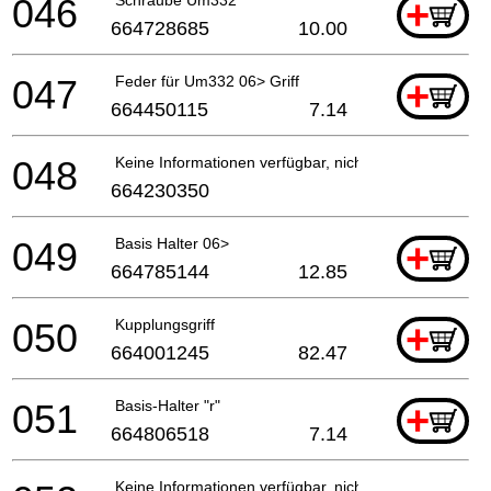
046
+
664728685
10.00
047
Feder für Um332 06> Griff
+
664450115
7.14
048
Keine Informationen verfügbar, nicht bestellbar
664230350
049
Basis Halter 06>
+
664785144
12.85
050
Kupplungsgriff
+
664001245
82.47
051
Basis-Halter "r"
+
664806518
7.14
Keine Informationen verfügbar, nicht bestellbar