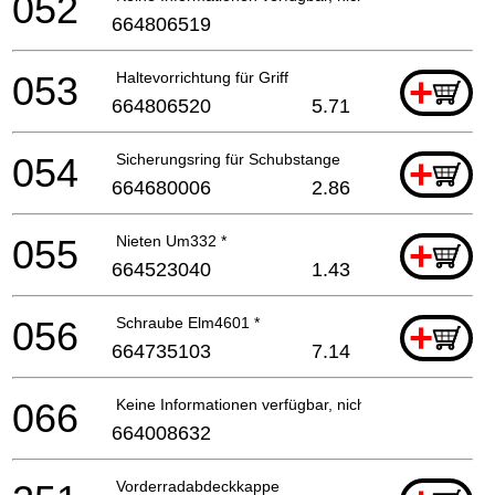
052
664806519
053
Haltevorrichtung für Griff
+
664806520
5.71
054
Sicherungsring für Schubstange
+
664680006
2.86
055
Nieten Um332 *
+
664523040
1.43
056
Schraube Elm4601 *
+
664735103
7.14
066
Keine Informationen verfügbar, nicht bestellbar
664008632
Vorderradabdeckkappe