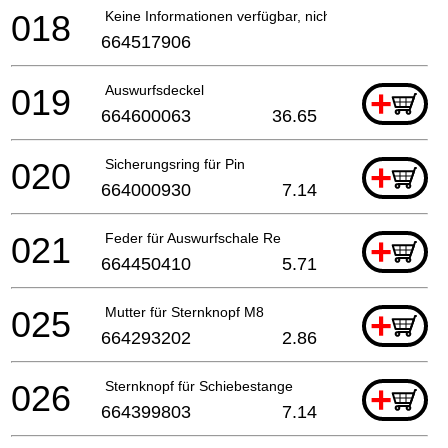
018
Keine Informationen verfügbar, nicht bestellbar
664517906
019
Auswurfsdeckel
+
664600063
36.65
020
Sicherungsring für Pin
+
664000930
7.14
021
Feder für Auswurfschale Re
+
664450410
5.71
025
Mutter für Sternknopf M8
+
664293202
2.86
026
Sternknopf für Schiebestange
+
664399803
7.14