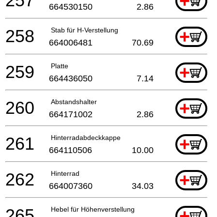
257
+
664530150
2.86
258
Stab für H-Verstellung
+
664006481
70.69
259
Platte
+
664436050
7.14
260
Abstandshalter
+
664171002
2.86
261
Hinterradabdeckkappe
+
664110506
10.00
262
Hinterrad
+
664007360
34.03
265
Hebel für Höhenverstellung
+