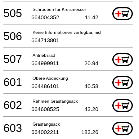
505
Schrauben für Kreismesser
+
664004352
11.42
506
Keine Informationen verfügbar, nicht bestellbar
664713801
507
Antriebsrad
+
664999911
20.94
601
Obere Abdeckung
+
664486101
40.58
602
Rahmen Grasfangsack
+
664608525
43.20
603
Grasfangsack
+
664002211
183.26