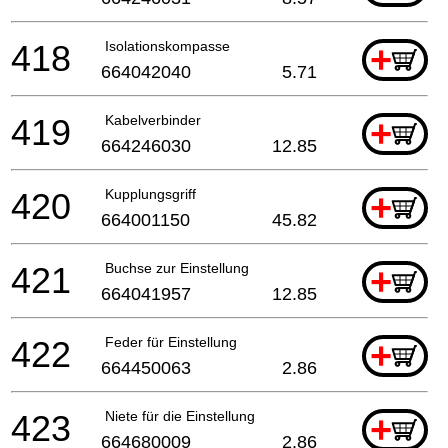
418
Isolationskompasse
+
664042040
5.71
419
Kabelverbinder
+
664246030
12.85
420
Kupplungsgriff
+
664001150
45.82
421
Buchse zur Einstellung
+
664041957
12.85
422
Feder für Einstellung
+
664450063
2.86
423
Niete für die Einstellung
+
664680009
2.86