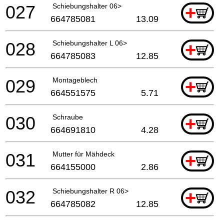
027
Schiebungshalter 06>
+
664785081
13.09
028
Schiebungshalter L 06>
+
664785083
12.85
029
Montageblech
+
664551575
5.71
030
Schraube
+
664691810
4.28
031
Mutter für Mähdeck
+
664155000
2.86
032
Schiebungshalter R 06>
+
664785082
12.85