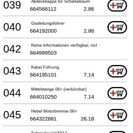
039
Abdeckkappe für Schiebebaum
+
664566112
2.86
040
Gasleitungsführer
+
664192000
2.86
042
Keine Informationen verfügbar, nicht bestellbar
664999503
043
Kabel Führung
+
664195101
7.14
044
Mittelstange 06> (verkürzbar)
+
664010250
7.14
045
Hebel Motorbremse 06>
+
664322881
26.18
Schraube Um332 *