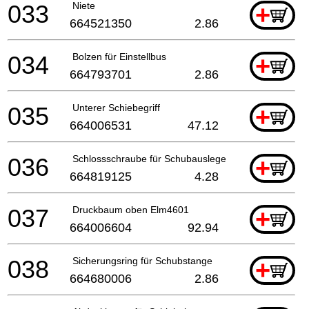
033
Niete
+
664521350
2.86
034
Bolzen für Einstellbus
+
664793701
2.86
035
Unterer Schiebegriff
+
664006531
47.12
036
Schlossschraube für Schubausleger Elm4100 *
+
664819125
4.28
037
Druckbaum oben Elm4601
+
664006604
92.94
038
Sicherungsring für Schubstange
+
664680006
2.86