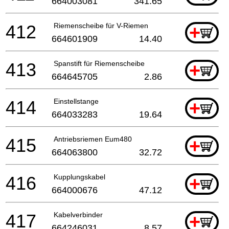
664003081
341.65
412
Riemenscheibe für V-Riemen
+
664601909
14.40
413
Spanstift für Riemenscheibe
+
664645705
2.86
414
Einstellstange
+
664033283
19.64
415
Antriebsriemen Eum480
+
664063800
32.72
416
Kupplungskabel
+
664000676
47.12
417
Kabelverbinder
+
664246031
8.57