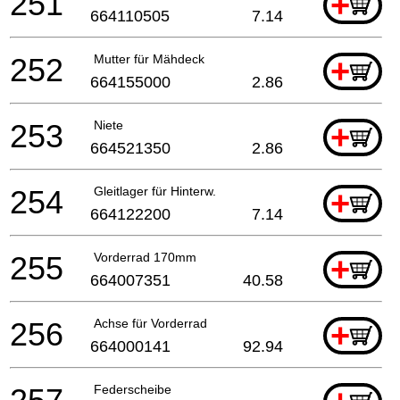
251
+
664110505
7.14
252
Mutter für Mähdeck
+
664155000
2.86
253
Niete
+
664521350
2.86
254
Gleitlager für Hinterw.
+
664122200
7.14
255
Vorderrad 170mm
+
664007351
40.58
256
Achse für Vorderrad
+
664000141
92.94
Federscheibe