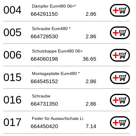
004
Dämpfer Eum480 06>*
+
664291150
2.86
005
Schraube Eum480 *
+
664728530
2.86
006
Schutzkappe Eum480 06>
+
664060198
36.65
015
Montageplatte Eum480 *
+
664545152
2.86
016
Schraube
+
664731350
2.86
017
Feder für Auswurfschale Li
+
664450420
7.14