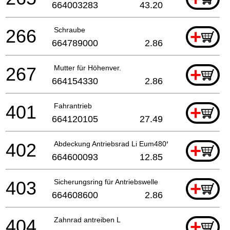
664003283
43.20
266
Schraube
+
664789000
2.86
267
Mutter für Höhenver.
+
664154330
2.86
401
Fahrantrieb
+
664120105
27.49
402
Abdeckung Antriebsrad Li Eum480*
+
664600093
12.85
403
Sicherungsring für Antriebswelle
+
664608600
2.86
404
Zahnrad antreiben L
+